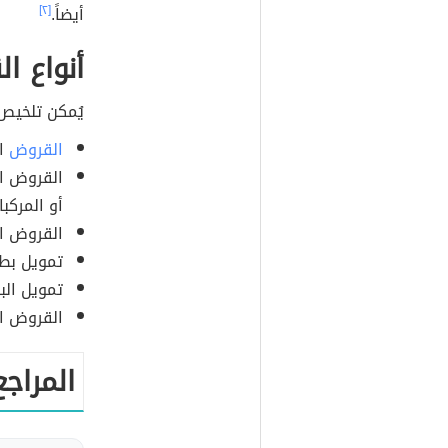
أيضاً.
[٢]
أنواع ا
يُمكن تلخيص 
القروض
ال
القروض ال
أو المركبا
القروض ال
تمويل بطا
تمويل الب
القروض ا
المراج