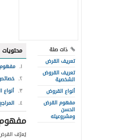
ذات صلة
محتويات
تعريف القرض
١
مفهوم 
تعريف القروض
٢
خصائص
الشخصية
٣
أنواع 
أنواع القروض
مفهوم القرض
٤
المراجع
الحسن
ومشروعيته
مفهوم 
يُعرّف القرض 