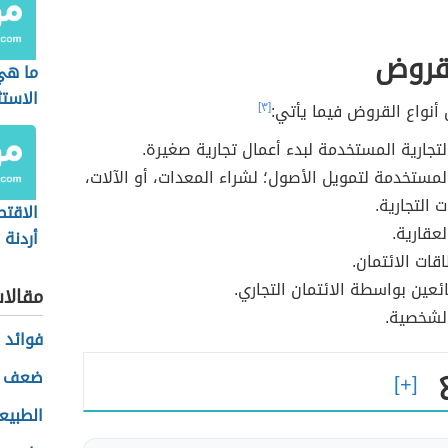
لقروض
ما هي
الاستث
أنواع القروض فيما يأتي:
[٣]
تجارية المستخدمة لبدء أعمال تجارية صغيرة.
مستخدمة لتمويل الأصول؛ لشراء المعدات، أو الآلات،
ت التجارية.
الاقت
عقارية.
أردنة
قات الائتمان.
ائعين بواسطة الائتمان التجاري.
مقالا
لشخصية.
فوائد 
ع
ضعف ا
الطبيع