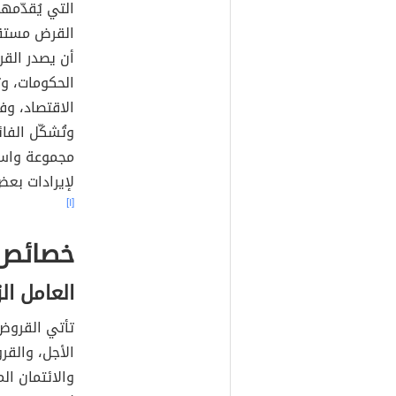
التي يُقدّمه
القرض مستقبل
أن يصدر القر
الحكومات، و
الاقتصاد، وف
وتُشكّل الفا
مجموعة واس
لإيرادات بعض
[١]
خصائص 
العامل ال
تأتي القروض
الأجل، والق
والائتمان الم