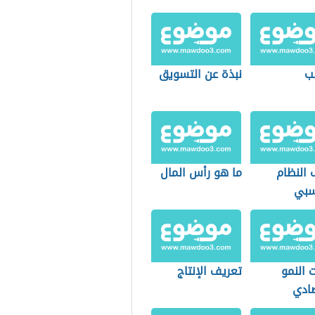
ئب
نبذة عن التسويق
 النظام
ما هو رأس المال
سبي
 النمو
تعريف الإنتاج
صادي