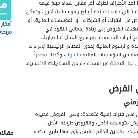
ا أحد الأطراف لطرف آخر مقابل سداد مبلغ قيمة
اً إلى جانب الفائدة أو أيّ رسوم مالية أخرى، ويُمكن
ض عن الأفراد، أو الشركات، أو المؤسسات المالية، أو
أفكار 
تهدف القروض إلى زيادة إجمالي النقود في
مربحة
تح أبواب المنافسة، وتوسيع العمليات التجارية،
ئدة والرسوم المالية إحدى المصادر الرئيسية لإيرادات
عة من المؤسسات المالية
كالبنوك
، وكذلك مصدراً
 تجار التجزئة عبر الاستفادة من التسهيلات الائتمانية.
القرض
زمني
 على فترات زمنية متعددة؛ وهي القروض قصيرة
روض متوسطة الأجل، والقروض طويلة الأجل،
تجدد، والدين الدائم، وليس لأيّ منها تاريخ انتهاء
مقالا