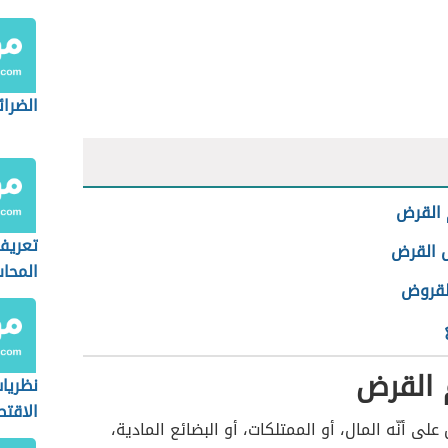
الضرا
القرض
تعريف
 القرض
المحا
القروض
القرض
نظريات
الاقت
على أنّه المال، أو الممتلكات، أو البضائع المادية،