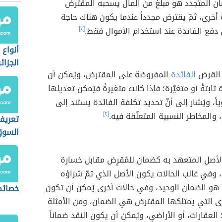
مان المتجدد هو مبلغ من المال يسحبه المقترض
ةً أخرى، ثمّ يقترض مجدداً عندما يكون هناك حاجة
دفع الفائدة عند استخدام الأموال فقط.
[٢]
أنواع
الجزائر
 القرض
الفائدة
المفروضة على المقترض، ويُمكن أن
ثابتةً أو متغيّرة؛ فإذا كانت متغيرةً فيُمكن تعديلها
ياً، ويُشار إلى أنّ تحديد تكلفة الفائدة يستند إلى
والمخاطر النسبية المتعلّقة فيه.
[٢]
تعريف
السو
لأصل المتعهد به كضمان للمُقرِض مقابل خسارة
وفي غالب الحالات يكون الأصل الذي تمّ شراؤه
هو الضمان الوحيد، وفي حالات أخرى يُمكن أن تكون
خصائص
رى التي يمتلكها المقترض هي الضمان، ومن الأمثلة
العقارات، أو الأراضي، ويُمكن أن يكون النقد ضماناً