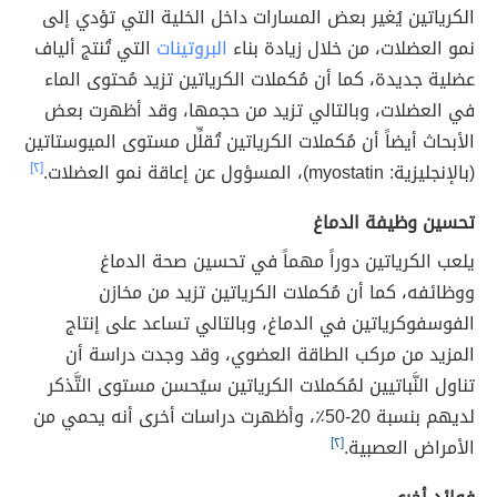
الكرياتين يُغير بعض المسارات داخل الخلية التي تؤدي إلى
نمو العضلات، من خلال زيادة بناء
البروتينات
التي تُنتج ألياف
عضلية جديدة، كما أن مُكملات الكرياتين تزيد مُحتوى الماء
في العضلات، وبالتالي تزيد من حجمها، وقد أظهرت بعض
الأبحاث أيضاً أن مُكملات الكرياتين تُقلِّل مستوى الميوستاتين
(بالإنجليزية: myostatin)، المسؤول عن إعاقة نمو العضلات.
[٢]
تحسين وظيفة الدماغ
يلعب الكرياتين دوراً مهماً في تحسين صحة الدماغ
ووظائفه، كما أن مُكملات الكرياتين تزيد من مخازن
الفوسفوكرياتين في الدماغ، وبالتالي تساعد على إنتاج
المزيد من مركب الطاقة العضوي، وقد وجدت دراسة أن
تناول النَّباتيين لمُكملات الكرياتين سيُحسن مستوى التَّذكر
لديهم بنسبة 20-50٪، وأظهرت دراسات أخرى أنه يحمي من
الأمراض العصبية.
[٢]