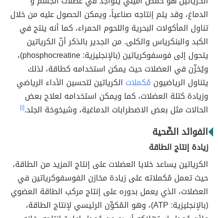
الكرياتين هو حمض أميني يتواجد في عضلات الجسم و
الدماغ، وقد يتم إنتاجه صناعياً، ويمكن الحصول عليه من خلال
تناول المأكولات البحرية واللحوم الحمراء، كما أنه ينتج في
الكبد والبنكرياس والكلى. من الجدير بالذكر أنّ الكرياتين
يتحول إلى فوسفوكرياتين (بالإنجليزية: phosphocreatine)،
ويُخزّن في العضلات حيث يمكن استخدامه كطاقة، لذلك
يتناول الرياضيون
مٌكملات
الكرياتين لتحسين الأداء الرياضي
وزيادة كتلة العضلات، كما ويمكن استخدامه لعلاج بعض
الحالات مثل بعض الاضطرابات الدماغية، وشيخوخة الجلد.
[١]
الفوائد الصِّحية
زيادة إنتاج الطاقة
الكرياتين يساعد خلايا العضلات على إنتاج المزيد من الطاقة،
حيث تعمل مُكملاته على زيادة مخازن الفوسفوكرياتين في
العضلات، الذي يعمل بدوره على إنتاج مركب الطاقة العضوي
(بالإنجليزية: ATP)، وهو المُكوِّن الرئيسي لإنتاج الطاقة،