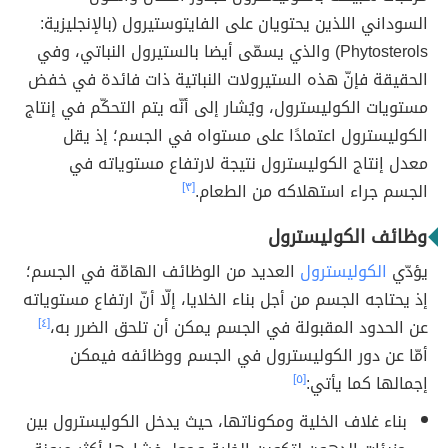
السوداني اللذين يحتويان على الفايتوستيرول (بالإنجليزية:
Phytosterols) والذي يسمّى أيضا بالستيرول النباتي، وفي
الحقيقة فإنّ هذه الستيرولات النباتية ذات فائدة في خفض
مستويات الكوليسترول، ويُشار إلى أنّه يتم التحكّم في إنتاج
الكوليسترول اعتمادًا على مستواه في الجسم؛ إذ يقل
معدل إنتاج الكوليسترول نتيجة لارتفاع مستوياته في
الجسم جراء استهلاكه من الطعام.
[٣]
وظائف الكوليسترول
يؤدّي
الكوليسترول
العديد من الوظائف الهامّة في الجسم؛
إذ يحتاجه الجسم من أجل بناء الخلايا، إلّا أنّ ارتفاع مستوياته
عن الحدود المقبولة في الجسم يمكن أن تلحق الضرر به،
[٤]
أمّا عن دور الكوليسترول في الجسم ووظائفه فيمكن
إجمالها كما يأتي:
[٥]
بناء غلاف الخلية ومكوناتها، حيث يدخل الكوليسترول بين