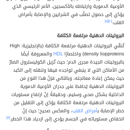
الأوعية الدموية وارتباطه بالأكسجين، الأمر الرئيسي الذي
يؤدّي إلى حصول تصلّب في الشرايين والإصابة بأمراض
القلب.
[١٠]
[١١]
البروتينات الدهنية مرتفعة الكثافة
تُنقّي البروتينات الدهنية مرتفعة الكثافة (بالإنجليزية: High
density liopproteins) واختصارًا
HDL
والمعروفة أيضًا
بالبروتينات الجيدة مجرى الدم؛ حيث تُزيل الكوليسترول الضارّ
من الأماكن التي لا ينبغي تواجده فيها وتنقله إلى الكبد
حيث يمكن إعادة معالجته، وبالتالي فإنّ هذا النوع من
البروتينات الدهنية يُحافظ على جدران الأوعية الدموية
الداخلية بشكل صحي وسليم، وحقيقةً إنّ ارتفاع مستويات
البروتينات الدهنية مرتفعة الكثافة يؤدّي إلى التقليل من
خطر الإصابة ب
أمراض القلب
، والعكس صحيح؛ حيث إنّ
انخفاض مستوياته في الجسم يؤدي إلى ازدياد هذا الخطر.
[٨]