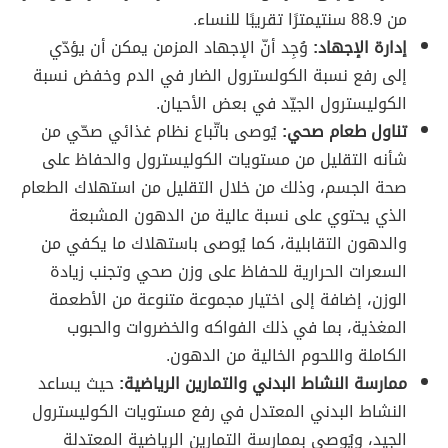
من 88.9 سنتيمترًا تقريبًا للنساء.
إدارة الإجهاد:
وُجِد أنّ الإجهاد المزمن يمكن أن يؤدّي
إلى رفع نسبة الكولسترول الضار في الدم وخفض نسبة
الكوليسترول الجيّد في بعض الأحيان.
تناول طعام صحي:
يُوصى باتّباع نظام غذائي صحّي من
شأنه التقليل من مستويات الكوليسترول والحفاظ على
صحة الجسم، وذلك من خلال التقليل من استهلاك الطعام
الذي يحتوي على نسبة عالية من الدهون المشبعة
والدهون التقابلية، كما يُوصى باستهلاك ما يكفي من
السعرات الحرارية للحفاظ على وزن صحي وتجنب زيادة
الوزن، إضافة إلى اختيار مجموعة متنوعة من الأطعمة
المغذية، بما في ذلك الفواكه والخضروات والحبوب
الكاملة واللحوم الخالية من الدهون.
ممارسة النشاط البدني والتمارين الرياضية:
حيث يساعد
النشاط البدني المعتدل في رفع مستويات الكوليسترول
الجيد، ويُوصى بممارسة التمارين الرياضية المعتدلة