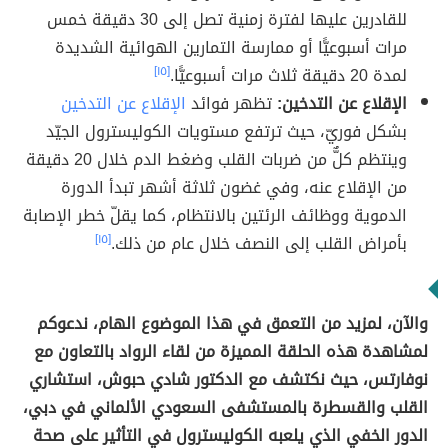
للقادرين عليها لفترة زمنية تصل إلى 30 دقيقة خمس
مرات أسبوعيًّا أو ممارسة التمارين الهوائية الشديدة
لمدة 20 دقيقة ثلاث مرات أسبوعيًّا.
[١٥]
الإقلاع عن التدخين:
تظهر فوائد
الإقلاع عن التدخين
بشكل فوريّ، حيث ترتفع مستويات الكوليسترول الجيّد
وينتظم كلٌّ من ضربات القلب وضغط الدم خلال 20 دقيقة
من الإقلاع عنه، وفي غضون ثلاثة أشهر تبدأ الدورة
الدموية ووظائف الرئتين بالانتظام، كما يقلّ خطر الإصابة
بأمراض القلب إلى النصف خلال عام من ذلك.
[١٥]
والآن، لمزيد من التعمق في هذا الموضوع الهام، ندعوكم
لمشاهدة هذه الحلقة المميزة من لقاء الرواد بالتعاون مع
نوفارتس، حيث نكتشف مع الدكتور شادي حبوش، استشاري
القلب والقسطرة بالمستشفى السعودي الألماني في دبي،
الدور الخفي الذي يلعبه الكوليسترول في التأثير على صحة