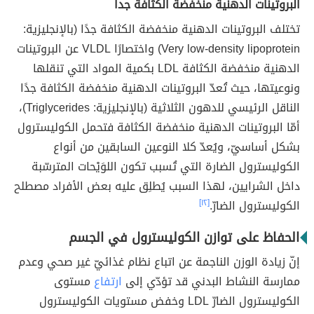
البروتينات الدهنية منخفضة الكثافة جداً
تختلف البروتينات الدهنية منخفضة الكثافة جدًا (بالإنجليزية:
Very low-density lipoprotein) واختصارًا VLDL عن البروتينات
الدهنية منخفضة الكثافة LDL بكمية المواد التي تنقلها
ونوعيتها، حيث تُعدّ البروتينات الدهنية منخفضة الكثافة جدًا
الناقل الرئيسي للدهون الثلاثية (بالإنجليزية: Triglycerides)،
أمّا البروتينات الدهنية منخفضة الكثافة فتحمل الكوليسترول
بشكل أساسيّ، ويُعدّ كلا النوعين السابقين من أنواع
الكوليسترول الضارة التي تُسبب تكون اللوَيْحات المترسّبة
داخل الشرايين، لهذا السبب يُطلِق عليه بعض الأفراد مصطلح
الكوليسترول الضارّ.
[١٢]
الحفاظ على توازن الكوليسترول في الجسم
إنّ زيادة الوزن الناجمة عن اتباع نظام غذائيّ غير صحي وعدم
ممارسة النشاط البدني قد تؤدّي إلى
ارتفاع
مستوى
الكوليسترول الضارّ LDL وخفض مستويات الكوليسترول