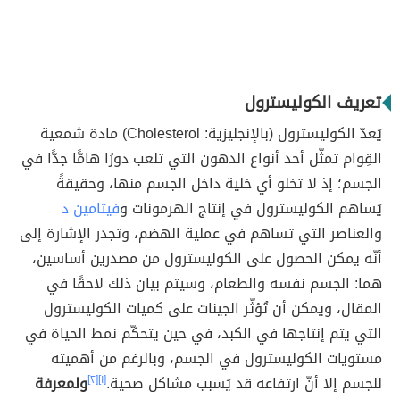
تعريف الكوليسترول
يُعدّ الكوليسترول (بالإنجليزية: Cholesterol) مادة شمعية
القِوام تمثّل أحد أنواع الدهون التي تلعب دورًا هامًّا جدًّا في
الجسم؛ إذ لا تخلو أي خلية داخل الجسم منها، وحقيقةً
يُساهم الكوليسترول في إنتاج الهرمونات و
فيتامين د
والعناصر التي تساهم في عملية الهضم، وتجدر الإشارة إلى
أنّه يمكن الحصول على الكوليسترول من مصدرين أساسين،
هما: الجسم نفسه والطعام، وسيتم بيان ذلك لاحقًا في
المقال، ويمكن أن تُؤثّر الجينات على كميات الكوليسترول
التي يتم إنتاجها في الكبد، في حين يتحكّم نمط الحياة في
مستويات الكوليسترول في الجسم، وبالرغم من أهميته
للجسم إلا أنّ ارتفاعه قد يُسبب مشاكل صحية.
[١]
[٢]
ولمعرفة