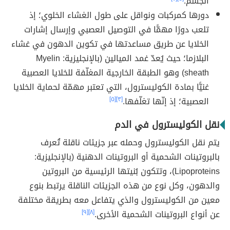
الجسم.
دورها كمركبات ونواقل على طول الغشاء الخلوي؛ إذ
تلعب دورًا مهمًّا في التوصيل العصبي وإرسال إشارات
الخلايا عن طريق مساعدتها في تكوين الدهون في غشاء
البلازما؛ حيث يُعدّ غمد الميالين (بالإنجليزية: Myelin
sheath) وهو الطبقة الخارجية المغلّفة للخلايا العصبية
غنيًّا بمادة الكوليسترول، التي تعتبر مهمّة لحماية الخلايا
العصبية؛ إذ إنّها تغلّفها.
[٣]
[٥]
نقل الكوليسترول في الدم
يتم نقل الكوليسترول وحمله عبر جزيئات ناقلة تُعرف
بالبروتينات الشحمية أو البروتينات الدهنية (بالإنجليزية:
Lipoproteins)، وتتكون بُنيتها الرئيسية من البروتين
والدهون، وكل نوع من هذه الجزيئات الناقلة يرتبط بنوع
معين من الكوليسترول والذي يتفاعل معه بطريقة مختلفة
عن أنواع البروتينات الشحمية الأخرى.
[٨]
[٩]