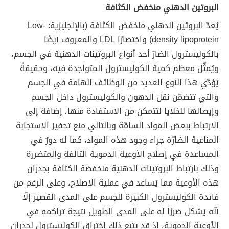
البروتين الدهني منخفض الكثافة
يُعدّ البروتين الدهني منخفض الكثافة (بالإنجليزية: Low-
density lipoprotein) واختصارًا LDL والمعروف أيضًا
بالكوليسترول الضارّ أحد أنواع البروتينات الدهنية في الجسم،
ويُمثّل معظم كمية الكوليسترول المتواجدة فيه، وحقيقةً
يُؤدّي هذا النوع العديد من الوظائف الهامة في الجسم
والتي تتضمّن نقل الدهون والكوليسترول داخل الجسم
وإيصالها للخلايا لتتمكن من الاستفادة منها، إضافة إلى
الارتباط ببعض المواد السامّة وبالتالي منع تحفيز الاستجابة
المناعية الضارّة جراء وجود هذه المواد، كما له دورٌ في
المساعدة في إصلاح الأوعية الدموية التالفة والمتضررة
وذلك بارتباط البروتينات الدهنية منخفضة الكثافة بجدران
هذه الأوعية مما يُساعد في عملية الإصلاح، وعلى الرغم من
فائدة الكوليسترول الكبيرة للجسم على المدى القصير إلّا
أنّه يُشكل ضررًا له على المدى الطويل نتيجة تراكمه في
الأوعية الدموية، إذ قد يتبع ذلك اختراق الكوليسترول لجدران