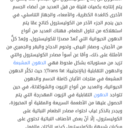
يتم إنتاجه بكميات قليلة من قبل العديد من أعضاء الجسم
الأخرى كالغدة الكظرية، والأمعاء، والجهاز التناسلي، في
حين ينجم الجزء الآخر من الكوليسترول كناتجٍ عمّا يتم
استهلاكه من تناول الطعام، فهناك العديد من أنواع
الدهون الحيوانية التي تُعدّ مصدرًا للكوليسترول، ويُعدّ كلٌّ
من الأجبان، وصفار البيض، ولحوم الدجاج والبقر والجمبري من
الأمثلة على ذلك، وأمّا عن أسوأ مصادر الكوليسترول والتي
تزيد من مستوياته بشكل ملحوظ فهي
الدهون المشبعة
والدهون التقابلية (بالإنجليية: Trans fat)؛ حيث تكثُر الدهون
المشبعة في منتجات الألبان كاملة الدسم والدهون
الحيوانية، والعديد من أنواع الزيوت والشوكلاتة، في حين
تتواجد
الدهون
التقابلية في الزيوت المهدرجة التي يتم
الحصول عليها من الأطعمة السريعة والمقلية أو المخبوزة،
ويجدر بالذكر غياب احتواء مصادر الطعام النباتية على
الكوليسترول، إلّا أنّ بعض الأصناف النباتية تحتوي على
مركبات شبيهة بالكوليسترول كبذور الكتان والفول