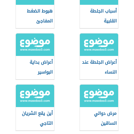
أسباب الجلطة
هبوط الضغط
القلبية
المفاجئ
أعراض الجلطة عند
أعراض بداية
النساء
البواسير
مرض دوالي
أين يقع الشريان
الساقين
التاجي