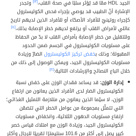
الجيد HDL ممّا قد يُؤثر سلبًا في صحة القلب،
[١٣]
وتجدر
الإشارة أنّ الطبيب قد يوصي بإجراء فحص الكوليسترول
كإجراء روتينيّ للأفراد الأصحّاء أو للأفراد الذين لديهم تاريخ
عائلي لأمراض القلب أو يرتفع لديهم خطر الإصابة بذلك،
[١٤]
وللتقليل من خطر الإصابة بأمراض القلب لا بدّ من الحفاظ
على مستويات الكوليسترول في الجسم ضمن الحدود
المقبولة؛ وذلك ب
خفض تركيز الكوليسترول
الضارّ وزيادة
مستويات الكوليسترول الجيد، ويمكن الوصول إلى ذلك من
خلال اتباع النصائح والإرشادات التالية:
[١٢]
إدارة الوزن:
قد يساعد فقدان الوزن على خفض نسبة
الكوليسترول الضار لدى الأفراد الذين يعانون من ارتفاع
الوزن، لا سيّما الذين يعانون من متلازمة التمثيل الغذائي؛
التي تتمثّل بمجموعة من عوامل الخطر التي تتضمّن
ارتفاع مستويات الدهون الثلاثية، وانخفاض مستويات
الكوليسترول الجيد، وزيادة الوزن مع امتلاك قياس خصر
كبير يصل إلى أكثر من 101.6 سنتيمترًا تقريبًا للرجال وأكثر