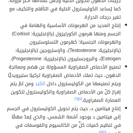
جزيئات الدهون لتكوين الخلية وجعل غشاءها أكثر مرونة،
كما يُساعد الكوليسترول الخلية في التأقلم والتكيف مع
تغير درجات الحرارة.
إنتاج العديد من الهرمونات الأساسية والهامة في
الجسم ومنها هرمون الكورتيزول (بالإنجليزية: Cortisol)
والهرمونات الجنسية؛ كهرمون التستوستيرون
(بالإنجليزية: Testosterone)، والإستروجين (بالإنجليزية:
Estrogen)، والبروجستيرون (بالإنجليزية: Progesterone).
تصنيع الأحماض الصفراوية المسؤولة عن هضم ومعالجة
الدهون، حيث تملك الأحماض الصفراوية تركيبًا ستيرويديًّا
ويتم تصنيعها من الكوليسترول داخل
الكبد
ومن ثمّ يتم
إفراز كلّ من الأحماض الصفراوية والكوليسترول لتكوين
العصارة الصفراوية.
[٥]
[٦]
إنتاج فيتامين د، حيث يتم تحويل الكوليسترول في الجسم
إلى فيتامين د بوجود أشعة الشمس، والذي يُعدّ مهمًّا
في تنظيم كميات كلٍّ من الكالسيوم والفوسفات في
[٧]
[٥]