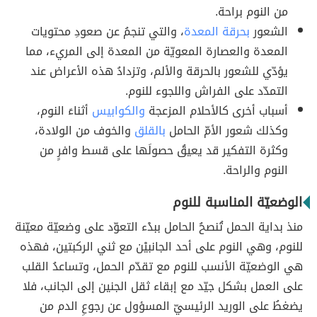
من النوم براحة.
الشعور
بحرقة المعدة
، والتي تنجمُ عن صعودِ محتويات
المعدة والعصارة المعويّة من المعدة إلى المريء، مما
يؤدّي للشعور بالحرقة والألم، وتزدادُ هذه الأعراض عند
التمدّد على الفراش واللجوء للنوم.
أسباب أخرى كالأحلام المزعجة
والكوابيس
أثناءَ النوم،
وكذلك شعور الأمّ الحامل
بالقلق
والخوف من الولادة،
وكثرة التفكير قد يعيقُ حصولَها على قسط وافرٍ من
النوم والراحة.
الوضعيّة المناسبة للنوم
منذ بداية الحمل تُنصحُ الحامل ببدْء التعوّد على وضعيّة معيّنة
للنوم، وهي النوم على أحد الجانبيْن مع ثني الركبتين، فهذه
هي الوضعيّة الأنسب للنوم مع تقدّم الحمل، وتساعدُ القلب
على العمل بشكل جيّد مع إبقاء ثقل الجنين إلى الجانب، فلا
يضغطُ على الوريد الرئيسيّ المسؤول عن رجوعِ الدم من