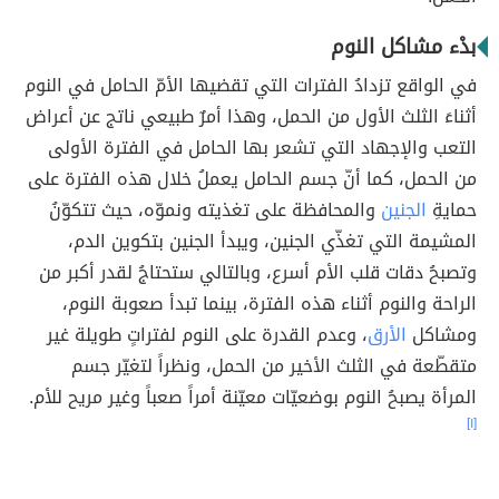
بدْء مشاكل النوم
في الواقع تزدادُ الفترات التي تقضيها الأمّ الحامل في النوم
أثناءَ الثلث الأول من الحمل، وهذا أمرٌ طبيعي ناتج عن أعراض
التعب والإجهاد التي تشعر بها الحامل في الفترة الأولى
من الحمل، كما أنّ جسم الحامل يعملُ خلال هذه الفترة على
حمايةِ
الجنين
والمحافظة على تغذيته ونموّه، حيث تتكوّنُ
المشيمة التي تغذّي الجنين، ويبدأ الجنين بتكوين الدم،
وتصبحُ دقات قلب الأم أسرع، وبالتالي ستحتاجُ لقدر أكبر من
الراحة والنوم أثناء هذه الفترة، بينما تبدأ صعوبة النوم،
ومشاكل
الأرق
، وعدم القدرة على النوم لفتراتٍ طويلة غير
متقطّعة في الثلث الأخير من الحمل، ونظراً لتغيّر جسم
المرأة يصبحُ النوم بوضعيّات معيّنة أمراً صعباً وغير مريح للأم.
[١]