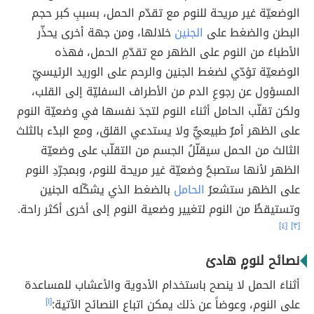
الوضعيّة غير مريحة للنوم مع تقدّم الحمل، بسببِ كبر حجم
البطن والضغط على
الجنين
خلالها، ومن جهة أخرى يحذّر
الأطباءُ من النوم على الظهر مع تقدّمِ الحمل، فهذه
الوضعيّة تؤدّي لضغط الجنين والرحم على الوريد الرئيسيّ
المسؤول عن رجوعِ الدم من الأطراف السفليّة إلى القلب،
ولكن تقلّب الحامل أثناء النوم لتجدَ نفسها في وضعيّة النوم
على الظهر أمرٌ طبيعيٌّ ولا يستدعي القلق، ومع البدْء بالثلث
الثالث من الحمل سيقلّلُ الجسم من التقلّب على وضعيّة
الظهر لأنها ستصبحُ وضعيّة غير مريحة للنوم، وبمجرّدِ النوم
على الظهر ستشعرُ
الحامل
بالضغط الذي يشكّله الجنين
وتستيقظُ من النوم لتغيير وضعية النوم إلى أخرى أكثر راحة.
[٤]
[٣]
نصائح لنومٍ هادئ
أثناءَ الحمل لا ينصح باستخدام الأدوية والأعشاب للمساعدة
على النوم، وعوضاً عن ذلك يمكن اتباع النصائح الآتية:
[١]