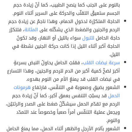
بالنوم على الجنب كما ينصح الطبيب، كما أنّ زيادة حجم
الجسم ستعيقُ التقلّب والحركة على السرير أثناء النوم.
الحاجة المتكرّرة لدخولِ الحمام، وهذا ناجمٌ عن زيادةِ حجم
الرحم والجنين والضغط الذي يشكّله على
المثانة
، فتتكرّر
حاجة الحامل
للتبول
سواء بالليل أو النهار، وقد تكونُ
الحاجة أكبر أثناء الليل إذا كانت حركة الجنين نشطة في
الليل.
سرعة نبضات القلب
، فقلبُ الحامل يحاولُ النبض بسرعةٍ
أكبرَ لضخّ كمية أكبر من الدم للرحم والجنين، وهذا التسارع
في نبضات القلب قد يمنعُ الأم من النوم بهدوء.
الشعور بضيقٍ وصعوبة في التنفّس، فارتفاع
هرمونات
الحمل
قد يسبّبُ التنفس بعمق أكبر، كما أنّ زيادة حجم
الرحم مع تقدّم الحمل سيشكّلُ ضغط على الصدر والرئتيْن،
ويجعل عملية التنفّس أمراً صعباً وخصوصاً عند التمدّد
والنوم.
الشعور بآلام الأرجل والظهر أثناء الحمل، مما يمنعُ الحامل