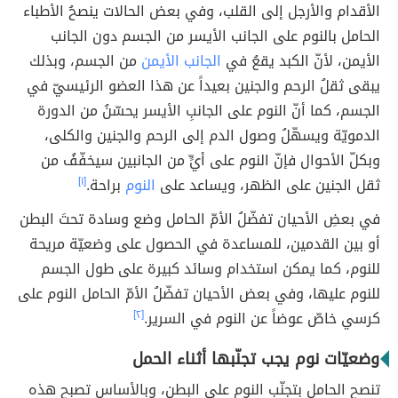
الأقدام والأرجل إلى القلب، وفي بعض الحالات ينصحُ الأطباء
الحامل بالنوم على الجانب الأيسر من الجسم دون الجانب
الأيمن، لأنّ الكبد يقعُ في
الجانب الأيمن
من الجسم، وبذلك
يبقى ثقلُ الرحم والجنين بعيداً عن هذا العضو الرئيسيّ في
الجسم، كما أنّ النوم على الجانبِ الأيسر يحسّنُ من الدورة
الدمويّة ويسهّلُ وصول الدم إلى الرحم والجنين والكلى،
وبكلّ الأحوال فإنّ النوم على أيٍّ من الجانبين سيخفّفُ من
ثقل الجنين على الظهر، ويساعد على
النوم
براحة.
[١]
في بعضِ الأحيان تفضّلُ الأمّ الحامل وضع وسادة تحتَ البطن
أو بين القدمين، للمساعدة في الحصول على وضعيّة مريحة
للنوم، كما يمكن استخدام وسائد كبيرة على طول الجسم
للنوم عليها، وفي بعض الأحيان تفضّلُ الأمّ الحامل النوم على
كرسي خاصّ عوضاً عن النوم في السرير.
[٢]
وضعيّات نوم يجب تجنّبها أثناء الحمل
تنصح الحامل بتجنّب النوم على البطن، وبالأساس تصبح هذه