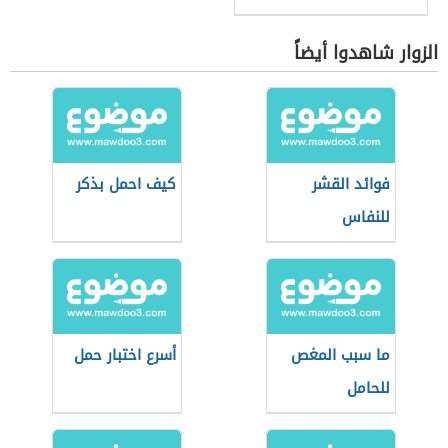
الزوار شاهدوا أيضاً
فوائد القشر
كيف احمل بذكر
للنفاس
ما سبب المغص
أسرع اختبار حمل
للحامل