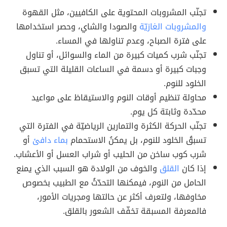
تجنّب المشروبات المحتوية على الكافيين، مثل القهوة
والمشروبات الغازيّة
والصودا والشاي، وحصر استخدامها
على فترة الصباح، وعدم تناولها في المساء.
تجنّب شرب كميات كبيرة من الماء والسوائل، أو تناول
وجبات كبيرة أو دسمة في الساعات القليلة التي تسبق
الخلود للنوم.
محاولة تنظيم أوقات النوم والاستيقاظ على مواعيد
محدّدة وثابتة كل يوم.
تجنّب الحركة الكثرة والتمارين الرياضيّة في الفترة التي
تسبقُ الخلود للنوم، بل يمكنُ الاستحمام
بماء دافئ
أو
شرب كوب ساخن من الحليب أو شراب العسل أو الأعشاب.
إذا كان
القلق
والخوف من الولادة هو السبب الذي يمنع
الحامل من النوم، فيمكنها التحدّثُ مع الطبيب بخصوص
مخاوفها، ولتعرف أكثر عن حالتها ومجريات الأمور،
فالمعرفة المسبقة تخفّف الشعور بالقلق.