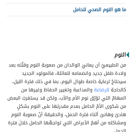
ما هو النوم الصحي للحامل
النوم
من الطبيعيّ أن يعانيَ الوالدان من صعوبةِ النوم وقلّته بعد
ولادة طفل جديد وانضمامه للعائلة، فالمولود الجديد
سيحتاجُ لرعايةِ خاصة طوال اليوم، بما في ذلك فترة الليل،
كالحاجةِ
للرضاعة
والمداعبة وتغيير الحفاظ وغيرها من
المهامّ التي تؤرّق نوم الأم والأب، ولكن قد يستغربُ البعض
من شكوى الأمّ الحامل بعدم مقدرتِها على النوم بشكلٍ
هادئ وهانئ أثناءَ فترة الحمل، والحقيقة أنّ صعوبة النوم
ومشاكله من أهمّ الأعراض التي تواجهُها الحامل خلالَ فترة
الحمل.