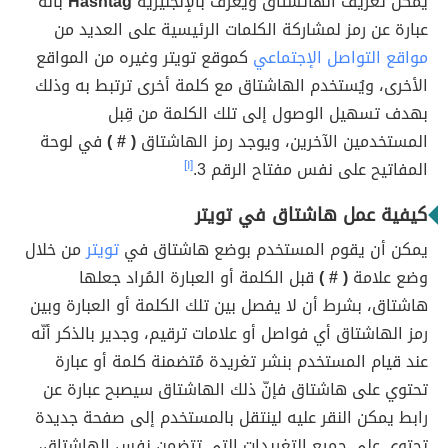
يمكن تعريف الهاتشتاق ويُعرف بالإنجليزية
Hashtag
بأنه
عبارة عن رمز لمشاركة الكلمات الرئيسية على العديد من
مواقع التواصل الإجتماعي
كموقع تويتر وغيره من المواقع
الأخرى، ويُستخدم الهاشتاق مع كلمة أخرى ترتبط به وذلك
بهدف تسهيل الوصول إلى تلك الكلمة من قِبل
المستخدمين الآخرين، ويوجد رمز الهاشتاق
( # )
في لوحة
المفاتيح على نفس مفتاح الرقم 3.
[١]
كيفية عمل هاشتاق في تويتر
يمكن أن يقوم المستخدم بوضع هاشتاق في
تويتر
من خلال
وضع علامة
( # )
قبل الكلمة أو العبارة المُراد جعلها
هاشتاق، بشرط أن لا يفصل بين تلك الكلمة أو العبارة وبين
رمز الهاشتاق أي فواصل أو علامات ترقيم، وجدير بالذكر أنّه
عند قيام المستخدم بنشر تغريدة مُتضمنة كلمة أو عبارة
تحتوي على هاشتاق فإنّ ذلك الهاشتاق سيصبح عبارة عن
رابط يمكن النقر عليه لينتقل بالمستخدم إلى صفحة جديدة
تحتوي على جميع التغريدات التي تتضمن نفس الهاشتاق،