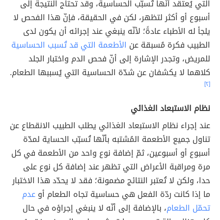
التي يُعتقد أنّها تُسبّب الحساسية، وقد تحتاج النتيجة إلى
أسبوع أو أكثر لتظهر، لكن في الحقيقة، فإنّ هذا الفحص لا
يلجأ له الأطباء عادةً؛ لأنّه ينبغي عند إجرائه أن يكون لدى
الطبيب فكرة مُسبقة عن
الأطعمة التي قد تُسبب الحساسية
للمريض، وتجدر الإشارة إلى أنّ فحص الدم واختبار الجلد
كلاهما لا يكشفان عن شدّة الحساسية التي يُسببها الطعام.
[٢]
نظام الاستبعاد الغذائي
عند إجراء نظام الاستبعاد الغذائي يطلب الطبيب الانقطاع عن
تناول جميع الأطعمة المُشتبه بأنّها تُسبّب الحساية لمدّة
أسبوع أو أسبوعين، ثمّ إضافة نوع واحد من الأطعمة في كل
مرة ومراقبة الأعراض التي تظهر عند إضافة كل نوع على
حدا، ولكن لا تُعتبر النتائج مضمونة؛ فقد لا يحدّد هذا الاختبار
ما إذا كانت ردّة الفعل هي حساسية تجاه الطعام أو
عدم
تحمّل الطعام
، بالإضافة إلى أنّه لا ينبغي إجراؤه في حال