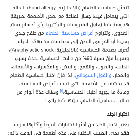
تتمثل حساسية الطعام (بالإنجليزية: Food allergy) بالحالة
التي يتعامل فيها جهاز المناعة مع بعض الأطعمة بطريقة
هجومية كما يُعامِل الفيروسات والبكتيريا وأي أجسام تسبّب
العدوى، وتتراوح
أعراض حساسية الطعام
من طفح جلدي
بسيط أو آلام في البطن إلى مضاعفات قد تهدّد الحياة
تُعرف بصدمة الحساسية (بالإنجليزية: Anaphylactic shock)،
وتقريباً فإنّ نسبة 90% من حالات الحساسية تحدث بسبب
الحليب، والصويا، والقمح، والبيض، والمكسرات، والأسماك،
والمحار،
والفول السوداني
، لذا فإنّ اختبار حساسية الطعام
قد يكشف عن الأطعمة التي تسبب أعراض الحساسية،
وعادةً ما يجريه أطباء الحساسية،
[١]
وهناك عدّة أنواع من
تحاليل حساسية الطعام، نبيّنها كما يأتي:
اختبار الجلد
يعتبر اختبار الجلد من أكثر الاختبارات شيوعاً وأكثرها سرعة،
فقد يجري الطبيب الاختبار على عدّة أطعمة في الوقت ذاته؛