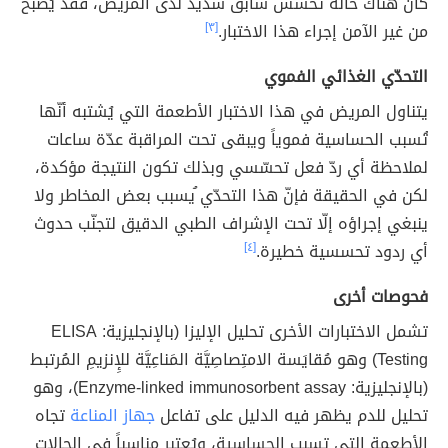
كان هناك حالة تحسس سابق شديد لدى المريض، فقد يُصبح
من غير الآمن إجراء هذا الاختبار.
[٣]
التحدّي الغذائي الفموي
يتناول المريض في هذا الاختبار الأطعمة التي يُشتبه أنّها
تُسبب الحساسية فموياً ويبقى تحت المراقبة عدّة ساعات
لملاحظة أي ردّ فعل تحسّسي وبذلك تكون النتيجة مؤكدة،
لكن في الحقيقة فإنّ هذا التحدّي ُيسبب بعض المخاطر ولا
ينبغي إجراؤه إلّا تحت الإشراف الطبي الدقيق لتجنّب حدوث
أي ردود تحسسية خطيرة.
[٤]
فحوصات أخرى
تشمل الاختبارات الأخرى تحليل الإليزا (بالإنجليزية: ELISA
Testing) وهو مُقايَسة الامتِصاصِيَّة المَناعِيَّة للإِنزيمِ المُرتبط
(بالإنجليزية: Enzyme-linked immunosorbent assay)، وهو
تحليل للدم يظهر فيه الدليل على تفاعل
جهاز المناعة
تجاه
الأطعمة التي تسبب الحساسية، ويُعتبر مناسباً في الحالات