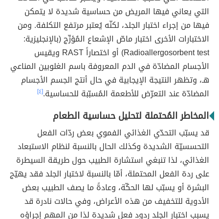
التي يعاني فيها المريض من حساسية شديدة لا يتمكن
فيها من إجراء اختبار الجلد، لكنّه يُعتبر مرتفع التكلفة. ومن
الاختبارات الأخرى اختبار ماصّ الإشعاع المُؤرِّج (بالإنجليزية:
Radioallergosorbent test) أو اختصاراً RAST ويقيس
الأجسام المضادّة في الدم المعروفة باسم الغلوبين المناعي
هـ، وتظهر النتيجة الإيجابية في حال أنتج الجسم الأجسام
المضادّة عند التعرّض للأطعمة المُسبّبة للحساسية.
[٤]
المخاطر المُحتملة لتحليل حساسية الطعام
قد يسبّب التحدّي الغذائي الفموي بعض ردّات الفعل
التحسسيّة الشديدة وكذلك الحال بالنسبة لنظام الاستبعاد
الغذائي، لذا تنبغي استشارة الطبيب حول طريقة السيطرة
على ردة الفعل المحتملة، أمّا بالنسبة لاختبار الجلد فقد يهيّج
البشرة أو يسبّب لها الحكّة، وعادةً ما يصف الطبيب بعض
الأدوية للتخفيف من هذه الأعراض، وفي حالات نادرة قد
يسبب اختبار الجلد ردود فعل شديدة لذا من المهم إجراؤه