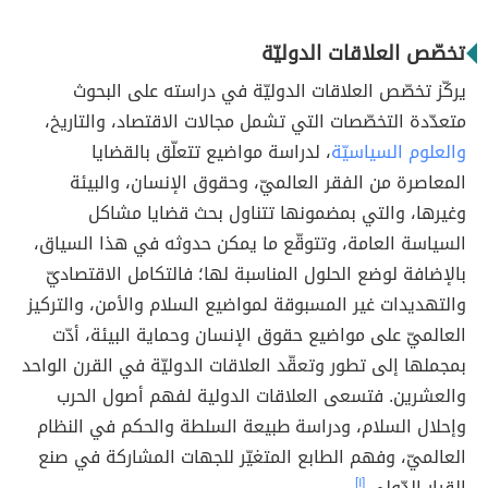
تخصّص العلاقات الدوليّة
يركّز تخصّص العلاقات الدوليّة في دراسته على البحوث
متعدّدة التخصّصات التي تشمل مجالات الاقتصاد، والتاريخ،
والعلوم السياسيّة
، لدراسة مواضيع تتعلّق بالقضايا
المعاصرة من الفقر العالميّ، وحقوق الإنسان، والبيئة
وغيرها، والتي بمضمونها تتناول بحث قضايا مشاكل
السياسة العامة، وتتوقّع ما يمكن حدوثه في هذا السياق،
بالإضافة لوضع الحلول المناسبة لها؛ فالتكامل الاقتصاديّ
والتهديدات غير المسبوقة لمواضيع السلام والأمن، والتركيز
العالميّ على مواضيع حقوق الإنسان وحماية البيئة، أدّت
بمجملها إلى تطور وتعقّد العلاقات الدوليّة في القرن الواحد
والعشرين. فتسعى العلاقات الدولية لفهم أصول الحرب
وإحلال السلام، ودراسة طبيعة السلطة والحكم في النظام
العالميّ، وفهم الطابع المتغيّر للجهات المشاركة في صنع
القرار الدّولي.
[١]