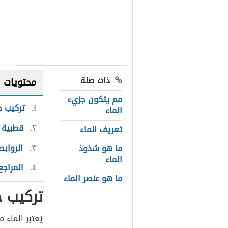
ذات صلة
محتويات
مم يتكون جزيء
١
تركيب ج
الماء
٢
قطبية 
تعريف الماء
٣
الروابط
ما هو شذوذ
الماء
٤
المراجع
ما هو عنصر الماء
تركيب ج
يُعتبر الماء 