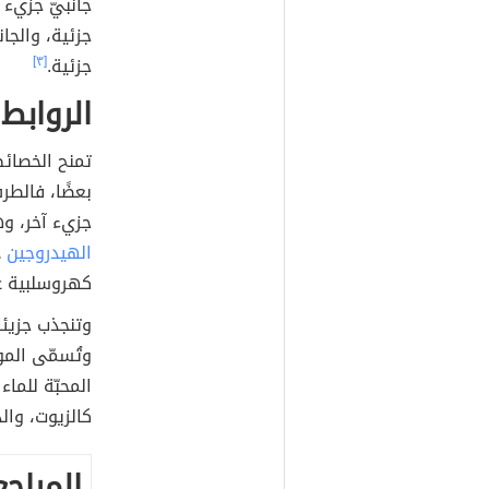
جانبيّ جزيء 
جزئية، والجا
جزئية.
[٣]
الروابط
تمنح الخصائص
بعضًا، فالطر
جزيء آخر، وهو
الهيدروجين
ذ
كهروسلبية عال
وتنجذب جزيئات
وتُسمّى المو
كالزيوت، وال
المراجع