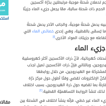
 تحملان شحنةً موجبة مرتبطتين بذرّة أكسجين
الحجم ذات شحنة سالبة، ممّا يجعل جزيء الماء جزيئًا
استخد
نبيه يحمل شحنةً موجبةً، والجانب الآخر يحمل شحنةً
ما يُسمّى بالقطبية، وهي إحدى
خصائص الماء
التي
 تفاعله مع جزيئات المواد الأخرى.
[١]
زيء الماء
 شحنات كهربائية، لأنّ ذرات الأكسجين أكثر كهروسلبية
دروجين، وبالتالي فإنّ ذرات الأكسجين تميل لجذب
المشتركة مع الهيدروجين، من خلال روابطها
لكنّ الإلكترونات تقضي وقتًا أطول حول مركز ذرّة
رنةً بما تقضيه حول ذرة الهيدروجين، بسبب اختلاف
 لذلك تنشأ الروابط التساهميّة القطبية.
[٢]
جزيء الماء غير خطي، فإنّه ينشأ اختلاف في الشحنة بين
مقالا