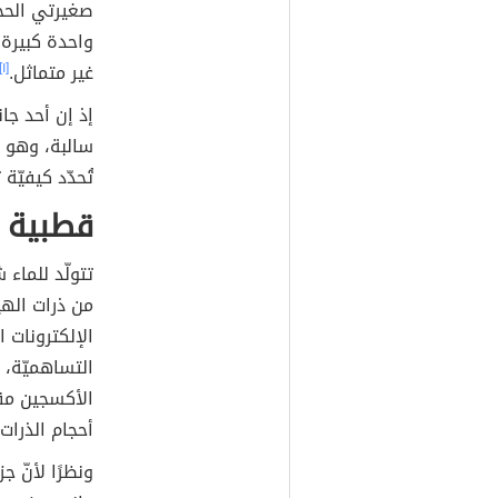
صغيرتي الحجم
واحدة كبيرة 
غير متماثل.
[١]
إذ إن أحد جا
سالبة، وهو 
تُحدّد كيفيّة
قطبية ج
تتولّد للماء
من ذرات الهي
الإلكترونات 
التساهميّة، 
الأكسجين مقا
أحجام الذرات
ونظرًا لأنّ 