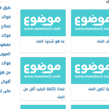
ء
طرق فق
فوائد 
نصائح 
فوائد 
ف الماء
ما هو شذوذ الماء
مفهوم 
العيوب
فوائد 
من هو
أقوال 
ة تكون الماء
لماذا كثافة الجليد أقل من
متى ت
الماء