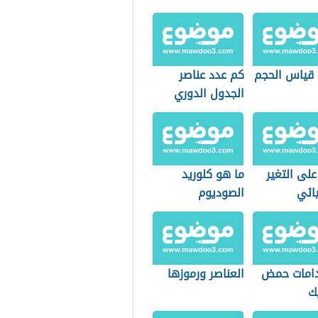
 قياس الحجم
كم عدد عناصر
الجدول الدوري
على التغير
ما هو كلوريد
يائي
الصوديوم
امات حمض
العناصر ورموزها
يك