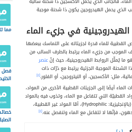
الماء، فالجانب الذي يحمل الأكسجين ذا شحنة سالبة
نب الذي يحمل الهيدروجين يكون ذا شحنة موجبة
 الهيدروجينية في جزيء الماء
مما تت
 القطبية للماء قدرة لجزيئاته على التماسك ببعضها
ف الموجب من جزيء الماء يرتبط بالطرف السالب من
 ما يُمثّل الروابط الهيدروجينية، حيث إنّ
عنصر
ا الشحنة الموجبة الجزئية يرتبط مع ذرّات ذات
فصل م
ية، مثل: الأكسجين، أو النيتروجين، أو الفلور.
[٤]
الخليط
 الماء أيضًا إلى الجزيئات القطبية الأخرى من المواد،
اد القطبيّة التي تتفاعل مع الماء، وتذوب فيه بالمواد
المحبّة للماء (بالإنجليزية: Hydrophilic)، أمّا المواد غير القطبية،
خصائص
دهون، فإنّها لا تتفاعل مع الماء وتنفصل عنه.
[٤]
الصلبة