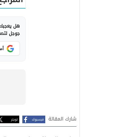
هل يعجبك 
جوجل لتصلك
أض
شارك المقالة
فيسبوك
تويتر