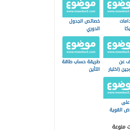
امات
خصائص الجدول
كا
الدوري
ف عن
طريقة حساب طاقة
جين (اختبار
التأين
ين)
 على
اض القوية
يفة
ت منوعة