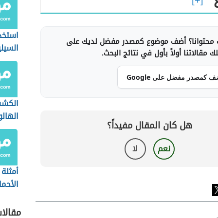
استخد
محتوانا؟ أضف موضوع كمصدر مفضل لديك على
السيلي
 مقالاتنا أولاً بأول في نتائج البحث.
ف كمصدر مفضل على Google
الكش
الهالو
هل كان المقال مفيداً؟
بيلشتا
نعم
لا
أمثلة
الأحم
والضع
مقالا