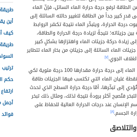
من الطاقة لرفع درجة حرارة الماء السائل، فإنّ الماء
طريقة 
لى قدرٍ كبير جداً من الطاقة لتغيير حالته السائلة إلى
أين يق
بوت درجة الحرارة، ويتبخّر الماء نتيجة تكسّر الروابط
بين جزيئاته؛ نتيجةً لزيادة درجة الحرارة والطاقة،
كيف أر
لى زيادة حركة جزيئات الماء واهتزازها بشكلٍ كبير
طريقة 
 جزيئات الماء السائلة إلى جزيئاتٍ من بخار الماء تتطاير
السواد
لغلاف الجوي.
[٧]
ترتيب 
تحتاج جزيئات الماء إلى درجة حرارة مقدارها 100 درجة مئوية لكي
قطة غليان الماء التي تكتسب فيها الجزيئات طاقة
حكم ال
تُؤدي إلى تبخّرها، أمّا درجة حرارة السطح الذي تحدث
ارتفاع 
تبخر فتُصبح أكثر برودةً نتيجة لذلك، ومثال ذلك تبخر
أجمل م
 الإنسان عند درجات الحرارة العالية للحفاظ على
ارة الجسم.
[٨]
فوائد 
والتلاصق