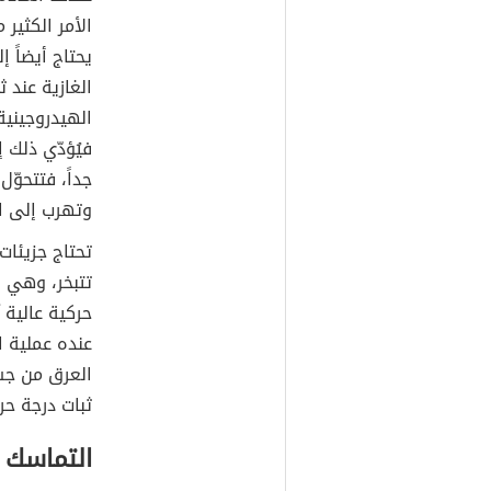
الأمر الكثير 
يحتاج أيضاً إ
الغازية عند ث
الهيدروجينية 
فيُؤدّي ذلك إ
جداً، فتتحوّل
وتهرب إلى ا
تتبخر، وهي ن
حركية عالية 
عنده عملية ال
العرق من جسم
ثبات درجة حر
التماسك 