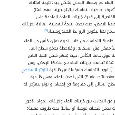
ت الماء مع بعضها البعض بشكلٍ جيد؛ نتيجة امتلاك
الماء خاصية تُعرف بخاصية التماسك (بالإنجليزية: Cohesion)،
لخاصية إلى قدرة جُزيئات المادة الواحدة على
ضها البعض، حيث تحدث نتيجةً للقطبية العالية لجزيئات
سمح لها بتكوين الروابط الهيدروجينية.
[٩]
 خاصية التماسك من خلال تجربة بملء كأس من الماء
ّ ممكن قبل انسكابه، ومُلاحظة تجمّع سطح الماء
 فوق حافة الكأس، حيث يُفسّر شكل القبة الناتج
دّة تماسك جزيئات الماء مع بعضها البعض، ومن
كر أنّ قوى التماسك مسؤولة عن ظاهرة
التوتر السطحي
(بالإنجليزية: Surface Tension) التي تحدث للماء، وهي ظاهرة
طح السائل إلى مقاومة أيّ إجهاد أو توتّر يتعرّض له.
من التجاذب بين جُزيئات الماء وجُزيئات المواد الأخرى
نت تحمل شحنات موجبة أو سالبة تحت ظروف معينة؛