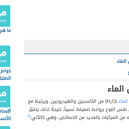
ما هي
الماء
خواص 
الصلبة
الماء
الماء
(H
O) من الأكسجين والهيدروجين، ويرتبط مع
2
نفس النوع بروابط ضعيفة نسبياً، نتيجةً لذلك يتميّز
أقسام
ه من المركبات بالعديد من الخصائص، وهي كالآتي:
[١]
الأنس