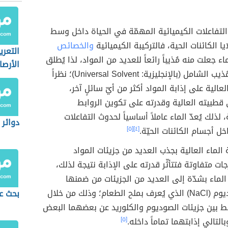
التفاعلات الكيميائية المهمّة في الحياة داخل وسط
ا الكائنات الحية، فالتركيبة الكيميائية
والخصائص
التعر
اء جعلت منه مُذيباً رائعاً للعديد من المواد، لذا يُطلق
الأرصا
عليه اسم المُذيب الشامل (بالإنجليزية: Universal Solvent)؛ نظراً
لعالية على إذابة المواد أكثر من أيّ سائلٍ آخر،
 قطبيته العالية وقدرته على تكوين الروابط
 لذلك يُعدّ الماء عاملاً أساسياً لحدوث التفاعلات
دوائر ا
خل أجسام الكائنات الحيّة.
[٤]
[٥]
لماء العالية بجذب العديد من جزيئات المواد
ات متفاوتة فتتأثّر قدرته على الإذابة نتيجة لذلك،
 الماء بشدّة إلى العديد من الجزيئات من ضمنها
كلوريد الصوديوم (NaCl) الذي يُعرف بملح الطعام؛ وذلك من خلال
بحث عن
ط بين جزيئات الصوديوم والكلوريد عن بعضهما البعض
لتالي إذابتهما تماماً داخله.
[٥]