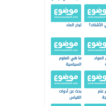
الحيواني
 الأشنات؟
تبخر الماء
المواد
ما هي العلوم
السياسية
 علم
بحث عن أدوات
جة
القياس