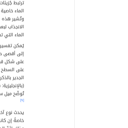
ترتبط جُزيئا
وتُشير هذه ا
الانجذاب لبع
الماء التي ت
يُمكن تفسير
إلى أقصى حدٍ
على شكل قبة
على السطح ش
الجدير بالذ
تُوضّح ميل س
[٩]
يحدث نوع آخر 
خاصةً إن كا