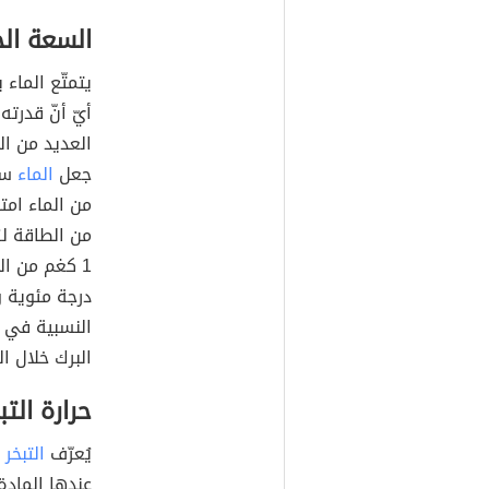
السعة الح
أيّ أنّ قدرته
العديد من ال
جعل
الماء
من الطاقة لز
درجة مئوية و
النسبية في ال
البرك خلال ال
حرارة التب
يُعرّف
التبخر
عندها المادة 