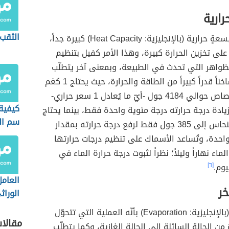
رارية
الثقب
يتمتّع الماء بسعةٍ حرارية (بالإنجليزية: Heat Capacity) كبيرة جداً،
 على تخزين الحرارة كبيرة، وهذا الأمر كفيل بتنظيم
ظواهر التي تحدث في الطبيعة، وبمعنى آخر يتطلّب
ساخناً قدراً كبيراً من الطاقة والحرارة، حيث يحتاج 1 كغم
من الماء امتصاص حوالي 4184 جول -أيّ ما يُعادل 1 سعر حراري-
كيفية
يادة درجة حرارته درجة مئوية واحدة فقط، بينما يحتاج
سم ال
1 كغم من النحاس إلى 385 جول فقط لرفع درجة حرارته بمقدار
التبغ
احدة، وتُساعد الأسماك على تنظيم درجات حرارتها
ماء نهاراً وليلاً؛ نظراً لثبوت درجة حرارة الماء في
يوم.
[٦]
العامل
خر
الوراث
الطاقة
(بالإنجليزية: Evaporation) بأنّه العملية التي تتحوّل
مقالا
من الحالة السائلة إلى الحالة الغازية، وكما يتطلّب