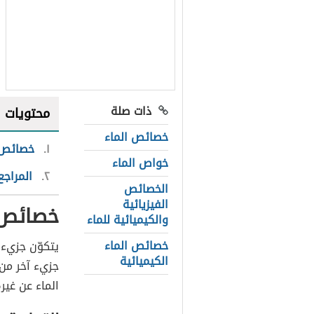
ذات صلة
محتويات
خصائص الماء
١
خصائص 
خواص الماء
٢
المراجع
الخصائص
الفيزيائية
خصائص 
والكيميائية للماء
خصائص الماء
يتكوّن جزيء
الكيميائية
جزيء آخر من 
الماء عن غير