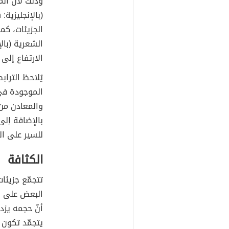
وذلك لأنّ ال
الجزيئات، كم
الارتفاع إلى
يُلاحظ الترا
الموجودة في 
والمعادن من
بالإضافة إل
للسير على ال
الكثافة
تتجمّع جزيئا
البعض على نح
أنّ حجمه يزدا
يتجمّد تكون 