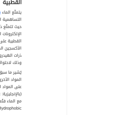
القطبية
يتمتّع الماء
ب
التساهمية ال
حيث تتمتّع ذ
الإلكترونات 
القطبية على 
الأكسجين ال
ذرات الهيدر
وذلك لاحتوائ
يُشير ما سبق
المواد الأخر
على المواد ا
مع الماء فتُع
Hydrophobic)؛ كالزيوت والدهو