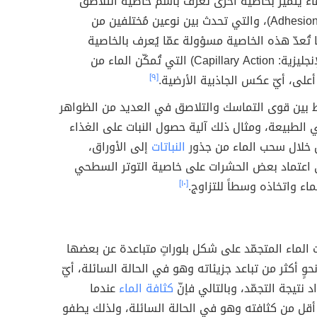
ماء يتميّز بخاصية أخرى تُعرف باسم خاصية التلاصق
(بالإنجليزية: Adhesion)، والتي تحدث بين نوعين مُختلفين من
ا تُعدّ هذه الخاصية مسؤولة عمّا يُعرف بالخاصية
الشعرية (بالإنجليزية: Capillary Action) التي تُمكّن الماء من
 أعلى، أيّ عكس الجاذبية الأرضية.
[٩]
بط بين قوى التماسك والتلاصق في العديد من الظواهر
الطبيعة، ومثال ذلك آلية حصول النبات على الغذاء
 خلال سحب الماء من جذور
النباتات
إلى الأوراق،
ى اعتماد بعض الحشرات على خاصية التوتر السطحي
ماء واتخاذه وسطاً للتزاوج.
[١٠]
ت الماء المتجمّد على شكل بلوراتٍ متباعدة عن بعضها
وٍ أكثر من تباعد جزيئاته وهو في الحالة السائلة، أيّ
د نتيجة التجمّد، وبالتالي فإنّ
كثافة الماء
عندما
أقل من كثافته وهو في الحالة السائلة، ولذلك يطفو