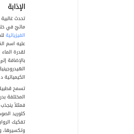
الإذابة
تحدث غالبية 
مائيّ في خلاي
الفيزيائية
للم
لقدرة الماء ا
بالإضافة إلى
الهيدروجينية،
الكيميائية دا
تسمح قطبية ا
المختلفة بدرج
فمثلاً ينجذب
تفكيك الرواب
وتكسيرها، وبا