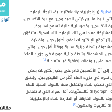
قطبية
(بالإنجليزية: Polarity) عالية، نتيجةً للروابط
تي تربط ما بين ذرتي الهيدروجين مع ذرة الأكسجين،
أنواع 
رة الأكسجين بكهرسلبية عالية تسمح لها بجذب
المشترِكة معها في تلك الروابط التساهمية، فتتكوّن
إثر تجمّع الإلكترونات لوقتٍ أطول حول نواة ذرة
مشحونة بشحنة جزئية سالبة ووقتاً أقل حول نواتي
وجين المشحونة بشحنة جزئية موجبة في جزيء الماء؛
هما على بروتونات إضافية غير متعادلة.
[٢]
 إلى أنّ الأكسجين قادر على جذب إلكترونات بعض
ى نحوه في جزيء الماء أكثر من الهيدروجين، ويُطلق
لتي تنجذب للماء وتتفاعل معه بالمواد المحبّة للماء
(بالإنجليزية: Hydrophilic)؛ كالسكّريات، أمّا المواد التي لا تتفاعل
رف بالمواد الكارهة أو الطاردة للماء (بالإنجليزية:
ن.
[٣]
مقالا