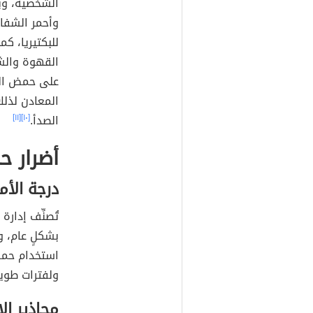
الشخصية، وبخ
وأحمر الشفاه
للبكتيريا، ك
القهوة والشا
على حمض الس
المعادن لذلك
الصدأ.
[١٠]
[١١]
أضرار 
درجة الأم
تُصنِّف إدارة
بشكلٍ عام، 
استخدام حمض 
ولفترات طويل
محاذير ال