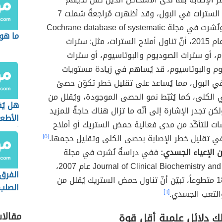
مستويات السترات في البول، وقد أظهرت مُراجعةُ شملت 7
دراسات، ونُشرت في مجلة Cochrane database of systematic
ما هو 
reviews عام 2015، أنّ تناول أملاح السترات، مثل: سترات
م، أو سترات الصوديوم والبوتاسيوم، أو سترات
م والبوتاسيوم، قد يُساهم في زيادة مستويات
ي البول، مما يُساعد على تقليل خطر تكوّن حصىً
 الكلى، كما يُثبّط نمو الحصى الموجودة، ويُقلل من
هل يُ
ن تجدر الإشارة إلى أنّه ما تزال هناك حاجةٌ للمزيد
الأطع
ات للتأكّد من مدى فعالية حمض الستريك أو أملاح
أثناء 
ي تقليل خطر الإصابة بحصى الكلى وتقليل حجمها.
[٥]
ن الإعياء الجسدي:
ففي دراسةٌ نُشرت في مجلة
Journal of Clinical Biochemistry and Nutrition عام 2007،
الفرق 
وشملت 18 متطوعاً، تبيّن أنّ تناول حمض الستريك يُقلل من
الصلب
التعب الجسدي.
[٦]
الطري
مقالا
لك دلائل علمية أقل قوة