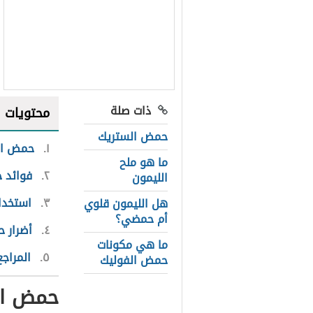
ذات صلة
محتويات
حمض الستريك
١
حمض ال
ما هو ملح
٢
فوائد 
الليمون
٣
استخدا
هل الليمون قلوي
أم حمضي؟
٤
أضرار 
ما هي مكونات
٥
المراجع
حمض الفوليك
حمض ال