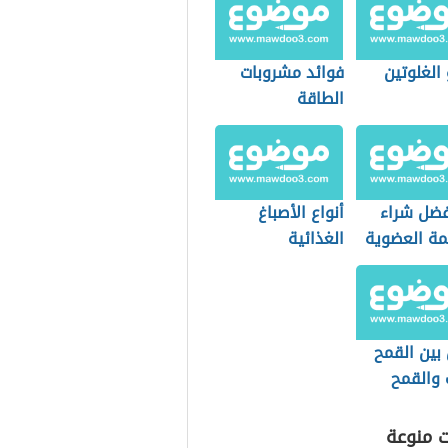
الغلوتين
فوائد مشروبات
الطاقة
فضل شراء
أنواع الأصباغ
مة العضوية
الغذائية
التسوق؟
بين القمح
 والقمح
ت منوعة