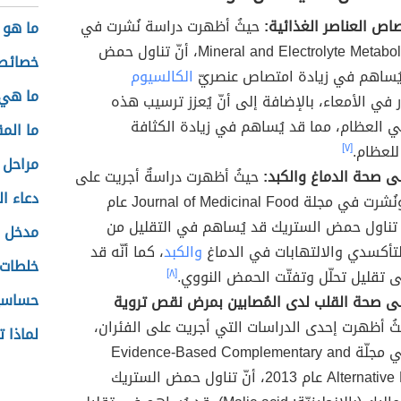
صاص العناصر الغذائية:
حيثُ أظهرت دراسة نُشرت في
ما هو 
مجلة Mineral and Electrolyte Metabolism، أنّ تناول حمض
خصائص 
يُساهم في زيادة امتصاص عنصريّ
الكالسيوم
ما هي 
في الأمعاء، بالإضافة إلى أنّ يُعزز ترسيب هذه
ي العظام، مما قد يُساهم في زيادة الكثافة
ما الم
للعظام.
[٧]
مراحل 
ى صحة الدماغ والكبد:
حيثُ أظهرت دراسةٌ أجريت على
دعاء ال
الفئران، ونُشرت في مجلة Journal of Medicinal Food عام
، أنّ تناول حمض الستريك قد يُساهم في التقليل من
مدخل إ
لتأكسدي والالتهابات في الدماغ
والكبد
، كما أنّه قد
خلطات 
ى تقليل تحلّل وتفتّت الحمض النووي.
[٨]
حساسي
ى صحة القلب لدى المُصابين بمرض نقص تروية
ُ أظهرت إحدى الدراسات التي أجريت على الفئران،
لماذا ت
ونُشرت في مجلّة Evidence-Based Complementary and
Alternative Medicine عام 2013، أنّ تناول حمض الستريك