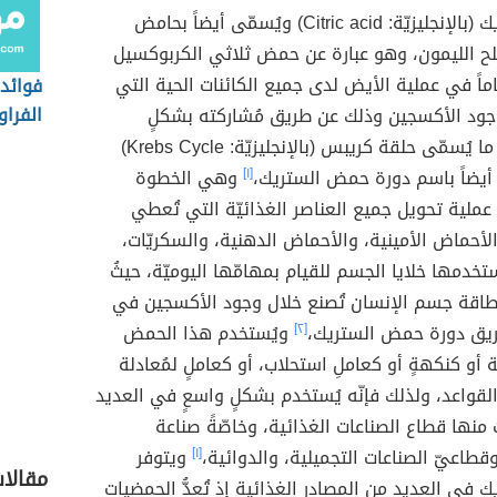
حمض الستريك (بالإنجليزيّة: Citric acid) ويُسمّى أيضاً بحامض
لح الليمون، وهو عبارة عن حمض ثلاثي الكربوكسيل
اماً في عملية الأيض لدى جميع الكائنات الحية التي
فوائد
الفراو
د الأكسجين وذلك عن طريق مُشاركته بشكلٍ
أساسي في ما يُسمّى حلقة كريبس (بالإنجليزيّة: Krebs Cycle)
أيضاً باسم دورة حمض الستريك،
[١]
وهي الخطوة
عملية تحويل جميع العناصر الغذائيّة التي تُعطي
لأحماض الأمينية، والأحماض الدهنية، والسكريّات،
تخدمها خلايا الجسم للقيام بمهامّها اليوميّة، حيثُ
 من طاقة جسم الإنسان تُصنع خلال وجود الأكسجين في
طريق دورة حمض الستريك،
[٢]
ويُستخدم هذا الحمض
 أو كنكهةٍ أو كعاملِ استحلاب، أو كعاملٍ لمُعادلة
لقواعد، ولذلك فإنّه يُستخدم بشكلٍ واسعٍ في العديد
منها قطاع الصناعات الغذائية، وخاصّةً صناعة
قطاعيّ الصناعات التجميلية، والدوائية،
[١]
ويتوفر
مقالا
في العديد من المصادر الغذائية إذ تُعدُّ الحمضيات