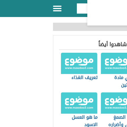
 شاهدوا أيضاً
 مادة
تعريف الغذاء
تين
 الصمغ
ما هو العسل
 وأضراره
الاسود