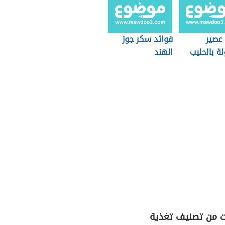
 عصير
فوائد سكر جوز
لة بالحليب
الهند
ت من تصنيف تغذية