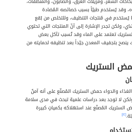
اخات الشعر، ومزيلات العرق، والصابون، والمنظفات،
، وقد يُستخدم طبيّاً بسبب خصائصه المُضادة
ما يُستخدم في مُنتجات التنظيف، وللتخلص من بُقع
ي، ولكن تجدر الإشارة إلى أنّ المنتجات التي تحتوي
تريك تعتمد على الماء وقد تُسبب تآكل بعض
 ينصح بتجفيف المعدن جيّداً بعد تنظيفه لحمايته من
حمض الستريك
ان
 الغذاء والدواء حمض الستريك المُصنّع على أنه آمنٌ
ولكن لا توجد بعد دراسات علمية تبحث في مدى سلامة
الستريك المُصنّع عند استهلاكه بكمياتٍ كبيرة
ة.
[١٢]
استخدام