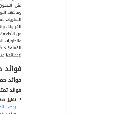
مثل، الليمون
وفاكهة البو
الستريك، كما
الفراولة، وال
من الأطعمة ب
والحلويات ال
المُغلفة حي
لإعطائها فتر
فوائد 
فوائد حم
فوائد تمتل
تقليل خطر
بحصى الك
ويزداد خط