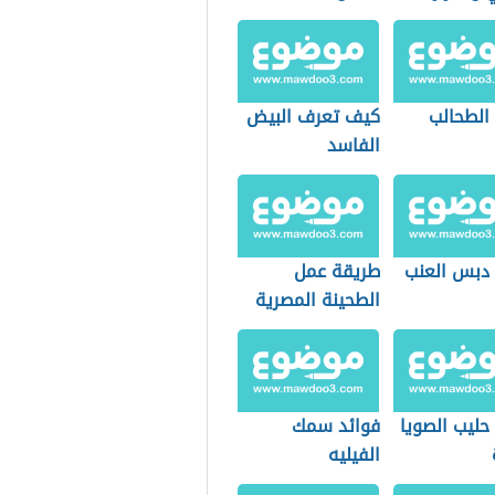
 الطحالب
كيف تعرف البيض
الفاسد
 دبس العنب
طريقة عمل
الطحينة المصرية
حليب الصويا
فوائد سمك
الفيليه