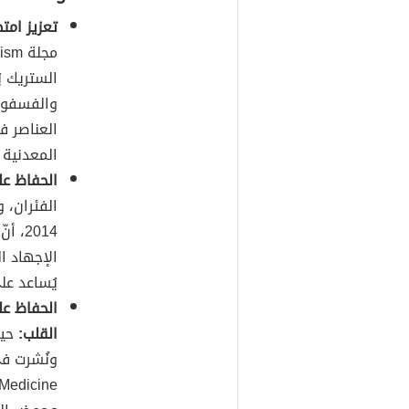
تعزيز امت
الستريك 
والفسفور 
العناصر ف
المعدنية 
الحفاظ عل
2014
الإجهاد ا
يُساعد عل
الحفاظ عل
القلب:
حيث