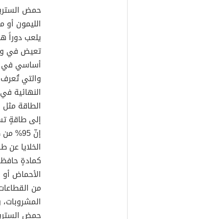
الليمون أو م
يلعب دوراً ه
تعيض في وجو
والتي تُعرف 
النهائية في 
الطاقة مثل ا
إلى طاقةٍ تس
إنّ 95%
الخلايا عن 
كمادةٍ حافظة
الأحماض أو ا
من القطاعات 
المشروبات، و
حمض الستريك 