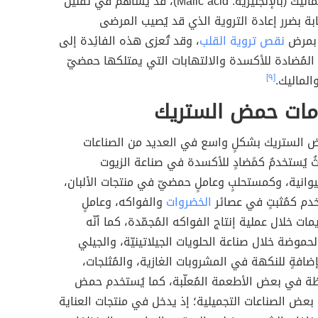
وحمض الماليك (بالإنجليزيّة: Malic acid)، قد يُساهم في تقليل
بة بضرر إعادة التروية الذي قد يُصيب المرضى
 بمرض
نقص تروية القلب
، وقد تُعزى هذه الفائِدة إلى
لمُضادة للأكسدة والالتهابات التي يمتلكها حمضيّ
الماليك.
[٩]
مات حمض الستريك
الستريك بشكلٍ واسع في العديد من الصناعات
يثُ يُستخدمُ كمًضادٍ للأكسدة في صناعة الزيوت
وانية، وكمستحلبٍ وعاملٍ حمضيّ في منتجات الألبان،
سخدم كمُثبتٍ في عصائر
الخضروات
والفواكه، وعاملٍ
مات خلال عملية إنتاج الفواكه المُجمّدة، كما أنّه
حموضة خلال صناعة الحلويات الجيلاتينيّة، والجيلي
إضافةٍ للنكهة في المشروبات الغازية، والمُثلجات،
ظة في بعض الأطعمة المُعلّبة، كما يُستخدم حمض
عض الصناعات التجميلية؛ إذ يدخل في منتجات العناية