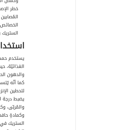
خطر الإصا
المُصابين
الخصائص ا
الستريك و
استخدا
يستخدم حمض 
الغذائيّة، ح
والدهون الحي
كما أنّه يُت
لتحطين الإنزي
يضبط درجة ال
والمُربّى، وك
وكمادةٍ حاف
الستريك في ب