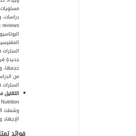
البوتاسيو
المغنيسيو
السترات ف
جديدةٍ في
حجمها، ولك
من الدراس
السترات ف
التقليل م
الإجهاد و
فوائد تمت