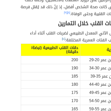
ى كانت صحة الشخص أفضل، إذ إنّ ذلك قد يُقلل فرصة
ات القلبية وحتى الوفاة.
[٨]
[٩]
 القلب خلال التمارين
الآتي المعدل الطبيعي لضربات القلب أثناء أداء
 الفئات العمرية المختلفة:
[١٠]
دقات القلب الطبيعية (نبضة/
ية
دقيقة)
ر 20-29
200
ر 30-34
190
 35-39
185
ر 40-44
180
ر 45-49
175
ر 50-54
170
ر 55-59
165