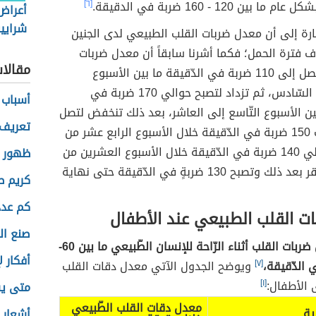
بين 120 - 160 ضربة في الدقيقة.
[٦]
أعراض
شرايين
رة إلى أن معدل ضربات القلب الطبيعي لدى الجنين
ف فترة الحمل؛ فكما أشرنا سابقاً أن معدل ضربات
مقالا
قلب الجنين تصل إلى 110 ضربة في الدّقيقة ما بين الأسبوع
الخامس إلى السّادس، ثم تزداد لتصبح حوالي 170 ضربة في
أسباب 
بين الأسبوع التّاسع إلى العاشر، بعد ذلك تنخفض لتصل
تعريف 
إلى ما يُقارب 150 ضربة في الدّقيقة خلال الأسبوع الرابع عشر من
الحمل، وحوالي 140 ضربة في الدّقيقة خلال الأسبوع العشرين من
ظهور ح
الحمل، لتستقر بعد ذلك وتصبح 130 ضربةٍ في الدّقيقة حتى نهاية
كريم ط
كم عدد
ت القلب الطبيعي عند الأطفال
صنع ال
يتراوح معدل ضربات القلب أثناء الرّاحة للإنسان الطّبيعي ما بين 60-
أفكار 
[٧]
ويوضح الجدول الآتي معدل دقات القلب
 الأطفال:
[١]
متى يس
معدل دقات القلب الطّبيعي
ية
أشعار