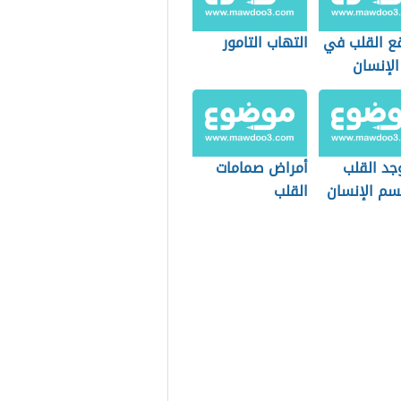
قع القلب في
التهاب التامور
لإنسان
جد القلب
أمراض صمامات
م الإنسان
القلب