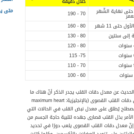
خلال دقيقة
متى ي
حتى نهاية الشّهر
70 - 190
عمر
ول حتى 11 شهر
80 - 160
 إلى سنتين
80 - 130
80 - 120
75- 115
70 - 110
60 - 100
ديث عن معدل دقات القلب يجدر الذكر أنّ هناك ما
يُعرف بمعدل دقات القلب القصوى (بالإنجليزية: maximum heart
هو مصطلح يُطلق على معدل نبض القلب في الحالات التي
لأمر بذل القلب قصارى جهده لتلبية حاجة الجسم من
نّ معدل دقات القلب القصوى يلعب دورًا في تحديد
الرئتين على تزويد العضلات بالأكسجين، وكلما كتنت