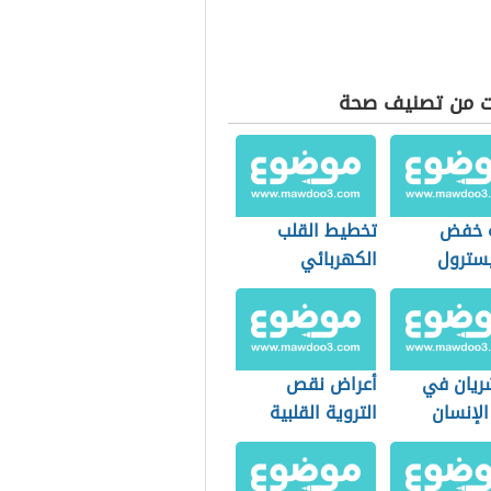
ت من تصنيف صحة
ة خفض
تخطيط القلب
يسترول
الكهربائي
شريان في
أعراض نقص
لإنسان
التروية القلبية