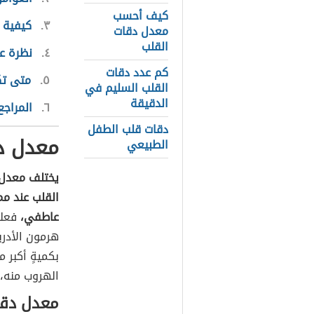
كيف أحسب
٣
كيفية 
معدل دقات
القلب
٤
نظرة ع
كم عدد دقات
٥
متى تك
القلب السليم في
الدقيقة
٦
المراجع
دقات قلب الطفل
معدل د
الطبيعي
يختلف معدل 
القلب عند مم
عاطفي،
فعلى 
هرمون الأدري
بكميةٍ أكبر 
الهروب منه، 
معدل دقات