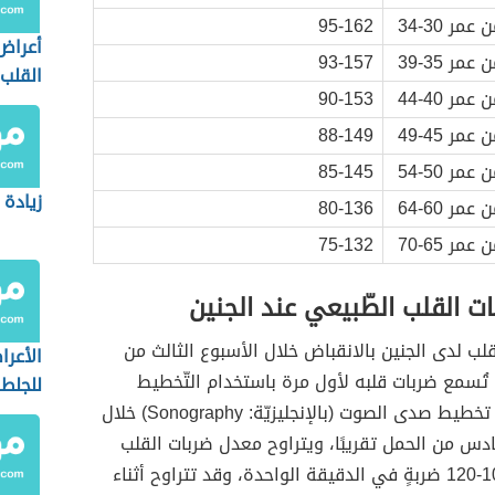
ر 30-34
95-162
أعراض
ر 35-39
93-157
القلب
ر 40-44
90-153
ر 45-49
88-149
ر 50-54
85-145
زيادة 
ر 60-64
80-136
ر 65-70
75-132
 القلب الطّبيعي عند الجنين
قلب لدى الجنين بالانقباض خلال الأسبوع الثالث من
الأعرا
تُسمع ضربات قلبه لأول مرة باستخدام التّخطيط
للجلط
التّصواتي أو تخطيط صدى الصوت (بالإنجليزيّة: Sonography) خلال
دس من الحمل تقريبًا، ويتراوح معدل ضربات القلب
عندئذ بين 100-120 ضربةٍ في الدقيقة الواحدة، وقد تتراوح أثناء