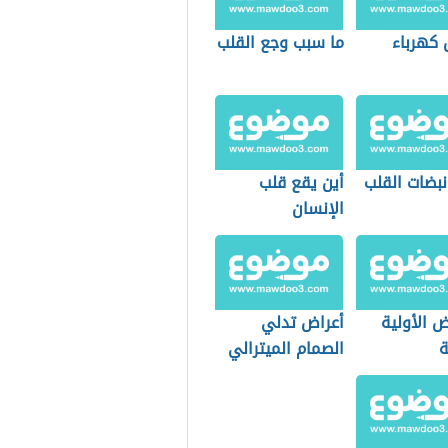
 كهرباء
ما سبب وجع القلب
نبضات القلب
أين يقع قلب
الإنسان
ض الأولية
أعراض تدلي
ة
الصمام الميترالي