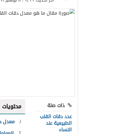
آخر تحديث:
٠٤:٢٦ ، ١١ نوفمبر ٢٠٢١
ذات صلة
محتويات
عدد دقات القلب
١
معدل دق
الطبيعية عند
النساء
٢
العوام