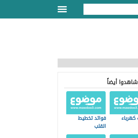
 شاهدوا أيضاً
 كهرباء
فوائد تخطيط
القلب