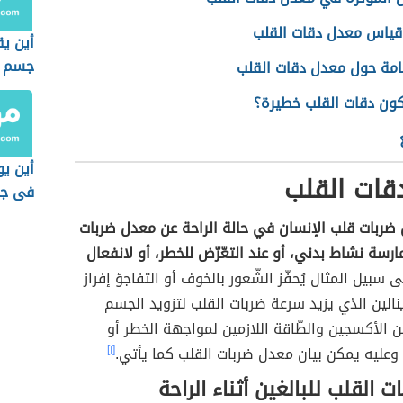
قياس معدل دقات القلب
أين ي
جسم ا
امة حول معدل دقات القلب
ون دقات القلب خطيرة؟
أين يو
قات القلب
فى جس
ضربات قلب الإنسان في حالة الراحة عن معدل ضربات
ارسة نشاط بدني، أو عند التعّرّض للخطر، أو لانفعال
سبيل المثال يُحفّز الشّعور بالخوف أو التفاجؤ إفراز
نالين الذي يزيد سرعة ضربات القلب لتزويد الجسم
من الأكسجين والطّاقة اللازمين لمواجهة الخطر أو
وعليه يمكن بيان معدل ضربات القلب كما يأتي.
[١]
 القلب للبالغين أثناء الراحة