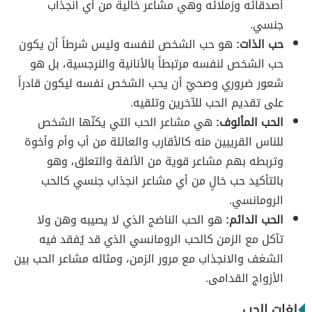
أصدقائه وزملائه وهي مشاعر خالية من أي انجذاب
جنسي.
حب الذات:
هو حب الشخص لنفسه وليس شرطاً أن يكون
حب الشخص لنفسه مرتبطاً بالأنانية والنرجسية، بل هو
شعور ضروري وصحيّ أن يحب الشخص نفسه ليكون قادراً
على تقديم الحب للآخرين وتلقيه.
الحب المألوف:
هي مشاعر الحب التي يكنّها الشخص
للناس القريبين منه كالأقارب والعائلة من أب وأم وأخوة
وتربطه بهم مشاعر قوية من الألفة والتعلق، وهو
بالتأكيد حب خالٍ من أي مشاعر انجذاب جنسي كالحب
الرومانسي.
الحب الدائم:
هو الحب الناضج الذي لا يصيبه وهن ولا
تآكل مع الزمن كالحب الرومانسي الذي قد يُفقد فيه
الشغف والانجذاب مع مرور الزمن، ومثاله مشاعر الحب بين
الأزواج القدامى.
لغات الحب