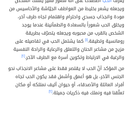
يعّرف
الحب
اصطلاحاً على أنّه شعور مميز يمتلك الشخص
ويجعله يشعر بخليط من العواطف الجيّاشة والأحاسيس من
مودة وانجذاب جسدي واحترام واهتمام تجاه طرف آخر،
ويخلق الحب شعوراً بالسعادة والطمأنينة عندما يوجد
الشخص بالقرب من محبوبه ويجعله يتصرّف بطريقة
رومانسية ولطيفة.
[١]
كما يشتمل الحب في تفاصيله على
مزيج من مشاعر الحنان والتعلق والرعاية والراحة النفسية
والرغبة في الارتباط وتكوين أسرة مع الطرف الآخر.
[٢]
من المؤكد أنّ الحب لا يقتصر فقط على مشاعر الانجذاب نحو
الجنس الآخر، بل هو أعمق وأشمل فقد يكون الحب تجاه
أفراد العائلة والأصدقاء، أو حيوان أليف نمتلكه أو مكان
تعلّقنا فيه ونملك فيه ذكريات جميلة.
[٢]