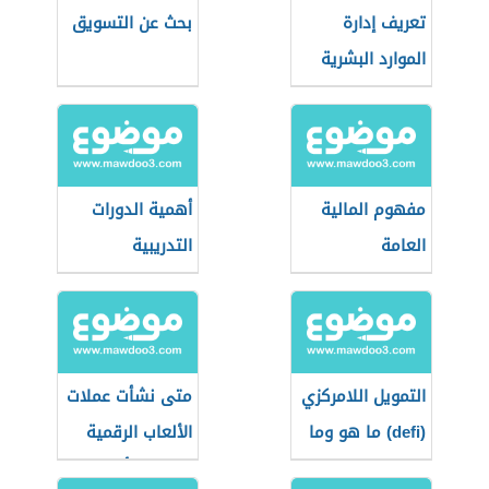
تعريف إدارة
بحث عن التسويق
الموارد البشرية
مفهوم المالية
أهمية الدورات
العامة
التدريبية
التمويل اللامركزي
متى نشأت عملات
(defi) ما هو وما
الألعاب الرقمية
استخداماته؟
وما هي أبرز