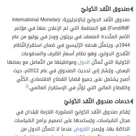
صندوق النّقد الدّوليّ
صندوق النّقد الدوليّ (بالإنجليزية: International Monetary
Fund/IMF) هو المنظمة التي تم الإعلان عنها في مؤتمر
الأمم المتّحدة المنعقد في بريتون وودز في يوليو من عام
1944م، ويتمثّل هدفه الرّئيسيّ في ضمان استقرارالنّظام
النّقديّ الدوليّ، وهو نظام أسعار الصّرف والمدفوعات
الدّولية التي تُمكّن
الدول
ومواطينها من التّعامل مع بعضها
البعض، ويُشار إلى تحديث الصندوق في عام 2012م، حيث
أصبح يشتمل على جميع قضايا القطاع الاقتصادي الكلّي
والقطاع المالي التي تؤثّر في الإستقرار العالمي.
[١]
خدمات صندوق النّقد الدّوليّ
يُقدّم صندوق النّقد الدّوليّ المشورة اللازمة للبلدان في
مجال السّياسات، ويُساعدها على تصميم برامج السّياسات
الخاصّة بها، ويُصدر
القروض
عندما لا تتمكّن الدول من