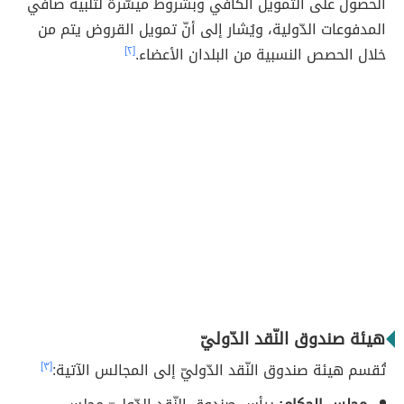
الحصول على التّمويل الكافي وبشروط ميسّرة لتلبية صافي
المدفوعات الدّولية، ويُشار إلى أنّ تمويل القروض يتم من
خلال الحصص النسبية من البلدان الأعضاء.
[٢]
هيئة صندوق النّقد الدّوليّ
تُقسم هيئة صندوق النّقد الدّوليّ إلى المجالس الآتية:
[٣]