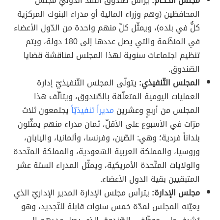
مجلس الحكام:
يرأس صندوق النّقد الدّوليّ مجلس
المحافظين (وهم وزراء المالية أو مدراء البنوك المركزية
كلٌّ في بلده)، ويمثّل كلّ منهم واحدة من الدّول الأعضاء
في المنظّمة والتي يصل عددها إلى 180 دولة، ويتم
تنظيم اجتماعات سنوية لهذا المجلس لمناقشة قضايا
الصّندوق.
المجلس التّنفيذي:
يتولّى المجلس التّنفيذيّ إدارة
العمليات اليومية المتعلّقة بالصّندوق، ويتألّف هذا
المجلس من أربعٍ وعشرين
مديراً تنفيذيّاً
يجتمعون ثلاث
مرّات في الأسبوع على الأقلّ، ثمان مدراء منهم يمثّلون
بلداناً فردية؛ وهي: الصّين، وفرنسا، وألمانيا، واليابان،
وروسيا، والمملكة العربية السّعودية، والمملكة المتّحدة
والولايات المتّحدة الأمريكية، ويمثّل المدراء الستة عشر
المتبقيين بقية الدول الأعضاء.
مجلس الإدارة:
يترأس مجلس الإدارة المدير الإداريّ الذي
يعيّنه المجلس لمدّة خمس سنوات قابلة للتّجديد، وهو