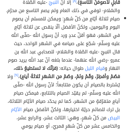
قابلٍ لأصومَنَّ التاسعَ)
،
[٨]
إلا أنّ
النبيّ
-عليه الصّلاة
والسّلام- توفي في ذلك العام ولم يصم التاسع من محرّم.
صيام ثلاثة أيّامٍ من كلّ شهرٍ: ويمكن للمسلم أن يصوم
اليوم واليومين، ولكنّ الأفضل ألّا ينقص عن ثلاثة أيّامٍ
في الشهر، فهو أقلّ عددٍ ورد أنّ رسول الله -صلّى الله
عليه وسلّم- شجّع على صيامه في الشهر الواحد، حيث
قال النبيّ -عليه الصّلاة والسّلام- للصحابي عبد الله بن
عمرو -رضي الله عنهما- عندما بلغه أنّ عبد الله يريد صوم
النهار و
قيام الليل
طوال حياته:
(فإنّك لا تستطيعُ ذلك،
فصُمْ وأفطِرْ، وقُمْ ونَمْ، وصُمْ من الشهرِ ثلاثةَ أيامٍ)
،
[٩]
ولا
يُشترط بالصيام أن يكون متتابعاً؛ لأنّ رسول الله -صلّى
الله عليه وسلّم- لم يقيّد الصيام بالتتابع، فيمكن صيام
أيامٍ متفرّقةٍ من الشهر، كما لم يحدّد صيام الأيّام الثلاثة،
بل ترك للصائم حريّة اختيارها، ولكنّ الأفضل صيام
الأيّام
البيض
من كلّ شهرٍ، وهي: الثالث عشر، والرابع عشر،
والخامس عشر من كلّ شهرٍ قمريّ، أو صيام يومي