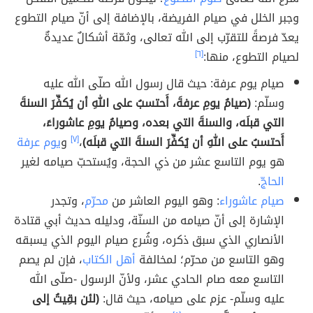
وجبر الخلل في صيام الفريضة، بالإضافة إلى أنّ صيام التطوع
يعدّ فرصةً للتقرّب إلى الله تعالى، وثمّة أشكالٌ عديدةٌ
لصيام التطوع، منها:
[٦]
صيام يوم عرفة: حيث قال رسول الله صلّى الله عليه
وسلّم:
(صيامُ يومِ عرفةَ، أَحتسبُ على اللهِ أن يُكفِّرَ السنةَ
التي قبلَه، والسنةَ التي بعده، وصيامُ يومِ عاشوراءَ،
أَحتسبُ على اللهِ أن يُكفِّرَ السنةَ التي قبلَه)
،
[٧]
و
يوم عرفة
هو يوم التاسع عشر من ذي الحجة، ويُستحبّ صيامه لغير
الحاجّ
.
صيام عاشوراء
: وهو اليوم العاشر من
محرّم
، وتجدر
الإشارة إلى أنّ صيامه من السنّة، ودليله حديث أبي قتادة
الأنصاري الذي سبق ذكره، وشُرع صيام اليوم الذي يسبقه
وهو التاسع من محرّم؛ لمخالفة
أهل الكتاب
، فإن لم يصم
التاسع معه صام الحادي عشر، ولأنّ الرسول -صلّى الله
عليه وسلّم- عزم على صيامه، حيث قال:
(لئن بقِيتُ إلى