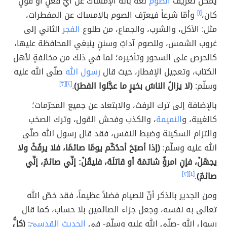
يمكن تعريف
الصوم
لغةً بأنّه الإمساك عن أيّ فعلٍ أو قولٍ
كان،
[١]
وأمّا شرعاً فيعرّف الصوم بالإمساك عن المفطرات،
مثل: الأكل، والشرب، والجماع، من طلوع
الفجر
الثاني إلى
غروب الشمس، وللصوم آدابٌ وسننٍ ينبغي المحافظة عليها،
كالحرص على السحور وتأخيره؛ لما في ذلك من مخالفةٍ لأهل
الكتاب، وتعجيل الإفطار، حيث قال
رسول الله
صلّى الله عليه
وسلّم:
(لا يزالُ الناسُ بخيرٍ ما عجَّلوا الفطرَ)
.
[٢]
[٣]
بالإضافة إلى ترك الرفث، والابتعاد عن جميع المحرّمات؛
كالغيبة، و
النميمة
، والكذب وفحش القول، وترك الصخب
والتزام السكينة وضبط النفس، فقد قال رسول الله صلّى
الله عليه وسلّم:
(إذا أصبَحَ أحدُكُم يومًا صائمًا، فلا يرفُثْ ولا
يجهَلْ، فإنِ امرؤٌ شاتمَهُ أو قاتلَهُ، فليقُلْ: إنِّي صائمٌ، إنِّي
صائمٌ)
.
[٤]
[٣]
ومن الجدير بالذكر أنّ للصيام فضلاً عظيماً، فقد خصّ الله
تعالى به نفسه، وجعل جزاء الصائمين بلا حساب، كما قال
رسول الله -صلّى الله عليه وسلّم- في
الحديث القدسيّ
:
(كلُّ