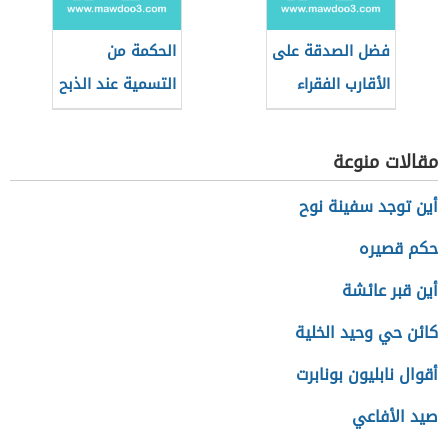
فضل الصدقة على
الحكمة من
الأقارب الفقراء
التسمية عند الذبح
مقالات منوعة
أين توجد سفينة نوح
حكم قصيره
أين قبر عائشة
كائن حي وحيد الخلية
أقوال نابليون بونابرت
صيد الأفاعي