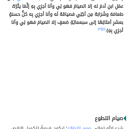
عمَلِ ابنِ آدمَ له إلا الصيامَ فهو لِي وأنا أجزِي بِهِ إنَّمَا يتْرُكُ
طعامَهَ وشَرَابَهُ مِن أجْلِي فصيامُهُ لَه وأنا أجزِي بِه كلُّ حسنةٍ
بعشرِ أمثالِهَا إلى سبعمائِةِ ضعفٍ إلا الصيامَ فهو لِي وأنا
أجزِي بِهِ)
.
[٥]
[٣]
صيام التطوع
شرع الله تعالى
صوم التطوّع
؛ ليكون فرصةً لتكميل النقص