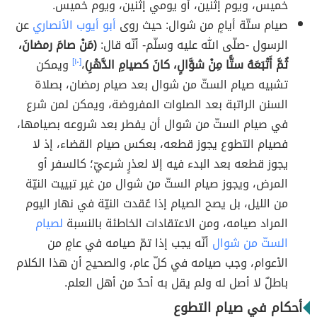
خميس، ويوم إثنين، أو يومي إثنين، ويوم خميس.
صيام ستّة أيامٍ من شوال: حيث روى
أبو أيوب الأنصاري
عن
الرسول -صلّى الله عليه وسلّم- أنّه قال:
(مَنْ صامَ رمضانَ،
ثُمَّ أَتْبَعَهُ ستًّا مِنْ شوَّالٍ، كانَ كصيامِ الدَّهْرِ)
،
[١٠]
ويمكن
تشبيه صيام الستّ من شوال بعد صيام رمضان، بصلاة
السنن الراتبة بعد الصلوات المفروضة، ويمكن لمن شرع
في صيام الستّ من شوال أن يفطر بعد شروعه بصيامها،
فصيام التطوع يجوز قطعه، بعكس صيام القضاء، إذ لا
يجوز قطعه بعد البدء فيه إلا لعذرٍ شرعيّ؛ كالسفر أو
المرض، ويجوز صيام الستّ من شوال من غير تبييت النيّة
من الليل، بل يصح الصيام إذا عُقدت النيّة في نهار اليوم
المراد صيامه، ومن الاعتقادات الخاطئة بالنسبة
لصيام
الستّ من شوال
أنّه يجب إذا تمّ صيامه في عامٍ من
الأعوام، وجب صيامه في كلّ عام، والصحيح أن هذا الكلام
باطلٌ لا أصل له ولم يقل به أحدٌ من أهل العلم.
أحكام في صيام التطوع