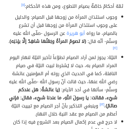
ثمّة أحكامٌ خاصّةٌ بصيام التطوع، ومن هذه الأحكام:
[١١]
وجوب استئذان المرأة من زوجها قبل الصيام: والدليل
على وجوب استئذان المرأة من زوجها قبل أن تشرع
بالصيام، ما رواه
أبو هريرة
عن الرسول -صلّى الله عليه
وسلّم- أنّه قال:
(لا تصومُ المرأةُ وبَعْلُها شاهِدٌ إلَّا بإذنِه)
.
[١٢]
النيّة: يجوز لمن أراد الصيام تطوّعاً تأخير النيّة لنهار اليوم
المراد الصيام به، حيث لا يُشترط تبيت النيّة في صيام
النافلة، كما في الحديث الذي روته أم المؤمنين عائشة
رضي الله عنها، حيث قالت أنّ رسول الله -صلّى الله عليه
وسلّم- سألها في أحد الأيام:
(يا عائشةُ: هل عندكم
شيٌء، فقالت: يا رسولَ اللهِ، ما عندنا شيٌء، فقال: فإني
صائمٌ)
،
[١٣]
وينبغي التذكير بأنّ أجر الصيام مع تبييت النيّة
أعظم من الصيام مع عقد النية خلال النهار.
لا حرج في عدم إكمال الصيام بعد الشروع فيه إذا كان