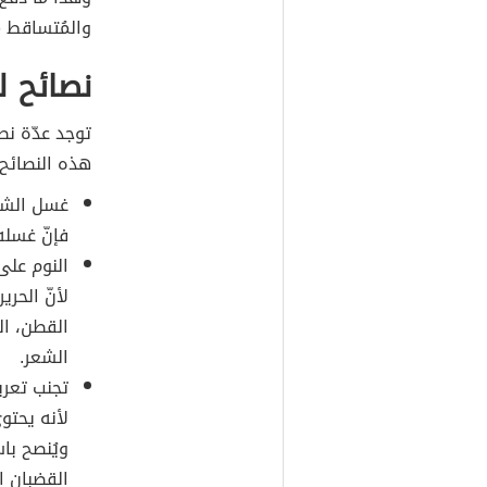
والمُتساقط م
نصائح 
توجد عدّة نص
هذه النصائح:
غسل الشعر 
فإنّ غسله
النوم على
لأنّ الحر
القطن، ال
الشعر.
تجنب تعري
لأنه يحتو
ويُنصح باس
القضبان ا