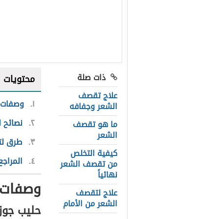
ذات صلة
محتويات
علاج تقصف
١
وصفات 
الشعر وجفافه
٢
نصائح 
ما هو تقصف
الشعر
٣
طرق لت
كيفية التخلص
٤
المراجع
من تقصف الشعر
نهائياً
وصفات 
علاج لتقصف
الشعر من الأمام
حليب جوز 