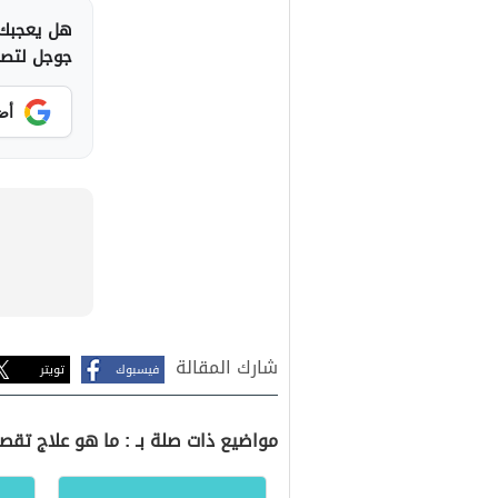
هل يعجبك 
جوجل لتصلك
أض
شارك المقالة
فيسبوك
تويتر
مواضيع ذات صلة بـ : ما هو علاج تق