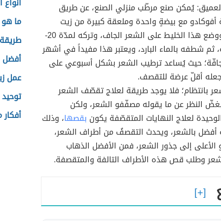
أنواع ا
لعميق: يُمكن صنع مرطّب منزلي الصنع، عن طريق
أفوكادو مع بيضةٍ واحدة وملعقة كبيرة من زيت
ما هو TSH
الزيتون، ووضع هذا الخليط على الشعر الجاف، وتركه لمدّة 20-
طريقة 
ة، ثم شطفه بالماء البارد، ويعتبر هذا مفيداً في أشهر
أفضل م
جافّة؛ حيث يُساعد ترطيب الشعر بشكل أسبوعي على
جعله أقلّ عرضة للتقصف.
عمل زب
عر بانتظام؛ فلا يوجد طريقة لعلاج تقصّف الشعر
توحيد 
بغضّ النظر عن ما يقوله مصفّفو الشعر، ولكن
أفكار 
لوحيدة لعلاج النهايات المتقصّفة يكون
بقصها
، وذلك
ة أفضل بالشعر، ويحدث التقصفُ من أطراف الشعر،
 الأعلى إلى جذور الشعر، فمن الأفضل الذهاب
شعر وطلب قص هذه الأطراف التالفة والمتقصفة.