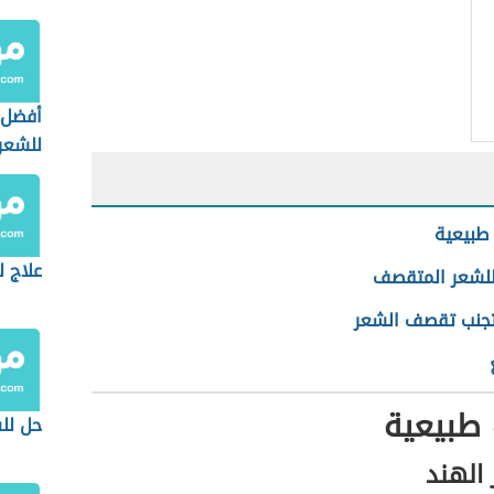
أفضل 
للشعر
والمت
طبيعية
علاج ل
للشعر المتقصف
جنب تقصف الشعر
طبيعية
حل لل
الهند