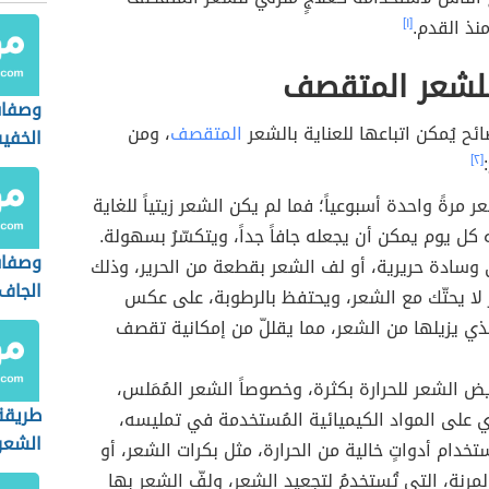
نذ القدم.
[١]
للشعر المتقصف
وصفات
ائح يُمكن اتباعها للعناية بالشعر
المتقصف
، ومن
الخفي
[٢]
مرةً واحدة أسبوعياً؛ فما لم يكن الشعر زيتياً للغاية
 كل يوم يمكن أن يجعله جافاً جداً، ويتكسّرُ بسهولة.
وصفات
 وسادة حريرية، أو لف الشعر بقطعة من الحرير، وذلك
الجاف
ير لا يحتّك مع الشعر، ويحتفظ بالرطوبة، على عكس
ذي يزيلها من الشعر، مما يقللّ من إمكانية تقصف
ض الشعر للحرارة بكثرة، وخصوصاً الشعر المُمَلس،
طريقة
ي على المواد الكيميائية المُستخدمة في تمليسه،
الشعر
تخدام أدواتٍ خالية من الحرارة، مثل بكرات الشعر، أو
لمرنة، التي تُستخدمُ لتجعيد الشعر، ولفّ الشعر بها