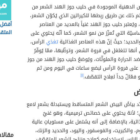
ض الدهنية الموجودة في حليب جوز الهند الشعر من
م ذلك عن طريق ربِطها للكيراتين الذي يُكوّن الشعر،
يُعتبر حليب جوز الهند غنياً بالعديد من العناصر
أفضل 
المت
اسيّة التي تُعزّز من نمو الشعر، كما أنّه يَحتوي على
الحديد؛ حيثُ إنّ هذه العناصر الغذائية
تغذي
الرأس،
أنها تتغلغل في فروة الشعر، وترطّبها، ممّا يُوفّرُ
د الحرارة والملوثّات، ويُوضعُ حليب جوز الهند من جوز
 على فروةِ الرأس لبضع ساعات في اليوم ومن ثم
عّالٌ جداً لعِلاج التقصّف.
[١]
ض
دّد بياضُ البيض الشعر المتساقط ويستبدلهُ بشعرٍ لامع
 لأنهُ يحتوي على خصائص ترميمية، وهو غنيٌ
ذائية، بالإضافة إلى أنه يشتمل على مستوياتٍ عالية
م، والكبريت، والفوسفور، واليود، والحديد والزنك،
مقالات
 الناس لاستخدامه كعلاجٍ منزليّ للشعر المتقصّف