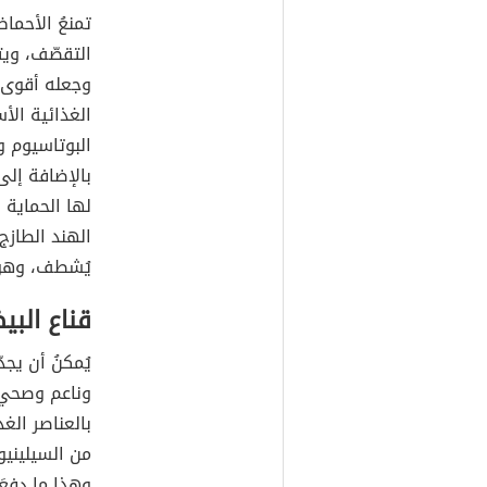
تمنعُ الأحما
التقصّف، ويت
وجعله أقوى، و
الغذائية الأس
البوتاسيوم و
بالإضافة إلى 
لها الحماية ض
الهند الطازج
يُشطف، وهو ف
قناع البي
يُمكنُ أن يج
وناعم وصحي؛
بالعناصر الغ
من السيلينيو
وهذا ما دفعَ