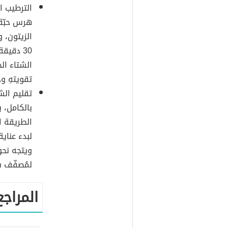
الترطيب ا
هرس حبّة 
30 دقيق
الشتاء ال
تقويتهِ و
تقليم الش
بالكامل، 
الطريقة ا
لبدء عناي
ويتجه نحو
لمُصفّف 
المراجع