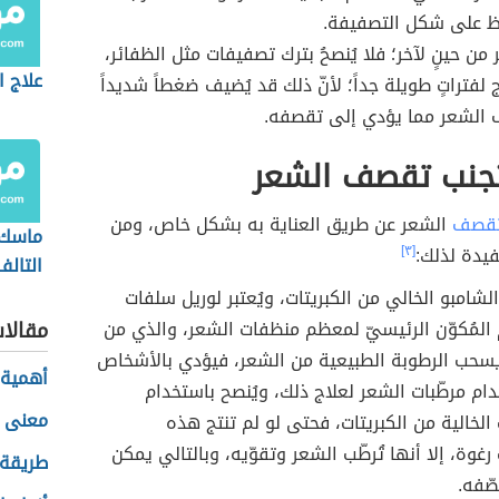
ِفاظ على شكل التصفيفة.
من حينٍ لآخر؛ فلا يُنصحُ بترك تصفيفات مثل الظفائر،
علاج ا
 لفتراتٍ طويلة جداً؛ لأنّ ذلك قد يُضيف ضغطاً شديداً
 الشعر مما يؤدي إلى تقصفه.
جنب تقصف الشعر
قصف
الشعر عن طريق العناية به بشكل خاص، ومن
ماسك 
يدة لذلك:
[٣]
التالف
لشامبو الخالي من الكبريتات، ويُعتبر لوريل سلفات
المُكوّن الرئيسيّ لمعظم منظفات الشعر، والذي من
مقالا
سحب الرطوبة الطبيعية من الشعر، فيؤدي بالأشخاص
أهمية 
ام مرطّبات الشعر لعلاج ذلك، ويُنصح باستخدام
معنى ا
الخالية من الكبريتات، فحتى لو لم تنتج هذه
رغوة، إلا أنها تُرطّب الشعر وتقوّيه، وبالتالي يمكن
طريقة 
ّفه.