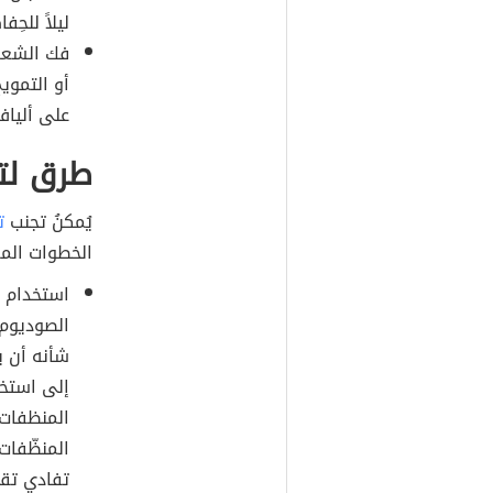
ليلاً للح
فك الشعر 
أو التمويج
على ألياف
طرق لت
يُمكنُ تجنب
ت
الخطوات المف
استخدام ا
الصوديوم 
شأنه أن ي
إلى استخد
المنظفات 
المنظّفات 
تفادي تقص