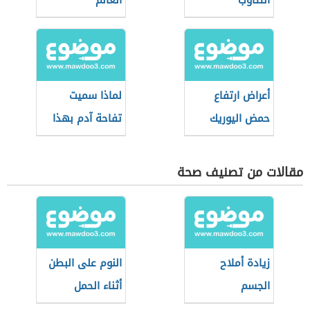
التثاؤب
العالم
أعراض ارتفاع
لماذا سميت
حمض اليوريك
تفاحة آدم بهذا
الاسم
مقالات من تصنيف صحة
زيادة أملاح
النوم على البطن
الجسم
أثناء الحمل