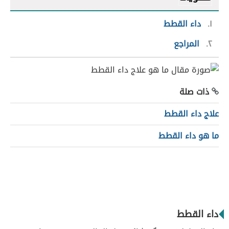
١
داء القطط
٢
المراجع
ذات صلة
علاج داء القطط
ما هو داء القطط
داء القطط