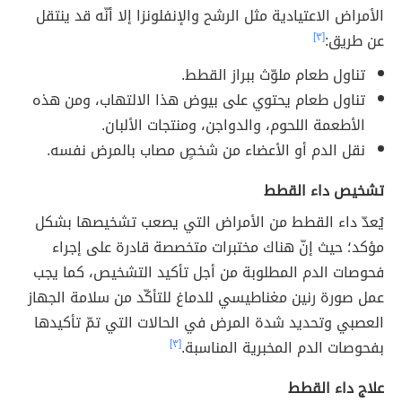
الأمراض الاعتيادية مثل الرشح والإنفلونزا إلا أنّه قد ينتقل
عن طريق:
[٣]
تناول طعام ملوّث ببراز القطط.
تناول طعام يحتوي على بيوض هذا الالتهاب، ومن هذه
الأطعمة اللحوم، والدواجن، ومنتجات الألبان.
نقل الدم أو الأعضاء من شخصٍ مصاب بالمرض نفسه.
تشخيص داء القطط
يُعدّ داء القطط من الأمراض التي يصعب تشخيصها بشكل
مؤكد؛ حيث إنّ هناك مختبرات متخصصة قادرة على إجراء
فحوصات الدم المطلوبة من أجل تأكيد التشخيص، كما يجب
عمل صورة رنين مغناطيسي للدماغ للتأكّد من سلامة الجهاز
العصبي وتحديد شدة المرض في الحالات التي تمّ تأكيدها
بفحوصات الدم المخبرية المناسبة.
[٣]
علاج داء القطط