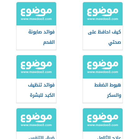
كيف احافظ على
فوائد صابونة
صحتي
الفحم
هبوط الضغط
فوائد تنظيف
والسكر
الكبد للبشرة
علاج الثالول
ضيق التنفس