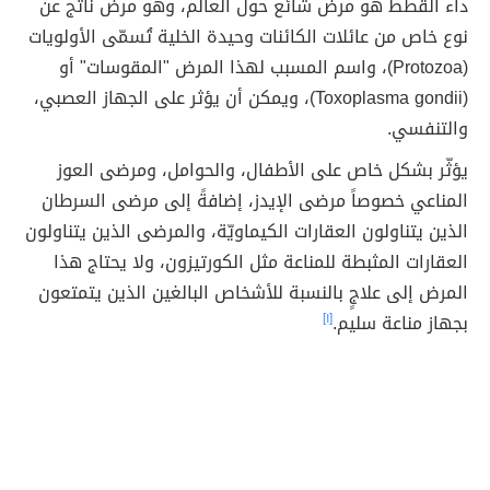
داء القطط هو مرضٌ شائع حول العالم، وهو مرض ناتج عن
نوع خاص من عائلات الكائنات وحيدة الخلية تُسمّى الأولويات
(Protozoa)، واسم المسبب لهذا المرض "المقوسات" أو
(Toxoplasma gondii)، ويمكن أن يؤثر على الجهاز العصبي،
والتنفسي.
يؤثّر بشكل خاص على الأطفال، والحوامل، ومرضى العوز
المناعي خصوصاً مرضى الإيدز، إضافةً إلى مرضى السرطان
الذين يتناولون العقارات الكيماويّة، والمرضى الذين يتناولون
العقارات المثبطة للمناعة مثل الكورتيزون، ولا يحتاج هذا
المرض إلى علاجٍ بالنسبة للأشخاص البالغين الذين يتمتعون
بجهاز مناعة سليم.
[١]