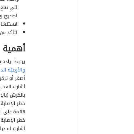
التي تقع
الصدريّ و
الاستنشاق
التأكد من
أهمية 
يرتبط زيادة 
والأوعيّة الد
أصغر أو تركز
أشارت العديد 
خطر الإصابة 
قائمة على المل
خطر الإصابة 
أشارت له درا