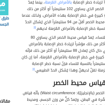
ً لزيادة خطر الإصابة
بالأمراض المُزمنة
، بينما يُعدّ
قياس محيط الخصر الذي يساوي 102 سنتيمتراً أو أكثر من ذلك
ةٍ كبيرةٍ في خطر الإصابة بهذه الأمراض، ولذلك عندما
طرق 
يكون قياس محيط الخصر أقلّ من 94 سنتيمتراً الذي يُشكل الحدّ
الجسم
سبة خطر الإصابة بالأمراض المُزمنة لديهم.
[١]
أمّا بالنسبة للنساء، يُعدّ قياس محيط الخصر الذي يساوي 80
أكثر من ذلك مؤشراً لزيادة خطر الإصابة بالأمراض
المُزمنة، وفي حال كان يُعادل 88 سنتيمتراً أو أكثر من ذلك فإنّه
 كبيرةٍ في خطر الإصابة بالأمراض المُزمنة، أما إن كان
لّ من 80 سنتيمتراً بالنسبة للنساء فإنّ نسبة خطر الإصابة
ُزمنة تقلّ لديهنّ وهذا يُشكل الحدّ الطبيعي.
[١]
قياس محيط الخصر
يُعرَف محيط الخصر (بالإنجليزيّة: Waist circumference) بأنّه قياسٌ
سُّرة في البطن، ويُعدّ كلٌّ من وزن الجسم، ومحيط
مقالا