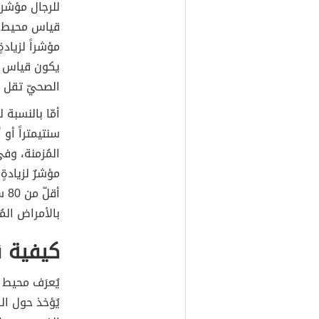
للرجال مؤشرا
مؤشراً لزياد
الصحيّ تقل ن
سنتيمتراً أو 
مؤشرٌ لزيادةٍ
أق
بالأمراض الم
كيفية 
يُؤخذ حول ال