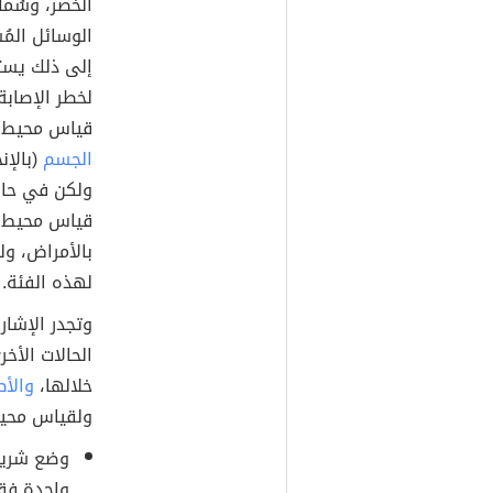
الوسائل المُس
إلى ذلك يست
لخطر الإصابة
قياس محيط ا
الجسم
قياس محيط ال
بالأمراض، ول
لهذه الفئة.
وتجدر الإشار
الحالات الأخ
خلالها،
والأ
ولقياس محيط 
وضع شريط
واحدة فق