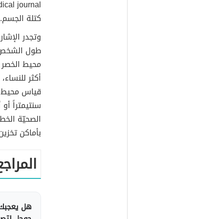
ical journal،
كتلة الجسم.
وتجدر الإشار
طول الشخص أ
أكثر للنساء،
سنتيمتراً أو
الصحيّة الخطي
بأماكن تخزين
المراجع
هل يعجبك 
جوجل لتصلك