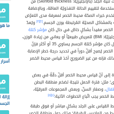
الخصر، وسُمك ثنية الجلد (بالإنجليزيّة: Skinfold thickness) من
تخدمة لتقييم الحالة التغذويّة العامّة، وبالإضافة
خدم خبراء الصحّة محيط الخصر لمعرفة مدى التعرّض
 بالمشاكل الصحيّة المُرتبطة بوزن الجسم.
[٢]
[٣]
ويُعدّ
ما هو
لخصر مفيداً بشكلٍ خاصّ في حال كان
مؤشر كتلة
(بالإنجليزيّة: BMI) للمريض طبيعيّاً أو يعاني من زيادة الوزن،
ولكن في حال كان مؤشر كتلة الجسم يساوي 35 أو أكثر فإنّ
خصر يُصبح أقلّ دوراً في تحديد درجة خطر الإصابة
ذلك فإنه من غير الضروريّ أخذ قياس محيط الخصر
أسرار
ة إلى أنّ قياس محيط الخصر أقلّ دقّةً في بعض
رى؛ مثل: فترة الحمل نتيجة تضخم منطقة البطن
طفال
، وصغار السنّ، وبعض المجموعات العرقيّة،
الخصر يجب اتّباع الخطوات الآتية:
[٤]
[٥]
إزالة 
الجسم
 القياس على الجلد بشكلٍ مباشر أو فوق طبقة
ط من الملابس الرقيقة؛ وذلك حول منطقة الخصر