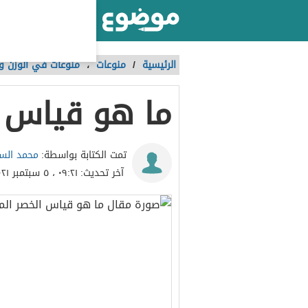
أكبر موقع عربي بالعالم
الرئيسية
/
منوعات
،
منوعات في الوزن وا
ما هو قياس ا
محمد الس
تمت الكتابة بواسطة:
آخر تحديث:
٠٩:٢١ ، ٥ سبتمبر ٢٠٢١