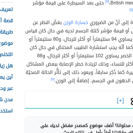
British med
[٧]
حتى بعد السيطرة على قيمة مؤشر
تعريف 
[٨]
قصة أص
ة إلى أنّ من الضروري
خسارة الوزن
بغضّ النظر عن
و قيمة مؤشر كتلة الجسم لديه في حال كان قياس
طريقة 
محيط الخصر يساوي 94 سنتيمتراً أو أكثر للرجال، و80 سنتيمتراً أو
موضوع 
 كما أنّه يجب استشارة الطبيب المختصّ في حال كان
التخلص
قياس محيط الخصر يساوي 102 سنتيمتراً أو أكثر للرجال، و88
 أكثر للنساء، وذلك لزيادة خطر الإصابة ببعض المشاكل
هل زيا
رة كما ذُكِر سابقاً، ويعود ذلك إلى تأثُّر الحالة الصحيّة
أين يع
 الدهون في الجسم، إضافةً إلى الوزن.
[٩]
عبر وح
مدن شم
استخدا
محتوانا؟ أضف موضوع كمصدر مفضل لديك على
 مقالاتنا أولاً بأول في نتائج البحث.