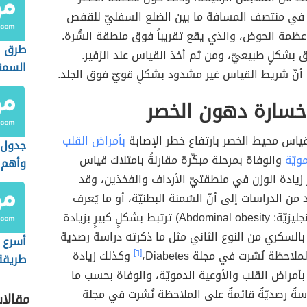
 في منتصف المسافة ما بين الضلع السفليّ للقفص
عظمة الحوض، والذي يقع تقريباً فوق منطقة السُّرة.
طرق ا
 بشكلٍ طبيعيّ، ومن ثم أخذ القياس عند الزفير.
السمن
 أنّ شريط القياس غير مشدود بشكلٍ قويّ فوق الجلد.
خسارة دهون الخصر
قياس محيط الخصر بارتفاع خطر الإصابة
بأمراض القلب
جدول 
مويّة
والوفاة بمرحلة مبكّرة مقارنةً بامتلاك قياس
وأهم 
 زيادة الوزن في منطقتيّ الأرداف والفخذين، وقد
عنه
من الدراسات إلى أنّ السُمنة البطنيّة، أو ما يُعرف
بالكرش (بالإنجليزيّة: Abdominal obesity) ترتبط بشكلٍ كبيرٍ بزيادة
بالسكري من النوع الثاني مثل ما ذكرته دراسة رصدية
أسرع 
احظة نُشرت في مجلة Diabetes،
[٦]
وكذلك زيادة
طريقة
بأمراض القلب والأوعية الدمويّة، والوفاة بحسب ما
الأردا
سةٌ رصديّةٌ قائمةٌ على الملاحظة نُشرت في مجلة
مقالا