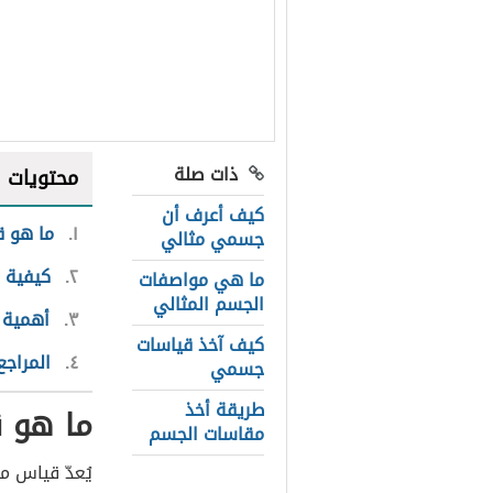
ذات صلة
محتويات
كيف أعرف أن
١
ما هو ق
جسمي مثالي
٢
كيفية 
ما هي مواصفات
الجسم المثالي
٣
أهمية 
كيف آخذ قياسات
٤
المراجع
جسمي
طريقة أخذ
ما هو ق
مقاسات الجسم