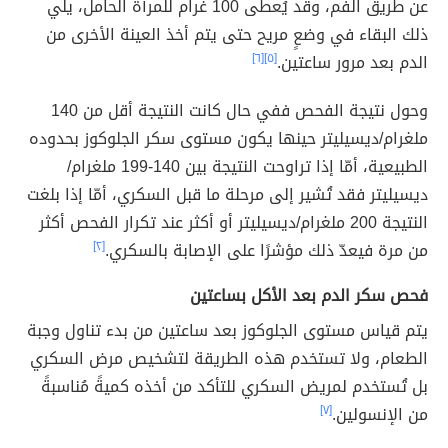
عن طريق الفم، وقد يُعطى 100 غرام للمرأة الحامل، يلي
ذلك البقاء في وضعٍ مريح حتى يتم أخذ العينة الأخرى من
الدم بعد مرور ساعتين.
[٥]
[٦]
وحول نتيجة الفحص ففي حال كانت النتيجة أقل من 140
ملغرام/ديسيليتر حينها يكون مستوى سكر الجلوكوز بحدوده
الطبيعية، أمّا إذا تراوحت النتيجة بين 140-199 ملغرام/
ديسيليتر فقد تُشير إلى مرحلة ما قبل السكري، أمّا إذا بلغت
النتيجة 200 ملغرام/ديسيليتر أو أكثر عند تكرار الفحص أكثر
من مرة فيعدّ ذلك مؤشرًا على الإصابة بالسكري.
[٢]
فحص سكر الدم بعد الأكل بساعتين
يتم قياس مستوى الجلوكوز بعد ساعتين من بدء تناول وجبة
الطعام، ولا تستخدم هذه الطريقة لتشخيص مرض السكري
بل تُستخدم لمريض السكري للتأكد من أخذه كميةً مُناسبةً
من الإنسولين.
[٧]