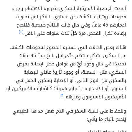
أوصت الجمعية الأمريكية للسكري بضرورة الاهتمام بإجراء
فحوصات روتينية للكشف عن مستوى السكر لمن تجاوزت
أعمارهم 45 عاماً، وفي حال كانت النتائج طبيعية فيُنصح
بإعادة تكرار الفحص مرة كلّ ثلاث سنوات على الأقل.
[١٦]
هُناك بعض الحالات التي تستلزم الخضوع لفحوصات الكشف
عن السكري بشكلٍ منتظم حتّى قبل بلوغ سنّ 45 عامًا؛
تحديدًا في حال وجود أيٍّ من عوامل خطر الإصابة بمرض
السكري، مثل: السمنة، أو وجود تاريخ عائلي للإصابة
بالسكري من النوع الثاني، أو الإصابة بسكري الحمل في
السابق، أو الانحدار من أعراق مُعينة؛ كالأفارقة الأمريكيين أو
الأمريكيون الآسيويون وغيرهم.
[١٦]
وللحفاظ على نسبة السكر في الدم ضمن مداها الطبيعي
يُنصح باتباع ما يأتي: