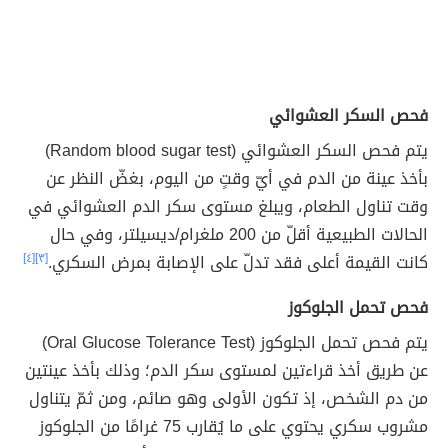
فحص السكر العشوائي
يتم فحص السكر العشوائي (Random blood sugar test)
بأخذ عينة من الدم في أيّ وقتٍ من اليوم، بغضّ النظر عن
وقت تناول الطعام، ويبلغ مستوى سكر الدم العشوائي في
الحالات الطبيعية أقلّ من 200 ملغرام/ديسيلتر، وفي حال
كانت القيمة أعلى فقد تدلّ على الإصابة بمرض السكري.
[٣]
[٤]
فحص تحمل الجلوكوز
يتم فحص تحمل الجلوكوز (Oral Glucose Tolerance Test)
عن طريق أخذ قراءتين لمستوى سكر الدم؛ وذلك بأخذ عينتين
من دم الشخص، إذ تكون الأولى وهو صائم، ومن ثمّ يتناول
مشروب سكري يحتوي على ما يُقارب 75 غرامًا من الجلوكوز