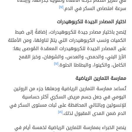
في تعزيز انتظام حركة الأمعاء وتقوية جدرانها، وإبطاء
سرعة امتصاص السكر في الدم.
[١٧]
اختيار المصادر الجيدة للكربوهيدرات
يُنصح باختيار مصادر جيدة للكربوهيدرات، إضافةً إلى ضبط
الكميات ونسب الكربوهيدرات التي يتمّ تناولها، ومن الأمثلة
على المصادر الجيدة للكربوهيدرات المعقدة المُوصى بها:
الأرز البني، والحمص، والعدس، والشوفان، وخبز القمح
الكامل، والكينوا، والبطاطا الحلوة.
[١٧]
ممارسة التمارين الرياضية
تُساعد ممارسة التمارين الرياضية وجعلها جزء من الروتين
اليومي في جعل جسم مريض السكري أكثر حساسية
للإنسولين وبالتالي المحافظة على ثبات مستوى السكر في
الدم ضمن المدى المقبول لذلك.
[١٨]
ينصح الخبراء بممارسة التمارين الرياضية لخمسة أيام في