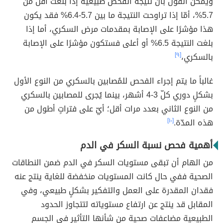
ويُمكن القول بأنّ نتيجة الفحص طبيعية إذا بلغت أقل من
5.7%، أمّا إذا تراوحت النتيجة ما بين 5.7-6.4% فقد يكون
هذا مؤشرًا على الإصابة بمقدمات مرض السكري، أما إذا
بلغت النتيجة 6.5% أو أعلى فستكون مؤشرًا على الإصابة
بالسكري،
[٩]
غالباً ما يتم إجراء الفحص للمُصابين بالسكري من النوع الأول
بشكلٍ دوري كلّ 3-4 أشهر، بينما يُجرى للمصابين بالسكري
من النوع الثاني بعدد مرات أقل؛ أيّ على فتراتٍ أطول من
هذه المدّة.
[١٠]
أهمية فحص نسبة السكر في الدم
من الهام أن تبقى مستويات السكر في الدم ضمن النطاقات
الصحية ففي حال كانت المستويات منخفضة للغاية ينتج عنه
فقدان المقدرة على العمل والتفكير بشكلٍ طبيعي، وفي
المقابل قد ينتج عن ارتفاع مستوياته لتتجاوز الحدود
الطبيعية مضاعفات صحية من شأنها التأثير في الجسم