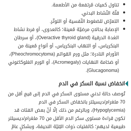
تناول كميات مُرتفعة من الأطعمة.
قلّة النّشاط البدني.
التعرّض للضغوط النّفسية أو التوتّر.
الإصابة بحالاتٍ مرضيّة مُعينة؛ كالعدوى، أو فرط نشاط
الغدة الدرقية (Overactive thyroid gland)، أو سرطان
البنكرياس، أو التهاب البنكرياس، أو أنواعٍ مُعينة من
الأورام النادرة؛ مثل ورم القواتم (Pheochromocytoma)،
أو ضخامة النهايات (Acromegaly)، أو الورم الغلوكاغوني
(Glucagonoma).
انخفاض نسبة السكر في الدم
تُوصف حالة تدني مستوى السكر في الدم إلى قيمٍ أقل من
70 ملغرام/ديسيلتر بانخفاض السكر في الدم
(Hypoglycemia)، وبالرغم من ذلك إلّا أنّ بعض الفئات قد
تكون قراءة مستوى سكر الدم الأقل من 70 ملغرام/ديسيلتر
طبيعية لديهم؛ كالفتيات ذوات البُنيّة النحيفة، وبشكلٍ عامّ