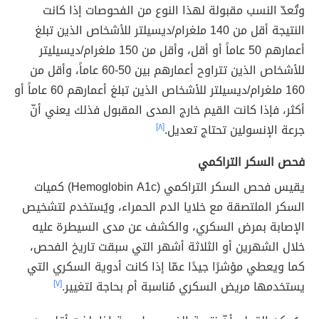
وتُعدّ النسب مقبولة لهذا النوع من الفحوصات إذا كانت
النتيجة أقل من 140 ملغرام/ديسيلتر للأشخاص الذين تبلغ
أعمارهم 50 عاماً أو أقل، وأقل من 150 ملغرام/ديسيليتر
للأشخاص الذين تتراوح أعمارهم بين 50-60 عاماً، وأقل من
160 ملغرام/ديسيلتر للأشخاص الذين تبلغ أعمارهم 60 عاماً أو
أكثر، فإذا كانت القيم خارج المدى المقبول فذلك يعني أنّ
جرعة الإنسولين تحتاج تعديل.
[٨]
فحص السكر التراكمي
يقيس فحص السكر التراكمي (Hemoglobin A1c) كميات
السكر الملتصقة مع خلايا الدم الحمراء، ويُستخدم لتشخيص
الإصابة بمرض السكري، والكشف عن مدى السيطرة عليه
خلال الشهرين أو الثلاثة أشهر التي سبقت تاريخ الفحص،
كما ويعطي مؤشرًا جيدًا عمّا إذا كانت أدوية السكري التي
يستخدمها مريض السكري مُناسبة أم بحاجة لتغيير.
[٧]