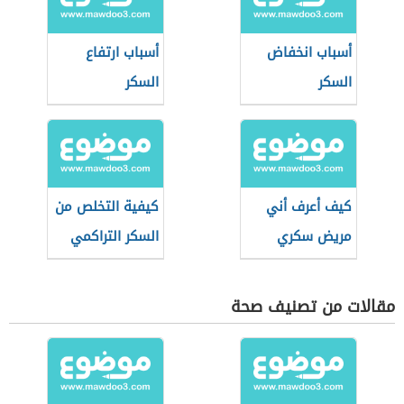
أسباب انخفاض
أسباب ارتفاع
السكر
السكر
كيف أعرف أني
كيفية التخلص من
مريض سكري
السكر التراكمي
مقالات من تصنيف صحة