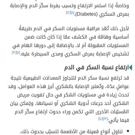
وخاصةً إذا استمر الارتفاع وتسبب بفرط سكّر الدم والإصابة
بمرض السكري (Diabetes).
[١١]
[١٢]
لأجل ذلك تُعّد مراقبة مستويات السكر في الدم طريقةً
أساسية وهامّة في الكشف عمّا إذا كان كانت ضمن
المستويات المقبولة أم لا، بالإضافة إلى دورها الهام في
تشخيص الإصابة بمرض السكري ومدى السيطرة عليه.
[١١]
[١٢]
ارتفاع نسبة السكر في الدم
قد ترتفع نسبة سكر الدم لتتجاوز المعدلات الطبيعية نتيجة
عواملٍ عدّة، وتُعتبر الإصابة بالسّكري أبرز هذه العوامل، وقد
تحدث زيادة في مستويات السّكر في حال تفويت مريض
السّكري أحد جرعات أدوية السّكري أو نسيانها، ويُمكن بيان
المُسبّبات الأخرى التي تكمن وراء حدوث ارتفاع سكّر الدم
فيما يأتي:
[١٣]
[١٤]
تناول أنواع مُعينة من الأطعمة تتسبّب بحدوث ذلك.