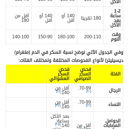
الأكل
1-2
ساعة
140 أو
140 أو
أقل من
180 تقريبًا
بعد
أقل
أقل
180
الأكل
وقت
140-100
150-90
180-100
200-110
النوم
وفي الجدول الآتي نوضح نسبة السكر في الدم (ملغرام/
ديسيليتر) لأنواع الفحوصات المختلفة ولمختلف الفئات:
فحص
فحص
الفئة
السكر
السكر
الصيامي
العشوائي
70-99.
أقل من
الرجال
[٢١]
140.
[٢٠]
70-99.
أقل من
النساء
[٢٣]
140.
[٢٢]
بعد الأكل
الحوامل
بساعة:
المصابات
أقل من
140.
[٢٥]
[٢٤]