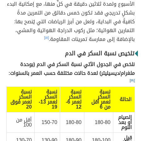
الأسبوع ولمدة ثلاثين دقيقة في كلٍّ منها، مع إمكانية البدء
بشكلٍ تدريجي فقد تكون خمس دقائق من التمرين مدةً
كافيةً في البداية، ولعل من أبرز الرياضات التي يُنصح بها:
التمارين الهوائية؛ مثل ركوب الدراجة الهوائية والمشي،
بالإضافة إلى ممارسة تمرينات المقاومة.
[١٨]
تلخيص نسبة السكر في الدم
نلخص في الجدول الآتي نسبة السكر في الدم (بوحدة
ملغرام/ديسيليتر) لعدة حالات مختلفة حسب العمر بالسنوات:
[١٩]
نسبة
نسبة
نسبة
نسبة
السكر
السكر
السكر
السكر
ا
لحالة
لعمر أقل
لعمر 6-
لعمر 13-
لعمر فوق
من 6
12
19
20
الصيام
أقل من
أو بعد
180-80
180-80
150-70
100
النوم
قبل
130-70
130-90
180-90
180-100