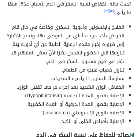
تحدث حالة انخفاض نسبة السكر في الدم لأسبابٍ عدّة؛ منها
ما يأتي:
[١٥]
[١٣]
العلاج بالإنسولين وأدوية السكري وخاصةً في حال قام
المريض بأخذ جرعات أعلى من الموصى بها، وتجدر الإشارة
إلى ضرورة إخبار مقدم الرعاية الطبية عن أيّ أدوية يتمّ
تناولها قبل الخضوع للفحص نظرًا لأنّ بعض العقاقير قد
تؤثر في قيم مستوى السكر في الدم.
تناول كمياتٍ قليلةٍ من الطعام.
ممارسة التمارين الرياضية الشديدة.
انخفاض الوزن الشديد بعد إجراء جراحات تقليل الوزن.
الإصابة بقصور الغدة النخامية (Hypopituitarism).
الإصابة بقصور الغدة الدرقية أو الغدة الكظرية.
الإصابة بالورم الإنسوليني (Insulinoma).
الإصابة بأمراض الكلى أو الكبد.
نصائح للحفاظ على نسبة السكر في الدم