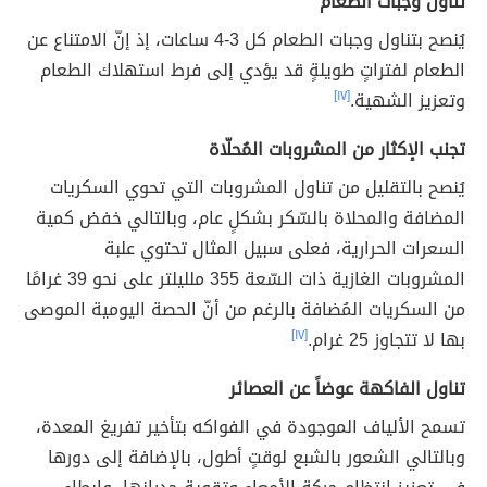
تناول وجبات الطعام
يُنصح بتناول وجبات الطعام كل 3-4 ساعات، إذ إنّ الامتناع عن
الطعام لفتراتٍ طويلةٍ قد يؤدي إلى فرط استهلاك الطعام
وتعزيز الشهية.
[١٧]
تجنب الإكثار من المشروبات المُحلّاة
يُنصح بالتقليل من تناول المشروبات التي تحوي السكريات
المضافة والمحلاة بالسّكر بشكلٍ عام، وبالتالي خفض كمية
السعرات الحرارية، فعلى سبيل المثال تحتوي علبة
المشروبات الغازية ذات السّعة 355 ملليلتر على نحو 39 غرامًا
من السكريات المُضافة بالرغم من أنّ الحصة اليومية الموصى
بها لا تتجاوز 25 غرام.
[١٧]
تناول الفاكهة عوضاً عن العصائر
تسمح الألياف الموجودة في الفواكه بتأخير تفريغ المعدة،
وبالتالي الشعور بالشبع لوقتٍ أطول، بالإضافة إلى دورها