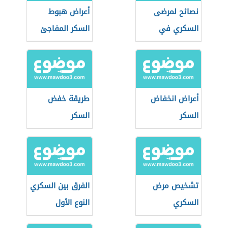
نصائح لمرضى
أعراض هبوط
السكري في
السكر المفاجئ
رمضان
أعراض انخفاض
طريقة خفض
السكر
السكر
تشخيص مرض
الفرق بين السكري
السكري
النوع الأول
والثاني