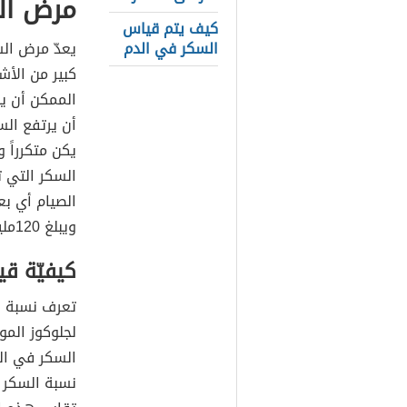
مرض ال
كيف يتم قياس
السكر في الدم
يعدّ مرض الس
كبير من الأش
الممكن أن ي
أن يرتفع الس
يكن متكرراً
السكر التي ت
الصيام أي بع
ويبلغ 120مليغراماً لكل ديسيلتر.
كيفيّة ق
تعرف نسبة ا
لجلوكوز المو
السكر في ال
نسبة السكر ا