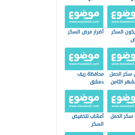
كون السكر
أضرار مرض السكر
ض
 سكر الحمل
محافظة ريف
شهر الثامن
دمشق
 سكر الحمل
أعشاب لتخفيض
السكر