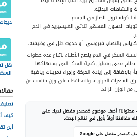
خ عائلي بمرض السكريّ يزيد نسب الإصابة أيضاً.
ة والنشاطات البدنيّة.
ة الكولسترول الضارّ في الجسم.
درجات
ويات الدهون المسمّى ثلاثي الغليسيريد في الدم
.
نكرياس بالتهاب فيروسي، أو حدوث خلل في وظيفته.
سبة السكر في الدم ينصح الأطباء باتباع عدة خطوات
اع نظام صحي وتقليل كمية السكر التي يستهلكها
هل تع
، بالإضافة إلى زيادة الحركة وإجراء تمرينات رياضية
السكر
ق السعرات الحرارية، والمحافظة على وزن مناسب عن
 من الوزن الزائد.
مقالا
تصنيف ا
محتوانا؟ أضف موضوع كمصدر مفضل لديك على
كيف أع
 مقالاتنا أولاً بأول في نتائج البحث.
أين تق
ف كمصدر مفضل على Google