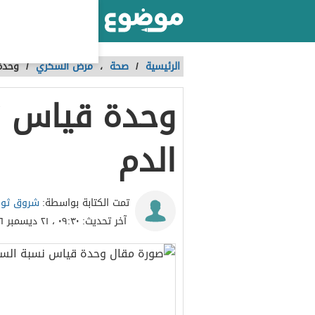
أكبر موقع عربي بالعالم
الرئيسية
/
صحة
،
مرض السكري
/
وحدة
وحدة قياس ن
الدم
شروق ثواب
تمت الكتابة بواسطة:
آخر تحديث:
٠٩:٣٠ ، ٢١ ديسمبر ٢٠١٦