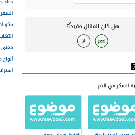
دعاء ج
السفر 
مكونات
هل كان المقال مفيداً؟
التهاب 
نعم
لا
معنى 
أنواع م
استرات
ة السكر في الدم