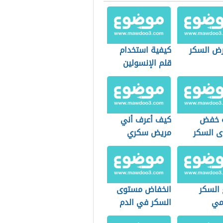
مرض السكر
كيفية استخدام
قلم الإنسولين
ة خفض
كيف أعرف أني
 السكر
مريض سكري
 السكر
انخفاض مستوى
كمي
السكر في الدم