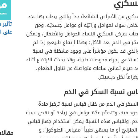
سكري
كري من الأمراض الشائعة جداً والتي يصاب بها عدد
تأثير 
خاص سواء لعوامل وراثيّة أو عوامل جسديّة، ومن
على ال
صاب بمرض السكري النساء الحوامل والأطفال، ويمكن
كر في الدم بعد الأكل؛ وهذا ارتفاع طبيعيّ إذا لم
 والذي قد يكون مؤشراً على وجود مشكلة في نسبة
ستدعي إجراء فحوصات طبية، وقد يحدث الارتفاع أثناء
د صيام ثماني ساعات متواصلة عن تناول الطعام،
ياس نسبة السكر في الدم
لسكر في الدم من خلال قياس نسبة تركيز مادةّ
جود فيه، وتتحكّم عدّة عوامل في زيادة أو نقص نسبة
دم، ولقياس هذه النسبة يمكن استخدام جهاز قياس
لمنزليّ أو ما يسمّى طبياً "مقياس الجلوكوز"، و
مقالا