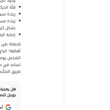
وجود تاري
قلّة الحرك
زيادة نسب
زيادة مست
بشكل كبير
إصابة الب
للحفاظ على ن
أهمّها؛ اتب
الشخص يومياً
تساعد في حر
طريق التخلّص
هل يعجبك 
جوجل لتصلك
أض