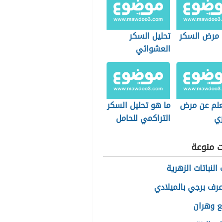
 مرض السكر
تحليل السكر
العشوائي
لم عن مرض
ما هو تحليل السكر
ي
التراكمي للحامل
ت منوعة
لنباتات الزهرية
رف برجي بالميلادي
ع وهران