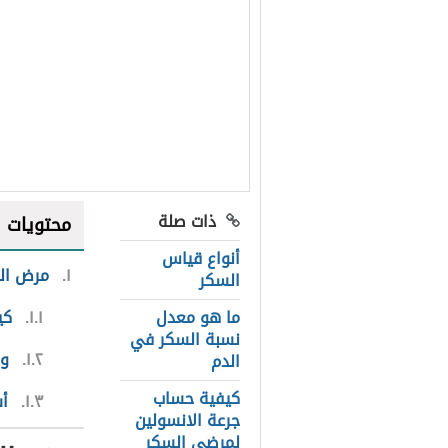
ذات صلة
محتويات
أنواع قياس
١
مرض ال
السكر
ما هو معدل
١.١
كي
نسبة السكر في
١.٢
وح
الدم
كيفية حساب
١.٣
أس
جرعة الانسولين
لمرضى السكر