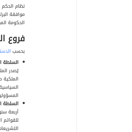
نظام الحكم
موافقة البرل
الحكومة المؤ
فروع ال
بحسب
الدست
السلطة الت
يُصدر الم
الملكية ص
السياسية 
المسؤولية
السلطة ال
للقوائم ال
التشريعات