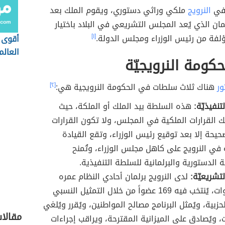
 في
النرويج
ملكي وراثي دستوري، ويقوم الملك بعد
مان الذي يُعد المجلس التشريعي في البلاد باختيار
لفة من رئيس الوزراء ومجلس الدولة.
[١]
أقوى 
العالم
حكومة النرويجيّة
ور
هناك ثلاث سلطات في الحكومة النرويجية هي:
[٢]
نفيذيّة:
هذه السلطة بيد الملك أو الملكة، حيث
لك القرارات الملكية في المجلس، ولا تكون القرارات
حيحة إلا بعد توقيع رئيس الوزراء، وتقع القيادة
في النرويج على كاهل مجلس الوزراء، وتُمنح
 الدستورية والبرلمانية للسلطة التنفيذية.
تشريعيّة:
لدى النرويج برلمان أحادي النظام عمره
أربعة سنوات، يُنتخب فيه 169 عضواً من خلال التمثيل النسبي
حزبية، ويُمثل البرنامج مصالح المواطنين، ويُقرر ويُلغي
مقالا
، ويُصادق على الميزانية المقترحة، ويراقب إجراءات