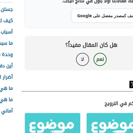
 مقالاتنا أولاً بأول في نتائج البحث.
جستن ب
ف كمصدر مفضل على Google
كيف تت
أسباب 
ما سبب
هل كان المقال مفيداً؟
وحدة 
نعم
لا
أين دف
أضرار 
ما هي
ما هي ا
كم في النرويج
أماني 