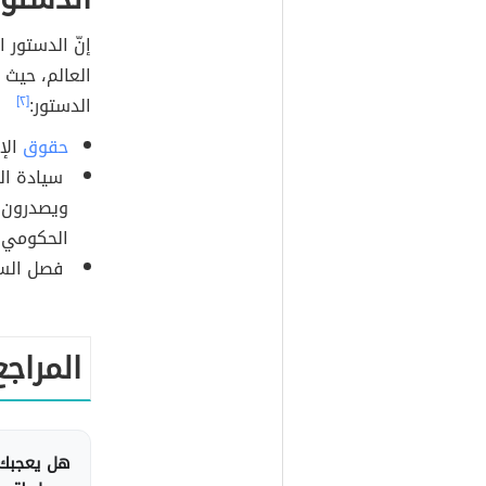
إنّ الدستور 
الدستور:
[٢]
حقوق
الإ
سيادة الش
ويصدرون ا
الحكومي و
فصل السل
المراجع
هل يعجبك 