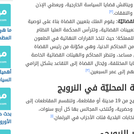
ويناقش قضايا السياسة الخارجية، ويعطي الإذن
 والنفقات.
[٣]
قضائيّة:
يقوم الملك بتعيين القضاة بناءً على توصية
يينات القضائية، وتترأس المحكمة العليا النظام
ما هي
العظ
للمملكة؛ حيث تتخذ القرارات النهائية في الطعون
ن المحاكم الدنيا، وهي مكوّنة من رئيس القضاة
ضٍ مساعد، وتنظر المحاكم والهيئات القضائية الخاصة
يا المختلفة، ويُحال القضاة إلى التقاعد بشكل إلزامي
م إلى عمر السبعين.
[٣]
أهمية
السيا
 المحليّة في النرويج
تتشكل النرويج من 19 مدينة أو مقاطعة، وتنقسم المقاطعات إلى
 وحضرية، وتُنتخب المجالس بها كل أربع سنوات،
بحث حو
ابات البلدية فئات الأحزاب في البرلمان.
[١]
الأورو
 النرويجي