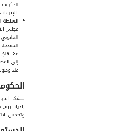
الحكومة، 
بالإيرادات
السلطة ال
مجلس التع
القانوني 
المقدمة م
و18 قا
إلى القضا
عند وصوله
الحكومة
بلديات ريفية
وتعكس الانتخ
الدستور