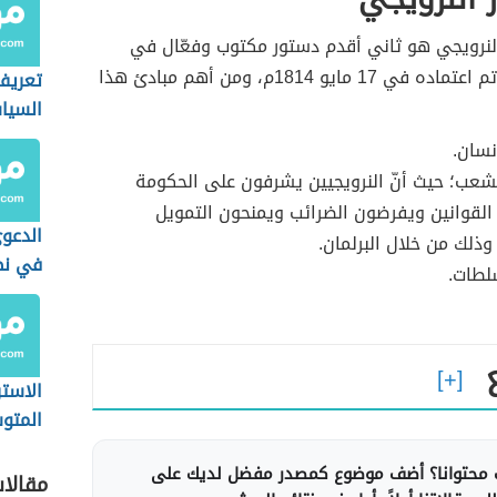
النرويجي هو ثاني أقدم دستور مكتوب وفعّال في
العالم، حيث تم اعتماده في 17 مايو 1814م، ومن أهم مبادئ هذا
تعريف
السيا
نسان.
عب؛ حيث أنّ النرويجيين يشرفون على الحكومة
لقوانين ويفرضون الضرائب ويمنحون التمويل
الدعوى
ذلك من خلال البرلمان.
في نظ
طات.
السعو
الاستر
المتو
المست
محتوانا؟ أضف موضوع كمصدر مفضل لديك على
مقالا