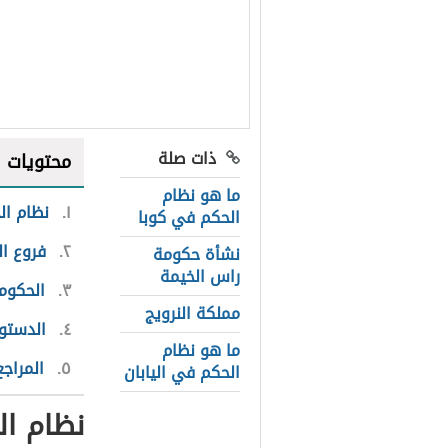
ذات صلة
محتويات
ما هو نظام
١
نظام ال
الحكم في كوبا
٢
فروع ال
نشأة حكومة
راس الخيمة
٣
الحكومة
مملكة النرويج
٤
الدستور
ما هو نظام
٥
المراجع
الحكم في اليابان
نظام ال