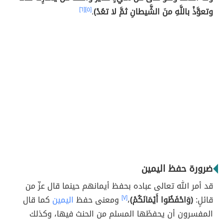
وتعوَّذْ باللَّهِ منَ الشَّيطانِ ثمَّ لا تعُدْ)
.
[٥]
[٦]
ضرورة حفظ اليمين
قد أمر الله تعالى عباده بحفظ أيمانهم حينما قال عزّ من
قائلٍ:
(وَاحْفَظُوا أَيْمَانَكُمْ)
،
[٧]
ومعنى حفظ
اليمين
كما قال
المفسرون أن يحفظَها المسلم من الحنث فيها، وكذلك