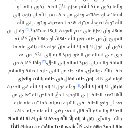
وإنّما يكون مرتكباً لأمر محرّم، لأنّ الحلف يكون بالله، أو
أسمائه، أو صفاته، وعلى من حلف بغير الله أن يتوبَ إلى
الله توبةً نصوحاً، فيترك هذه المعصية، ويتوب إلى الله
منها، وأن يعزِمَ على عدم العودة إليها مستقبلاً،
[٣]
وقال ابن
العربيّ إنّ من حلف بغير الله ذاهلاً، أو جاهلاً فإنّ كفّارتَه
تكون أن يقولَ لا إله إلا الله، فإنّ قوله ذلك ينفي عنه ما
جرى على لسانه من اللغو، ويردّ قلبه إلى الذّكر من بعد
الغفلة والنسيان، ويردّ لسانه إلى الحقّ،
[٢]
وأمّا كفارة من
حلف باللّات والعزّى، فقد جاء عن النبي عليه الصلاة والسلام
قوله في ذلك:
(من حلف فقال في حلفه باللات والعزى
فليقل: لا إله إلا الله)
،
[٤]
وعِلّة قول لا إله إلا الله في الحديث
أنّها تعيد الحالف إلى التوحيد الحقّ الخالص لله تعالى من
بعد أن وقع الحالف في الشرك بيمينه، كما ثبت عنه عليه
الصلاة والسلام أنّه قال لسعد رضي الله عنه حينما حلف
باللّات والعزّى:
(قل لا إلهَ إلَّا اللَّهُ وحدَهُ لا شريكَ لهُ لهُ الملكُ
ولهُ الحمدُ وهوَ على كلِّ شيءٍ قديرٌ وانفُث عن يسارِكَ ثلاثًا