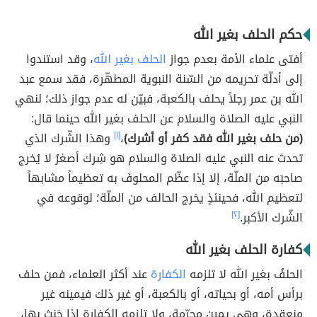
حكم الحلف بغير الله
أفتى علماء الأمة بعدم جواز
الحلف بغير الله
، وقد استندوا
إلى أدلّة تحريمه من السّنة النبوية المطهّرة، فقد سمع عبد
الله بن عمر رجلاً يحلف بالكعبة، فبيّن له عدم جواز ذلك؛ لنهي
النبي عليه الصلاة والسلام عن الحلف بغير الله حينما قال:
(من حلف بغير الله فقد كفر أو أشرك)
،
[١]
وهذا الشّرك الذي
تحدث عنه النبي عليه الصلاة والسلام هو شِرك أصغرُ لا يُخرج
صاحبَه من الملّة، إلا إذا عظّم المحلوفَ به تعظيماً مشابهاً
لتعظيم الله، فحينئذٍ يخرج الحالف من الملّة؛ لوقوعه في
الشّرك الأكبر.
[٢]
كفارة الحلف بغير الله
الحلفُ بغير الله لا تلزمه
الكفارة
عند أكثر العلماء، فمن حلف
برأس أمه، أو بحياته، أو بالكعبة، أو غير ذلك فيمينه غير
منعقدة، وهي يمين محرّمة، ولا تلزمه الكفارة إذا حَنِث بها،