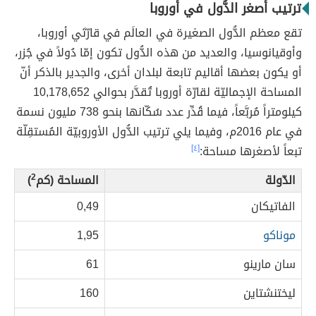
ترتيب أصغر الدُّول في أوروبا
تقع معظم الدُّول الصغيرة في العالَم في قارّتَي أوروبا،
وأوقيانوسيا، والعديد من هذه الدُّول تكون إمّا دُولاً في جُزر،
أو يكون بعضها أقاليم تابعة لبلدان أخرى، والجدير بالذكر أنّ
المساحة الإجماليّة لقارّة أوروبا تُقدَّر بحوالي 10,178,652
كيلومتراً مُربَّعاً، فيما قُدِّر عدد سُكّانها بنحو 738 مليون نسمة
في عام 2016م، وفيما يلي ترتيب الدُّول الأوروبيّة المُستقِلّة
تبعاً لأصغرها مساحة:
[٤]
الدّولة
المساحة (كم
2
)
الفاتيكان
0,49
موناكو
1,95
سان مارينو
61
ليختنشتاين
160