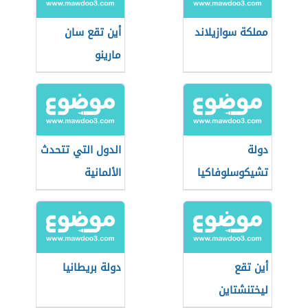
مملكة سوازيلاند
أين تقع سان
مارينو
دولة
الدول التي تتحدث
تشيكوسلوفاكيا
الألمانية
أين تقع
دولة بريطانيا
ليختنشتاين