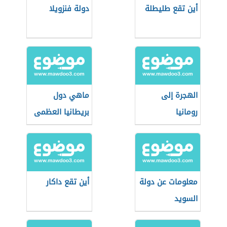
أين تقع طليطلة
دولة فنزويلا
الهجرة إلى
ماهي دول
رومانيا
بريطانيا العظمى
معلومات عن دولة
أين تقع داكار
السويد