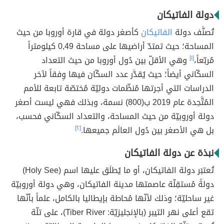
دولة الفاتيكان
تُصنَّف دولة
الفاتيكان
كأصغر دولة في قارة أوروبا من حيث
المساحة؛ حيث تمتدّ أراضيها على مساحة 0,49 كيلومتراً
مُربّعاً،
[١]
وهي الأقلّ بين دُول أوروبا من حيث التعداد
السكّاني أيضاً؛ حيث يُقدَّر عدد السكّان فيها وِفقاً لآخر
الدراسات التي أجرتها مُنظّمات دوليّة مُختصّة تابعة للأمم
المُتَّحِدة عام 2019 ب(800) نسمة، وبذلك فهي ليست أصغر
دولة أوروبيّة من حيث المساحة، والتعداد السكّاني فحسب،
بل هي الأصغر بين دُول العالَم جميعها.
[٢]
نبذة عن دولة الفاتيكان
تُعتبَر دولة الفاتيكان، أو ما يُطلَق عليها اسم (Holy See)
دولةً مُستقِلّة عاصمتها مدينة الفاتيكان، وهي دولة أوروبيّة
غير ساحليّة؛ وذلك لأنّها مُحاطة بإيطاليا بالكامل، علماً بأنّها
تقع أعلى نهر التيبر (بالإنجليزيّة: Tiber River)، على تلّة