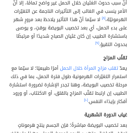
أنّ سبب حدوث الغثيان خلال الحمل غير واضح تمامًا، إلا أنّ
الأمر ينسب في الغالب إلى التأثيرات الناجمة عن التغيّرات
الهرمونيّة،
[٨]
لا سيّما أنّ هذا التأثير يلاحظ بعد مرورٍ شهر
على بدءِ الحمل، أي بعد تخصيب البويضة بوقتٍ، و يوصى
باستشارة الطبيب إن كان غثيان الصباح شديدًا أو مرتبطًا
بحدوث التقيؤ.
[٩]
تقلُب المزاج
يعدّ
تقلب مزاج المرأة خلال الحمل
أمرًا طبيعيًا؛ لا سيّما مع
استمرار التغيّرات الهرمونية طول فترة الحمل، بما في ذلك
مرحلة تخصيب البويضة، وهنا تجدر الإشارة لضرورة استشارة
الطبيب إن ارتبط تقلّب المزاج بالقلق، أو الاكتئاب، أو ورود
أفكار بإيذاء النفس.
[١٠]
غياب الدورة الشهرية
بعد تخصيب البويضة مباشرةً؛ فإن الجسم ينتج هرموناتٍ