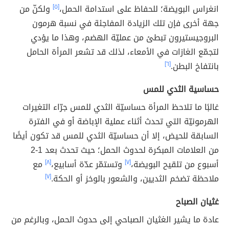
انغراس البويضة؛ للحفاظ على استدامة الحمل،
[٥]
ولكنّ من
جهة أخرى فإن تلك الزيادة المفاجئة في نسبة هرمون
البروجيستيرون تبطئ من عمليّة الهضم، وهذا ما يؤدي
لتجمّع الغازات في الأمعاء، لذلك قد تشعر المرأة الحامل
بانتفاخ البطن.
[٦]
حساسية الثدي للمس
غالبًا ما تلاحظ المرأة حساسيّة الثدي للمس جرّاء التغيرات
الهرمونيّة التي تحدث أثناء عملية الإباضة أو في الفترة
السابقة للحيض، إلا أن حساسيّة الثدي للمس قد تكون أيضًا
من العلامات المبكرة لحدوث الحمل؛ حيث تحدث بعد 1-2
أسبوع من تلقيح البويضة،
[٧]
وتستمّر عدّة أسابيع،
[٨]
مع
ملاحظة تضخم الثديين، والشعور بالوخز أو الحكة.
[٧]
غثيان الصباح
عادة ما يشير الغثيان الصباحي إلى حدوث الحمل، وبالرغم من