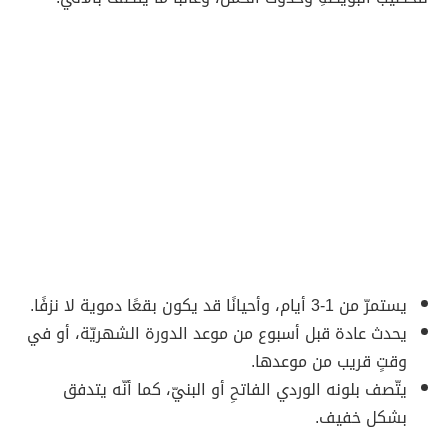
يستمرّ من 1-3 أيام، وأحيانًا قد يكون بقعًا دموية لا نزفًا.
يحدث عادة قبل أسبوع من موعد الدورة الشهريّة، أو في
وقتٍ قريب من موعدها.
يتّصف بلونه الوردي الفاتحِ أو البنيّ، كما أنّه يتدفق
بشكل خفيف.