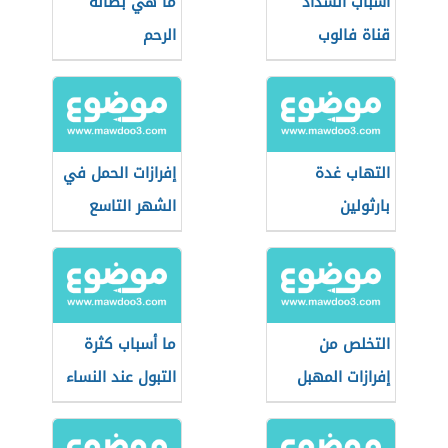
أسباب انسداد
ما هي بطانة
قناة فالوب
الرحم
التهاب غدة
إفرازات الحمل في
بارثولين
الشهر التاسع
التخلص من
ما أسباب كثرة
إفرازات المهبل
التبول عند النساء