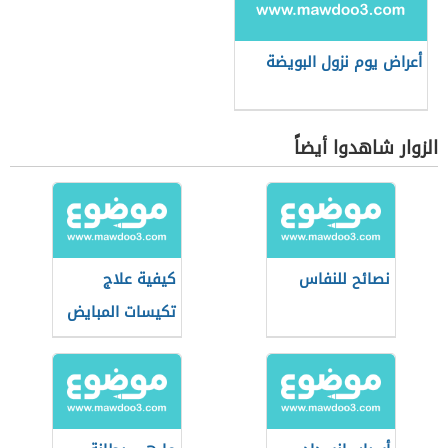
أعراض يوم نزول البويضة
الزوار شاهدوا أيضاً
نصائح للنفاس
كيفية علاج
تكيسات المبايض