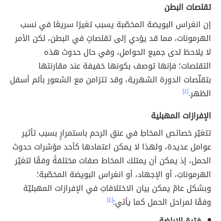
تقلصات البطن
إن انغراس البويضة المخصّبة يسبب تغيرًا سريعًا في نسب
الهرمونات، مما قد يؤدي إلى تقلصاتٍ في البطن، لكن الأمر
لا يلاحظ لدى جميع الحواملِ، وفي حال حدوث هذه
التقلصات؛ فإنها توصف بكونها خفيفة عند مقارنتها
بتقلّصات الدورة الشهرية، وقد تتزامن مع الشعور بألم أسفل
الظهر.
[٤]
الإفرازات المهبلية
تتغيّر خصائص المخاطِ في عنقِ الرحم باستمرارٍ بسبب تأثير
عوامل عديدة، ولهذا لا يمكن اعتمادها كأحد مؤشرات حدوث
الحمل، إذ يمكن أن يمتلك المخاط صفات مختلفةً وفقًا لتغيّر
الهرموناتِ، أو الإجهاد، أو انغراس البويضة المخصّبة؛
وبشكل عامّ يمكن بيان الاختلافاتِ في الإفرازات المهبليّة
وفقًا لمراحل الحمل كما يأتي:
[٤]
فترة الإباضة