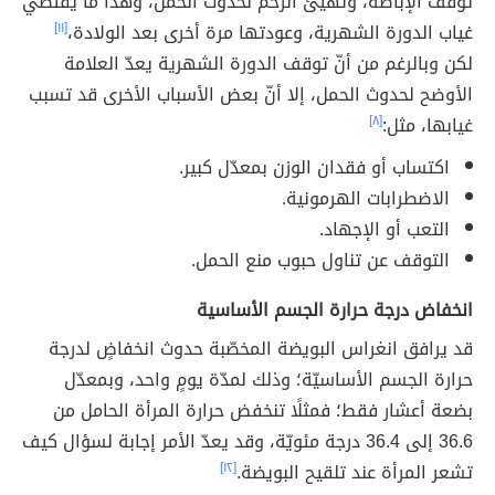
توقف الإباضة، وتهيئ الرحم لحدوث الحمل، وهذا ما يقتضي
غياب الدورة الشهرية، وعودتها مرة أخرى بعد الولادة،
[١١]
لكن وبالرغم من أنّ توقف الدورة الشهرية يعدّ العلامة
الأوضح لحدوث الحمل، إلا أنّ بعض الأسباب الأخرى قد تسبب
غيابها، مثل:
[٨]
اكتساب أو فقدان الوزن بمعدّل كبير.
الاضطرابات الهرمونية.
التعب أو الإجهاد.
التوقف عن تناول حبوب منع الحمل.
انخفاض درجة حرارة الجسم الأساسية
قد يرافق انغراس البويضة المخصّبة حدوث انخفاضٍ لدرجة
حرارة الجسم الأساسيّة؛ وذلك لمدّة يومٍ واحد، وبمعدّل
بضعة أعشار فقط؛ فمثلًا تنخفض حرارة المرأة الحامل من
36.6 إلى 36.4 درجة مئويّة، وقد يعدّ الأمر إجابة لسؤال كيف
تشعر المرأة عند تلقيح البويضة.
[١٢]