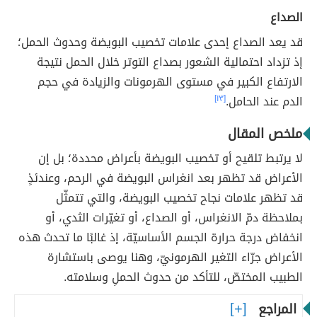
الصداع
قد يعد الصداع إحدى علامات تخصيب البويضة وحدوث الحمل؛
إذ تزداد احتمالية الشعور بصداع التوتر خلال الحمل نتيجة
الارتفاع الكبير في مستوى الهرمونات والزيادة في حجم
الدم عند الحامل.
[١٣]
ملخص المقال
لا يرتبط تلقيح أو تخصيب البويضة بأعراض محددة؛ بل إن
الأعراض قد تظهر بعد انغراس البويضة في الرحم، وعندئذٍ
قد تظهر علامات نجاح تخصيب البويضة، والتي تتمثّل
بملاحظة دمّ الانغراس، أو الصداع، أو تغيّرات الثدي، أو
انخفاض درجة حرارة الجسم الأساسيّة، إذ غالبًا ما تحدث هذه
الأعراض جرّاء التغير الهرمونيّ، وهنا يوصى باستشارة
الطبيب المختصّ، للتأكد من حدوث الحملِ وسلامته.
المراجع