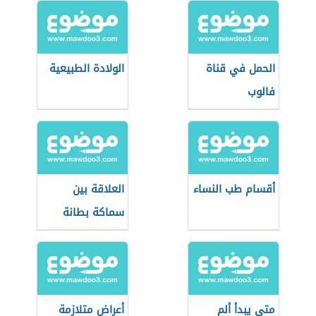
الحمل في قناة
الولادة الطبيعية
فالوب
أقسام طب النساء
العلاقة بين
سماكة بطانة
الرحم والحمل
متى يبدأ ألم
أعراض متلازمة