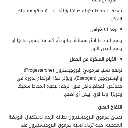
يوصف المخاط بكونهِ صافيًا وزلقًا، إذ يشبه قوامه بياض
البيض.
بعد الانغراس
يصبح المخاط أكثر سماكةً، ولزوجةً، كما قد يبقى صافيًا أو
يصبح أبيض اللونِ.
الأيام المبكرة من الحمل
ترتفع نسب هرمونيّ البروجيسترون (Progesterone)
والإستروجين (Estrogen)، ويؤثر هذا الارتفاع بدورهِ في
خصائص المخاطِ داخل عنق الرحم؛ ليصبح المخاط سميكًا
وغزيرًا، وذا لونٍ أبيض أو أصفر.
انتفاخ البطن
يهيئ هرمون البروجستيرون بطانة الرحم لاستقبال البويضة
المخصبة، حيث تزداد نسبة هرمون البروجيستيرون عند