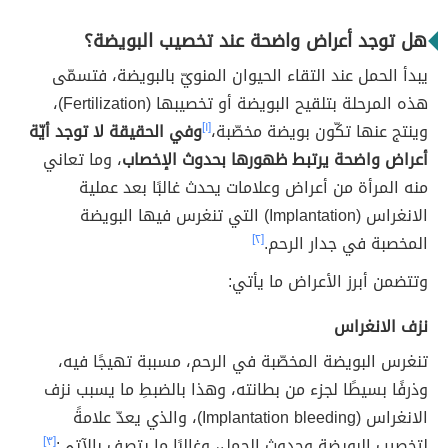
هل توجد أعراض واضحة عند تخصيب البويضة؟
يبدأ الحمل عند التقاء الحيوان المنويّ بالبويضة، فتسمّى
هذه المرحلة بتلقيح البويضة أو تخصيبها (Fertilization)،
وينتج عنها تكّون بويضة مخصّبة،
[١]
وفي الحقيقة لا توجد أيّة
أعراض واضحة يرتبط ظهورها بحدوث الإخصاب
، وما تعاني
منه المرأة من أعراض وعلامات يحدث غالبًا بعد عملية
الانغراس (Implantation) التي تنغرس فيها البويضة
المخصبة في جدار الرحم.
[٢]
وتتضمن أبرز الأعراض ما يأتي:
نزف الانغراس
تنغرس البويضة المخصّبة في الرحم، مسببة تهيجًا فيه،
وذرفًا بسيطًا لجزء من بطانته، وهذا بالضبطِ ما يسبب نزف
الانغراس (Implantation bleeding)، والذي يعدّ علامةً
لتخصيب البويضةِ وحدوث الحمل، وغالبًا ما يتصف بالآتي:
[٣]