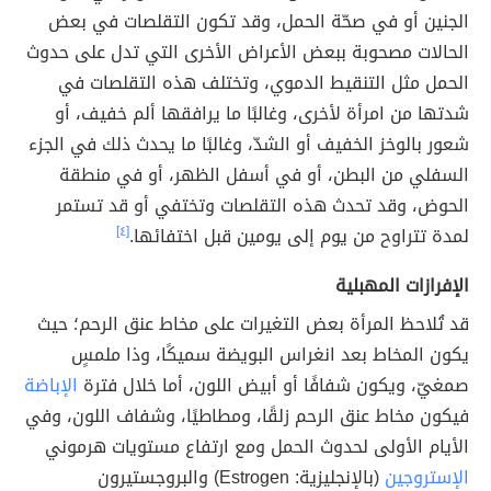
الجنين أو في صحّة الحمل، وقد تكون التقلصات في بعض
الحالات مصحوبة ببعض الأعراض الأخرى التي تدل على حدوث
الحمل مثل التنقيط الدموي، وتختلف هذه التقلصات في
شدتها من امرأة لأخرى، وغالبًا ما يرافقها ألم خفيف، أو
شعور بالوخز الخفيف أو الشدّ، وغالبًا ما يحدث ذلك في الجزء
السفلي من البطن، أو في أسفل الظهر، أو في منطقة
الحوض، وقد تحدث هذه التقلصات وتختفي أو قد تستمر
لمدة تتراوح من يوم إلى يومين قبل اختفائها.
[٤]
الإفرازات المهبلية
قد تُلاحظ المرأة بعض التغيرات على مخاط عنق الرحم؛ حيث
يكون المخاط بعد انغراس البويضة سميكًا، وذا ملمسٍ
صمغيّ، ويكون شفافًا أو أبيض اللون، أما خلال فترة
الإباضة
فيكون مخاط عنق الرحم زلقًا، ومطاطيًا، وشفاف اللون، وفي
الأيام الأولى لحدوث الحمل ومع ارتفاع مستويات هرموني
الإستروجين
(بالإنجليزية: Estrogen) والبروجستيرون