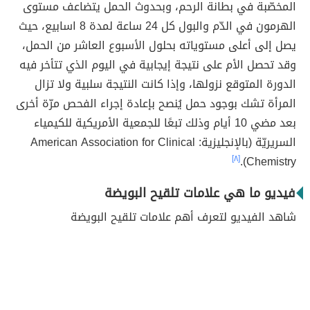
المخصّبة في بطانة الرحم، وبحدوث الحمل يتضاعف مستوى
الهرمون في الدّم والبول كل 24 ساعة لمدة 8 اسابيع، حيث
يصل إلى أعلى مستوياته بحلول الأسبوع العاشر من الحمل،
وقد تحصل الأم على نتيجة إيجابية في اليوم الذي تتأخر فيه
الدورة المتوقع نزولها، وإذا كانت النتيجة سلبية ولا تزال
المرأة تشك بوجود حمل يُنصح بإعادة إجراء الفحص مرّة أخرى
بعد مضي 10 أيام وذلك تبعًا للجمعية الأمريكية للكيمياء
السريريّة (بالإنجليزية: American Association for Clinical
[٨]
Chemistry).
فيديو ما هي علامات تلقيح البويضة
شاهد الفيديو لتعرف أهم علامات تلقيح البويضة