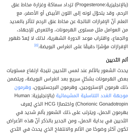
(بالإنجليزية:Progesterone) تزداد سماكة وغزارة مخاط عنق
الرحم، وقد يتحوّل لونه إلى اللون الأبيض أو الأصفر، مع
العلم أنّ الإفرازات الناتجة عن مخاط عنق الرحم تتأثر بالعديد
من العوامل مثل مستوى الهرمونات، والتعرض للإجهاد،
والجماع، واقتراب موعد الدورة الشهرية، لذلك لا يُعدّ ظهور
الإفرازات مؤشرًا دقيقًا على انغراس البويضة.
[٥]
ألم الثديين
يحدث الشعور بالألم عند لمس الثديين نتيجة ارتفاع مستويات
بعض الهرمونات بشكلٍ سريع بعد انغراس البويضة، ويتضمن
ذلك هرمون الإستروجين، وهرمون البرجستيرون،
وهرمون
موجهة الغدد التناسلية المشيمائية
(بالإنجليزية: Human
Chorionic Gonadotropin) واختصارًا HCG الذي يُعرف
بهرمون الحمل، ويترتب على ذلك الشعور بألم شديد في
الثديين في بداية الحمل، ومن الجدير بالذكر أنّ هذه الأعراض
تكون أكثر وضوحًا من الألم والانتفاخ الذي يحدث في الثدي