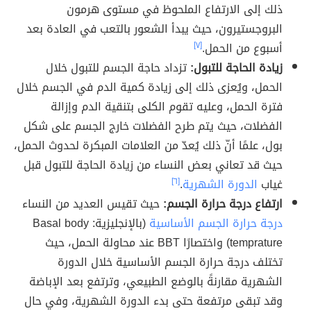
ذلك إلى الارتفاع الملحوظ في مستوى هرمون
البروجستيرون، حيث يبدأ الشعور بالتعب في العادة بعد
أسبوع من الحمل.
[٧]
زيادة الحاجة للتبول:
تزداد حاجة الجسم للتبول خلال
الحمل، ويُعزى ذلك إلى زيادة كمية الدم في الجسم خلال
فترة الحمل، وعليه تقوم الكلى بتنقية الدم وإزالة
الفضلات، حيث يتم طرح الفضلات خارج الجسم على شكل
بول، علمًا أنّ ذلك يُعدّ من العلامات المبكرة لحدوث الحمل،
حيث قد تعاني بعض النساء من زيادة الحاجة للتبول قبل
غياب
الدورة الشهرية
.
[٦]
ارتفاع درجة حرارة الجسم:
حيث تقيس العديد من النساء
درجة حرارة الجسم الأساسية
(بالإنجليزية: Basal body
temprature) واختصارًا BBT عند محاولة الحمل، حيث
تختلف درجة حرارة الجسم الأساسية خلال الدورة
الشهرية مقارنةً بالوضع الطبيعي، وترتفع بعد الإباضة
وقد تبقى مرتفعة حتى بدء الدورة الشهرية، وفي حال