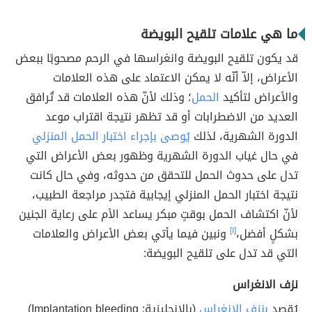
ما هي علامات تلقيح البويضة
قد يكون تلقيح البويضة وانغراسها في الرحم مصحوبًا ببعض
الأعراض، إلاّ أنّه لا يمكن الاعتماد على هذه العلامات
والأعراض لتأكيد
الحمل
؛ وذلك لأنّ هذه العلامات قد تُرافق
العديد من الاضطرابات أو قد تظهر نتيجة اقتراب موعد
الدورة الشهرية، لذلك
يُوصى بإجراء اختبار الحمل المنزلي
في حال غياب الدورة الشهرية وظهور بعض الأعراض التي
تدل على حدوث الحمل للتحقق من حدوثه، وفي حال كانت
نتيجة اختبار الحمل المنزلي إيجابية فتجدر مراجعة الطبيب،
لأنّ اكتشاف الحمل بوقتٍ مبكر يساعد الأم على رعاية الجنين
بشكلٍ أفضل،
[١]
ونبين فيما يأتي بعض الأعراض والعلامات
التي قد تدل على تلقيح البويضة:
نزف الانغراس
يُقصد
بنزف الانغراس
(بالإنجليزية: Implantation bleeding)