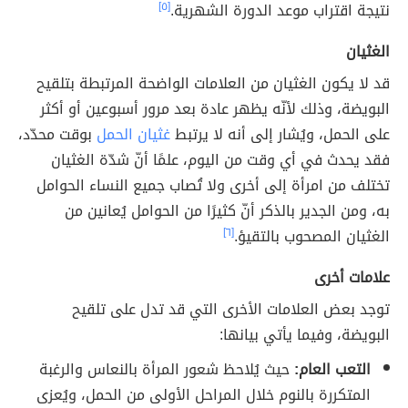
نتيجة اقتراب موعد الدورة الشهرية.
[٥]
الغثيان
قد لا يكون الغثيان من العلامات الواضحة المرتبطة بتلقيح
البويضة، وذلك لأنّه يظهر عادة بعد مرور أسبوعين أو أكثر
على الحمل، ويُشار إلى أنه لا يرتبط
غثيان الحمل
بوقت محدّد،
فقد يحدث في أي وقت من اليوم، علمًا أنّ شدّة الغثيان
تختلف من امرأة إلى أخرى ولا تُصاب جميع النساء الحوامل
به، ومن الجدير بالذكر أنّ كثيرًا من الحوامل يُعانين من
الغثيان المصحوب بالتقيؤ.
[٦]
علامات أخرى
توجد بعض العلامات الأخرى التي قد تدل على تلقيح
البويضة، وفيما يأتي بيانها:
التعب العام:
حيث يُلاحظ شعور المرأة بالنعاس والرغبة
المتكررة بالنوم خلال المراحل الأولى من الحمل، ويُعزى