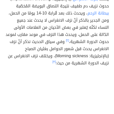
حدوث نزيف دم طفيف نتيجة التصاق البويضة المُخصّبة
ببطانة الرحم
، ويحدث ذلك بعد قُرابة 10-14 يومًا من الحمل،
ومن الجدير بالذكر أنّ نزف الانغراس لا يحدث عند جميع
النساء لكنّه يُعتبر في بعض الأحيان من العلامات الأولى
الدّالة على الحمل، ويحدث هذا النزف في موعد مقارب لموعد
حدوث الدورة الشهرية،
[٢]
وفي سياق الحديث نذكر أنّ نزف
الانغراس يحدث قبل شعور الحوامل بغثيان الصباح
(بالإنجليزية: Morning sickness)، ويختلف نزف الانغراس عن
نزيف الدورة الشهرية من حيث:
[٣]