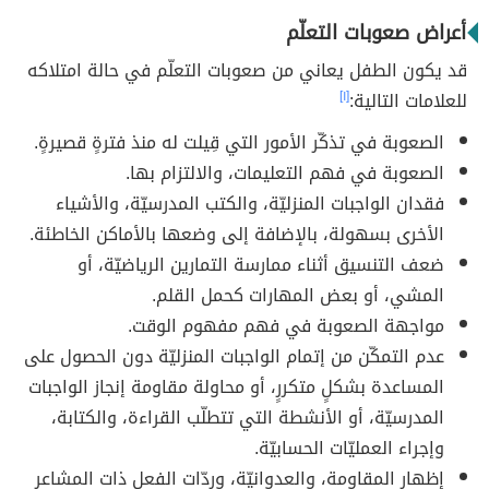
أعراض صعوبات التعلّم
قد يكون الطفل يعاني من صعوبات التعلّم في حالة امتلاكه
للعلامات التالية:
[١]
الصعوبة في تذكّر الأمور التي قِيلت له منذ فترةٍ قصيرةٍ.
الصعوبة في فهم التعليمات، والالتزام بها.
فقدان الواجبات المنزليّة، والكتب المدرسيّة، والأشياء
الأخرى بسهولة، بالإضافة إلى وضعها بالأماكن الخاطئة.
ضعف التنسيق أثناء ممارسة التمارين الرياضيّة، أو
المشي، أو بعض المهارات كحمل القلم.
مواجهة الصعوبة في فهم مفهوم الوقت.
عدم التمكّن من إتمام الواجبات المنزليّة دون الحصول على
المساعدة بشكلٍ متكررٍ، أو محاولة مقاومة إنجاز الواجبات
المدرسيّة، أو الأنشطة التي تتطلّب القراءة، والكتابة،
وإجراء العمليّات الحسابيّة.
إظهار المقاومة، والعدوانيّة، وردّات الفعل ذات المشاعر