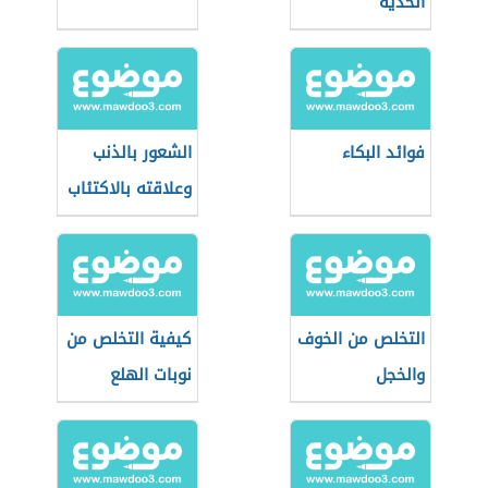
الحدية
فوائد البكاء
الشعور بالذنب
وعلاقته بالاكتئاب
التخلص من الخوف
كيفية التخلص من
والخجل
نوبات الهلع