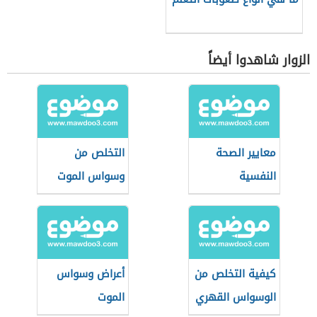
الزوار شاهدوا أيضاً
معايير الصحة
التخلص من
النفسية
وسواس الموت
كيفية التخلص من
أعراض وسواس
الوسواس القهري
الموت