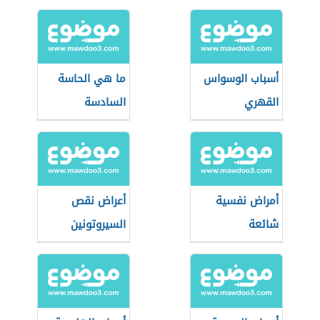
أسباب الوسواس
ما هي الحاسة
القهري
السادسة
أمراض نفسية
أعراض نقص
شائعة
السيروتونين