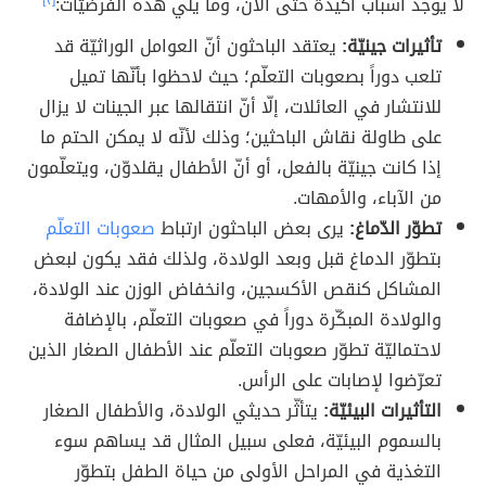
لا يوجد أسباب أكيدة حتّى الآن، وما يلي هذه الفرضيّات:
[٢]
تأثيرات جينيّة:
يعتقد الباحثون أنّ العوامل الوراثيّة قد
تلعب دوراً بصعوبات التعلّم؛ حيث لاحظوا بأنّها تميل
للانتشار في العائلات، إلّا أنّ انتقالها عبر الجينات لا يزال
على طاولة نقاش الباحثين؛ وذلك لأنّه لا يمكن الحتم ما
إذا كانت جينيّة بالفعل، أو أنّ الأطفال يقلدوّن، ويتعلّمون
من الآباء، والأمهات.
تطوّر الدّماغ:
يرى بعض الباحثون ارتباط
صعوبات التعلّم
بتطوّر الدماغ قبل وبعد الولادة، ولذلك فقد يكون لبعض
المشاكل كنقص الأكسجين، وانخفاض الوزن عند الولادة،
والولادة المبكّرة دوراً في صعوبات التعلّم، بالإضافة
لاحتماليّة تطوّر صعوبات التعلّم عند الأطفال الصغار الذين
تعرّضوا لإصابات على الرأس.
التأثيرات البيئيّة:
يتأثّر حديثي الولادة، والأطفال الصغار
بالسموم البيئيّة، فعلى سبيل المثال قد يساهم سوء
التغذية في المراحل الأولى من حياة الطفل بتطوّر