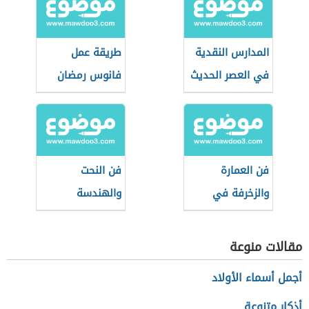
المدارس النقدية
طريقة عمل
في العصر الحديث
فانوس رمضان
بالزجاج البلاستيك
فن العمارة
فن النحت
والزخرفة في
والهندسة
العصر العباسي
والعمارة في
الأول وأبرز
العصر الحديث
مقالات منوعة
معالمها
أجمل أسماء الأولاد
أذكار متنوعة