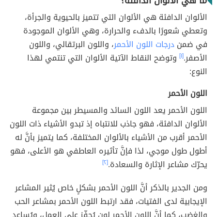
ما هي الألوان الدافئة؟
الألوان الدافئة هي الألوان التي تتميز بالحيوية والجرأة،
وتعطي شعورًا بالدفء والحرارة، وهي الألوان الموجودة
في ضمن
درجات اللون الأحمر
، واللون البرتقالي، واللون
الأصفر.
[١]
وتوضح النقاط الآتية الألوان التي تنتمي لهذا
النوع:
اللون الأحمر
اللون الأحمر يعد اللون السائد والمسيطر بين مجموعة
الألوان الدافئة، فهو جاذب للانتباه إذ تبدو الأشياء ذات اللون
الأحمر أقرب من الأشياء بالألوان المختلفة، كما يتميز بأنَّ له
أطول طول موجي، لذا فإنَّ تأثيره العاطفي هو الأعلى، فهو
يحرّك مشاعر الإثارة والسعادة.
[٢]
ومن الجدير بالذكر أنَّ اللون الأحمر بشكلٍ خاص يُثير المشاعر
الإيجابية لدى الفتيات، فقد ارتبط اللون الأحمر بمشاعر الحب
والغضب، كما أنَّ اللون الأحمر لون يُحفّز على العمل، ويُساعد