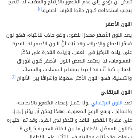
يُمكن أن يؤدي إلى عدم الشعور بالارتياح والغضب، لذا يُنصح
بتجنب استخدامه كلون حائط للغرف الصفية.
[٢]
اللون الأصفر
يعد اللون الأصفر مصدرًا للضوء، وهو جاذب للانتباه، فهو لون
مُحفّز للدماغ والإدراك، وقد ثَبُتَ أنَّ اللون الأصفر له القدرة
على زيادة التركيز في العمل، وزيادة القدرة على تذكّر
المعلومات، لذا يعتمد البعض اللون الأصفر كلون لأوراق
الدفاتر، كما أنَّه قد ارتبط بمشاعر السعادة، والمتعة،
والتسلية، فهو اللون الأكثر سطوعًا وإشراقًا بين الألوان.
[٢]
اللون البرتقالي
يُعد
اللون البرتقالي
لونًا يتميز بإعطاء الشعور بالإيجابية،
والتفاؤل، ورفع الروح المعنوية، وهذا يُمكن أن يؤثر إيجابًا
على مهارة التفكير الناقد والتذكر لدى الفرد، وقد تم اختياره
كاللون المفضّل للأطفال ما بين الفئة العمرية 5 إلى 8
سنوات، وقد ثَبُتت فعاليته في التأثير على الأطفال