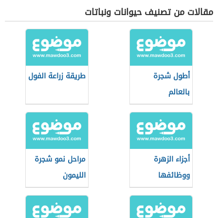
مقالات من تصنيف حيوانات ونباتات
أطول شجرة
طريقة زراعة الفول
بالعالم
أجزاء الزهرة
مراحل نمو شجرة
ووظائفها
الليمون