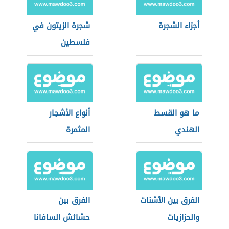
أجزاء الشجرة
شجرة الزيتون في
فلسطين
ما هو القسط
أنواع الأشجار
الهندي
المثمرة
الفرق بين الأشنات
الفرق بين
والحزازيات
حشائش السافانا