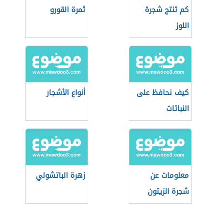
كم تنتج شجرة
ثمرة القورو
اللوز
كيف نحافظ على
أنواع الأشجار
النباتات
معلومات عن
زهرة الباتشولي
شجرة الزيتون
للأطفال