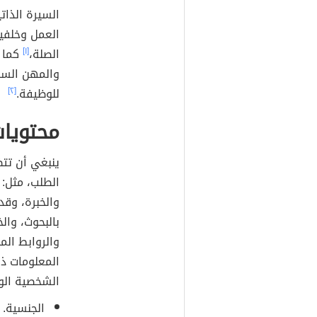
السيرة الذا
العمل وخلفيت
الصلة،
[١]
كما ت
والمهن الساب
للوظيفة.
[٢]
محتويات
ینبغي أن ت
الطلب، مثل: 
والخبرة، وق
بالبحوث، وال
والروابط الم
المعلومات ذا
الشخصية الوا
الجنسية.