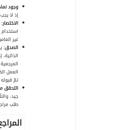
وجود نماذ
إذ لا يجب
الاختصار:
ا
استخدام ا
غير العام
الصدق:
يج
الذاتية، 
المرجعية 
العمل الف
تمّ قبوله 
التحقق من
جيد، والت
طلب مراجع
المراجع