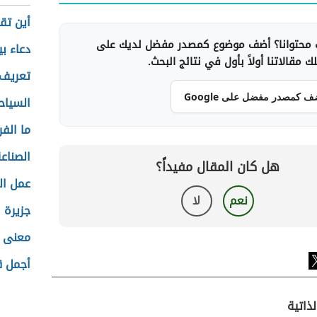
أين تق
محتوانا؟ أضف موضوع كمصدر مفضل لديك على
دعاء ب
 مقالاتنا أولاً بأول في نتائج البحث.
تعريف 
ف كمصدر مفضل على Google
السياح
ما الف
الصناع
هل كان المقال مفيداً؟
عمل ال
نعم
لا
جزيرة 
معنى 
أجمل ق
ذاتية