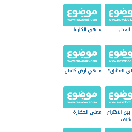
العدل
ما هي الكارما
نى العشق؟
ما هي أرض كنعان
بين الاختراع
معنى الحضارة
تشاف