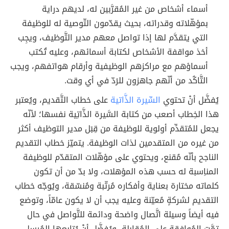
أسماء أشخاص من غير المُقرَّبين له، لديهم دراية
بمؤهّلاته وقدراته، بحيث يقدّمون التّوصية له للوظيفة
التي يتقدَّم لها إذا تواصل معهم مدير التَّوظيف، ويجِب
أخذ مواقفة الأشخاص لكتابة أسمائهم، وعليه تُكتب
أسماؤهم مع مراكزهم الوظيفية وأرقام هواتفهم، ويجب
التَّاكُد من أنّهم جاهزون للرَدّ في أي وقت.
يُفضَّل أنْ تحتوي
السِّيرة الذَّاتية
على خطاب التَّقديم، ويُعتبر
هذا الخِطاب أصعب من كتابة السَّيرة الذَّاتِية نفسها؛ لأنّه
يجعل للمُتقدِّم أولوية للوظيفة من قِبَل مدير التوظيف أكثر
من غيره من المتقدمين لذات الوظيفة. يتميّز خطاب التقديم
الناجح بأنّه مُقنع، ويحتوي على مؤهّلات المتقدّم للوظيفة
المناِسبة له حسب هذه المؤهلات، ولا بدّ من أن تكون
كلماته مختارة بعناية وأفكاره مُرتّبة ومُنسّقة، ويُوجّه خطاب
التقديم لشركةٍ مُعيّنة وعليه يجب أن لا يكون عامّاً، وتوضع
فيه أيضاً وسيلة اتَّصال واضحة ودائمة للتَّواصل في حال
تمَّت المُوافقة على المُقابلة، ويُفضَّل أنْ يُتابعها المُرسِل