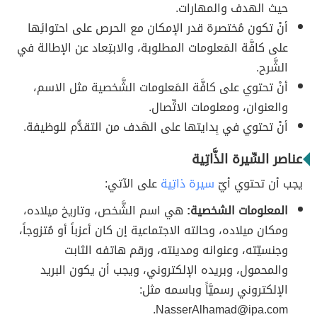
حيث الهدف والمهارات.
أنْ تكون مُختصرة قدر الإمكان مع الحرص على احتوائِها
على كافَّة المَعلومات المطلوبة، والابتِعاد عن الإطالة في
الشَّرح.
أنْ تحتوي على كافَّة المَعلومات الشَّخصية مثل الاسم،
والعنوان، ومعلومات الاتِّصال.
أنْ تحتوي في بِدايتها على الهَدف من التقدُّم للوظيفة.
عناصر السِّيرة الذَّاتِية
يجب أن تحتوي أيّ
سيرة ذاتِية
على الآتي:
المعلومات الشخصية:
هي اسم الشَّخص، وتاريخ ميلاده،
ومكان ميلاده، وحالته الاجتماعية إن كان أعزباً أو مُتزوجاً،
وجنسيّته، وعنوانه ومدينته، ورقم هاتفه الثابت
والمحمول، وبريده الإلكتروني، ويجب أن يكون البريد
الإلكتروني رسميَّاً وباسمه مثل:
.
NasserAlhamad@ipa.com