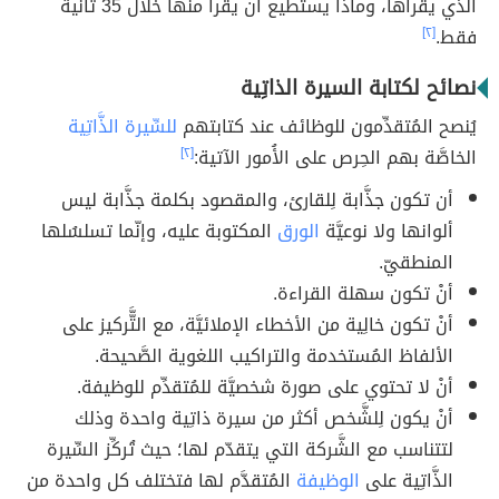
الذي يقرأها، وماذا يستطيع أن يقرأ منها خلال 35 ثانية
فقط.
[٢]
نصائح لكتابة السيرة الذاتِية
يُنصح المُتقدِّمون للوظائف عند كتابتهم
للسِّيرة الذَّاتِية
الخاصَّة بهم الحِرص على الأُمور الآتية:
[٢]
أن تكون جذَّابة لِلقارئ، والمقصود بكلمة جذَّابة ليس
ألوانها ولا نوعيَّة
الورق
المكتوبة عليه، وإنّما تسلسُلها
المنطقيّ.
أنْ تكون سهلة القراءة.
أنْ تكون خالِية من الأخطاء الإملائيَّة، مع التَّّركيز على
الألفاظ المُستخدمة والتراكيب اللغوية الصَّحيحة.
أنْ لا تحتوي على صورة شخصيَّة للمُتقدِّم للوظيفة.
أنْ يكون لِلشَّخص أكثر من سيرة ذاتِية واحدة وذلك
لتتناسب مع الشَّركة التي يتقدّم لها؛ حيث تُركِّز السِّيرة
الذَّاتِية على
الوظيفة
المُتقدَّم لها فتختلف كل واحدة من