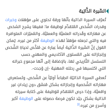
السِّيرة الذَّاتِية
تُعرّف السيرة الذاتية بأنّها ورقة تحتوي على مؤهلات
وخبرات
وقدرات الشَّخص المُتقدِّم لوظيفة ما؛ ففيها يشرح الشخص
عن مَهاراته وقُدراته العلميَّة والعمليَّة، والمُميّزات المتوافرة
فيه والتي تجعله مؤهلاً لهذه
الوظيفة
أكثر من غيره. يُمكن
القول إنَّ السِّيرة الذَّاتِية أيضاً عِبارة عن مُلخَّص لحياةِ الشَّخص
وإنجازاته على المُستوى الأكاديمي والمهني حسب
التسلسل التَّاريخي لها، بالإضافة إلى أنّها مجموع خبراته
التي اكتسبها في رحلته المهنية -إن وُجدت-.
تُعطي السيرة الذاتيّة انطِباعاً أوليّاً عن الشَّخص، وتَستعرض
مَهاراته الشَّخصية وإنجازاته بشكل مُنسَّق دون زياداتٍ غير
واقعيَّة، وإذا حرص المُتقدّم للوَظيفة على كتابة سيرته
الذاتية بشكلٍ جيّد تكون فرصة حصوله على
الوظيفة
أكبر
وأسرع من غيره.
[١]