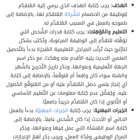
الهدَف:
يجِب كِتابة الهدَف الذي يرمي إليه المُتقدّم
لِلوظيفة من الانضمام
للشَّركة
المُتقدّم لها، بالإضافة إلى
طموحه بالعمل في المنصِب المُتقدِّم له.
التعليم والمُؤهِلات​​:
يجب كتابة قدرات الشَّخص التي
تؤهِّله للتقدُّم إلى الوظيفة المرغوبة، وتُكتَب بشكل
تنازُليّ حيث تُرتَّب المراحِل التعليمية المُنجزة بدءاً بالتّحصيل
العلمي الحديث يليه الأقدم منه وهكذا، مع ذكر اسم
الجِهة التَّعليمية وعنوانها، وذكر تاريخ التَّخريج بالشَّهر
والسّنة سواء كان واقِعاً أم مُتوقّعاً، بالإضافة إلى كتابة
أي إنجاز عِلمي حصل المُتقدِّم عليه أو من المُتوقَّع الحُصول
عليه، ويُفضَّل عدم كِتابة معلومات عن التَّعليم الأساسي
أو الثَّانوي إذا كان المُتقدِّم خريجاً جامِعيَّا.
الخِبرات المِهنية​:
يَجِب كِتابة
الخِبرات المِهنيَّة
بدءاً بالعمل
الحالي أو الأحدث إذا كان الشَّخص عامِلاً، بالإضافة إلى
كتابة اسم المُنشأة التي عمل فيها وعنوانها، وذِكر
المركز الوظيفي ومًدَّة العمل، ويجِب ذِكر أهمّ الإنجازات