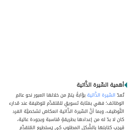
أهمية السِّيرة الذَّاتية
تُعدّ
السِّيرة الذَّاتية
بوَّابةً يتمّ من خلالها العبور نحو عالمِ
الوظائف؛ فهي بمَثابة تَسويقٍ للمُتقدِّم للوظيفة عند مُدارء
التَّوظيف، وبما أنَّ السِّيرة الذَّاتية انعكاسٌ لشخصيَّة الفرد
كان لا بدّ له من إعدادها بطريقةٍ مُناسبة وبجودة عالية،
فَيجب كتابتها بالشَّكل المطلوب كي يَستطيع المُتقدِّم