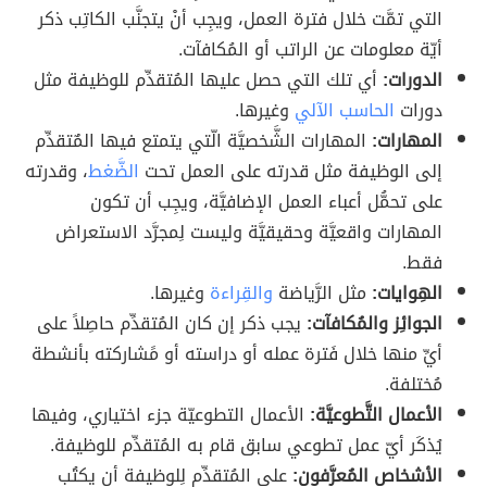
التي تمَّت خلال فترة العمل، ويجِب أنْ يتجنَّب الكاتِب ذكر
أيّة معلومات عن الراتب أو المُكافآت.
الدورات:
أي تلك التي حصل عليها المُتقدِّم للوظيفة مثل
دورات
الحاسب الآلي
وغيرها.
المهارات:
المهارات الشَّخصيَّة الّتي يتمتع فيها المٌتقدِّم
إلى الوظيفة مثل قدرته على العمل تحت
الضَّغط
، وقدرته
على تحمُّل أعباء العمل الإضافيَّة، ويجِب أن تكون
المهارات واقعيَّة وحقيقيَّة وليست لِمجرَّد الاستعراض
فقط.
الهِوايات:
مثل الرَّياضة
والقِراءة
وغيرها.
الجوائِز والمُكافآت:
يجب ذكر إن كان المُتقدِّم حاصِلاً على
أيِّ منها خلال فَترة عمله أو دراسته أو مًشاركته بأنشطة
مُختلفة.
الأعمال التَّطوعيَّة:
الأعمال التطوعيّة جزء اختياري، وفيها
يُذكَر أيّ عمل تطوعي سابق قام به المُتقدِّم للوظيفة.
الأشخاص المُعرَّفون:
على المُتقدِّم لِلوظيفة أن يكتُب