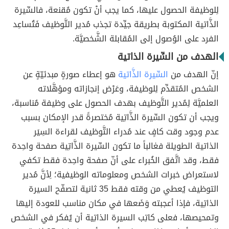
لِلوظيفة الحصول عليها، كما يجب أنْ تكون مُقنعة، فالسِّيرة
الذَّاتية المكتوبة بطريقة جيِّدة تجذب مُدير التَّوظيف فَتُساعِد
الفرد على الوُصول إلى المُقابلة الشَّخصيَّة.
الهدف من السِّيرة الذاتية
إنّ الهدف من
السِّيرة الذَّاتية
هو إعطاء صورةٍ مبدئيّةٍ عن
الشخص المُتقدِّم لِلوظيفة، وعَرْض إنجازاته ومؤهَّلاته
العلميَّة لِمُدير التَّوظيف بهدف الحصول على وظيفة مُناسبة،
ويجب أن تكون السِّيرة الذَّاتِية مُختصرةً قدر الإمكان بسبب
عدم وجود وقت كافٍ عند مُدراء التَّوظيف لقراءة السِيَر
الذاتية الطويلة فغالباً ما تكون السِّيرة الذَّاتِية صفحة واحِدة
فقط، وقد اتَّفق الخُبراء على أنّ صفحة واحِدة فقط تكفي
لاستعراض خبرات الشخص ومعلوماته الوظيفية؛ لِأنَّ مُدير
التوظيف يُعطي من وقته فقط 35 ثانية لتصفّح السيرة
الذاتِية، فإذا أعجبته وَضَعها في مكان مناسب للعودة إليها
وتمحيصها، فعلى كاتِب السيرة الذاتِية أن يُفكر في الشخص