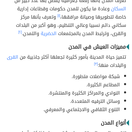
تعرف المدن بأنها رقعة جغرافية يقطن بها عدد كبير من
السكان
وعادة ما يكون للمدن حكومات وقطاعات إدارية
خاصة لتطويرها وصيانة مرافقها،
[١]
وتعرف بأنها مركز
سكاني دائم نسبيا وعالي التنظيم، وهو أكبر من البلدات
والقرى، وترتبط المدن بالمجتمعات
الحضرية
والتمدن.
[٢]
مميزات العيش في المدن
تتميز حياة المدينة بأمور كثيرة تجعلها أكثر جاذبية من
القرى
والبلدات منها:
[٣]
شبكة مواصلات متطورة.
المطاعم الكثيرة.
النوادي والمراكز الكثيرة والمنتشرة.
وسائل الترفيه المتعددة.
التنوع الثقافي والاجتماعي والمعرفي.
أنواع المدن