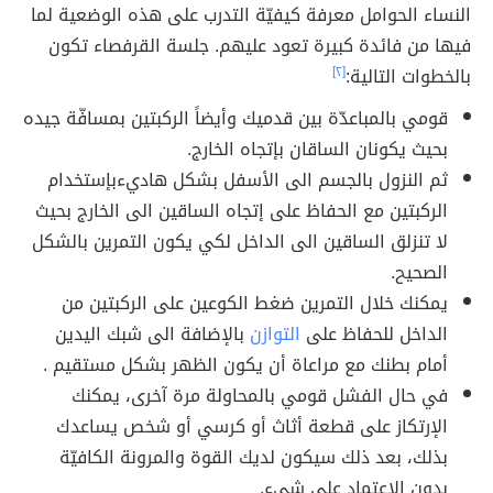
النساء الحوامل معرفة كيفيّة التدرب على هذه الوضعية لما
فيها من فائدة كبيرة تعود عليهم. جلسة القرفصاء تكون
بالخطوات التالية:
[٢]
قومي بالمباعدّة بين قدميك وأيضاً الركبتين بمسافّة جيده
بحيث يكونان الساقان بإتجاه الخارج.
ثم النزول بالجسم الى الأسفل بشكل هاديءبإستخدام
الركبتين مع الحفاظ على إتجاه الساقين الى الخارج بحيث
لا تنزلق الساقين الى الداخل لكي يكون التمرين بالشكل
الصحيح.
يمكنك خلال التمرين ضغط الكوعين على الركبتين من
الداخل للحفاظ على
التوازن
بالإضافة الى شبك اليدين
أمام بطنك مع مراعاة أن يكون الظهر بشكل مستقيم .
في حال الفشل قومي بالمحاولة مرة آخرى، يمكنك
الإرتكاز على قطعة أثاث أو كرسي أو شخص يساعدك
بذلك، بعد ذلك سيكون لديك القوة والمرونة الكافيّة
بدون الإعتماد على شيء.