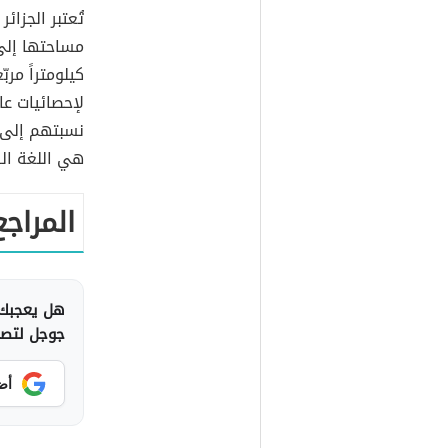
تُعتبر الجزائ
كيلومتراً مربّعا
لإحصائيات عام 019
هي اللغة الر
المراجع
هل يعجبك 
جوجل لتصلك
أض