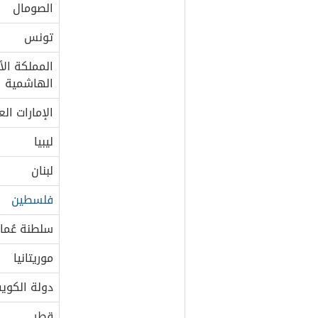
الصومال
تونس
المملكة الأ
الهاشمية
الإمارات ال
ليبيا
لبنان
فلسطين
سلطنة عُما
موريتانيا
دولة الكوي
قطر