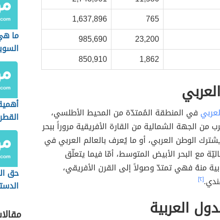
1,637,896
765
ما هي
985,690
23,200
السو
850,910
1,862
لعربي
أهمية 
لعربي
في المنطقة المُمتدّة من المحيط الأطلسي،
القطر
ُرب من الجهة الشمالية من القارة الأفريقية مروراً ببحر
شترك الوطن العربي، أو ما يُعرف بالعالم العربي في
يّة مع البحر الأبيض المتوسط، أمّا فيما يتعلّق
بية منهُ فهي تمتدّ وصولاً إلى القرن الأفريقي،
حق ال
ندي.
[٢]
الدستو
دول العربية
مقالا