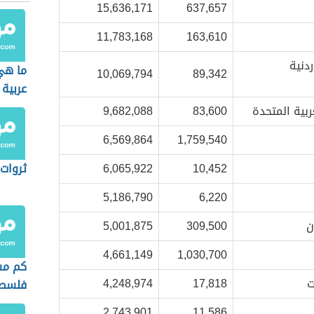
15,636,171
637,657
11,783,168
163,610
ردنية
ما هي
10,069,794
89,342
عربية
عربية المتحدة
83,600
9,682,088
6,569,864
1,759,540
10,452
6,065,922
ثروات
5,186,790
6,220
ن
309,500
5,001,875
4,661,149
1,030,700
كم مس
ت
17,818
4,248,974
فلسط
2,743,901
11,586