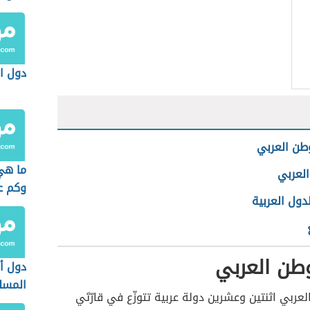
دول ال
طن العربي
ما هي
العربي
وكم ع
دول العربية
طن العربي
دول أف
المسل
لعربي اثنتين وعشرين دولة عربية تتوزّع في قارّتَي