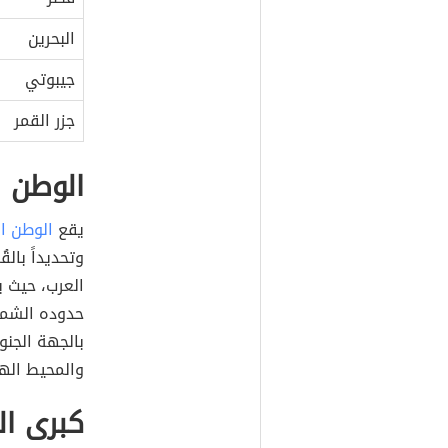
البحرين
جيبوتي
جزر القمر
الوطن ا
يقع
الوطن ا
وتحديداً بالق
العرب، حيث ي
حدوده الشمال
بالجهة الجنو
والمحيط اله
كبرى ال