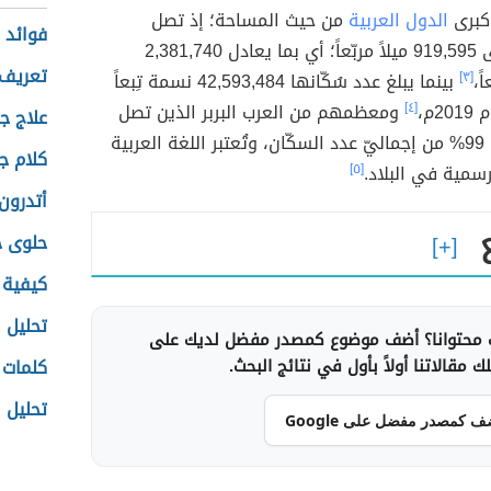
ر كبرى
الدول العربية
من حيث المساحة؛ إذ تصل
فوائد ا
مساحتها إلى 919,595 ميلاً مربّعاً؛ أي بما يعادل 2,381,740
تعريف
ً،
[٣]
بينما يبلغ عدد سُكّانها 42,593,484 نسمة تِبعاً
2م،
[٤]
ومعظمهم من العرب البربر الذين تصل
علاج ج
نسبتهم إلى 99% من إجماليّ عدد السكّان، وتُعتبر اللغة العربية
كلام ج
سمية في البلاد.
[٥]
أتدرون
حلوى ج
كيفية 
تحليل ا
محتوانا؟ أضف موضوع كمصدر مفضل لديك على
 مقالاتنا أولاً بأول في نتائج البحث.
كلمات 
تحليل ا
ف كمصدر مفضل على Google