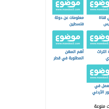
 قناة
معلومات عن دولة
يس
فلسطين
التراث
أهم المهن
ي
المطلوبة في قطر
عمل في
ر الأردني
ت منوعة