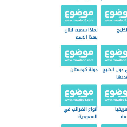
خليج
لماذا سميت لبنان
بهذا الاسم
 دول الخليج
دولة كردستان
ددها
ريقيا
أنواع الضرائب في
مة
السعودية