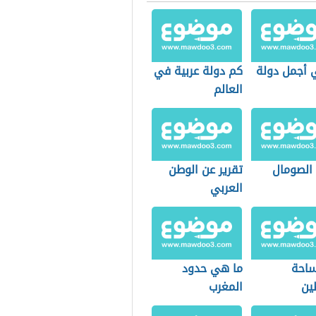
 أجمل دولة
كم دولة عربية في
العالم
 الصومال
تقرير عن الوطن
العربي
احة
ما هي حدود
ين
المغرب