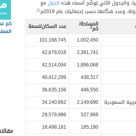
يا، والجدول الآتي يُوضّح أسماء هذه
الدول
مع
ة، وعدد سُكّانها حسب إحصائيات عام 2019م:
[١]
كم عد
المساحة/
عدد السكان/نسمة
كم
2
المملك
السعو
101,168,745
1,002,450
42,679,018
2,381,741
42,514,094
1,886,068
40,412,299
438,317
36,635,156
446,550
عربية السعودية
2,149,690
34,140,662
29,579,986
527,968
18,499,181
185,180
مقالا