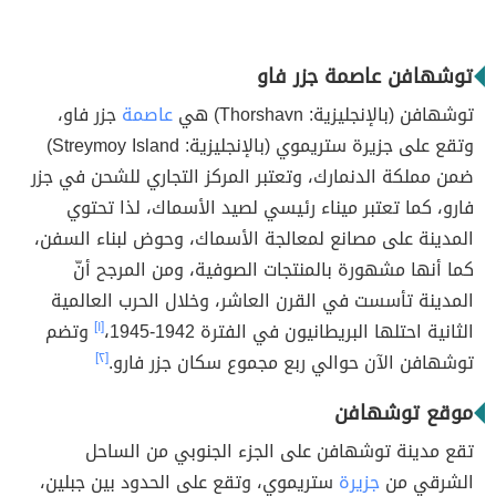
توشهافن عاصمة جزر فاو
توشهافن (بالإنجليزية: Thorshavn) هي
عاصمة
جزر فاو،
وتقع على جزيرة ستريموي (بالإنجليزية: Streymoy Island)
ضمن مملكة الدنمارك، وتعتبر المركز التجاري للشحن في جزر
فارو، كما تعتبر ميناء رئيسي لصيد الأسماك، لذا تحتوي
المدينة على مصانع لمعالجة الأسماك، وحوض لبناء السفن،
كما أنها مشهورة بالمنتجات الصوفية، ومن المرجح أنّ
المدينة تأسست في القرن العاشر، وخلال الحرب العالمية
الثانية احتلها البريطانيون في الفترة 1942-1945،
[١]
وتضم
توشهافن الآن حوالي ربع مجموع سكان جزر فارو.
[٢]
موقع توشهافن
تقع مدينة توشهافن على الجزء الجنوبي من الساحل
الشرقي من
جزيرة
ستريموي، وتقع على الحدود بين جبلين،