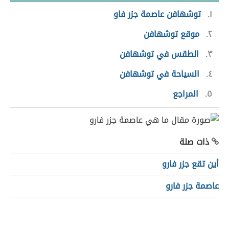
١
توشهافن عاصمة جزر فاو
٢
موقع توشهافن
٣
الطقس في توشهافن
٤
السياحة في توشهافن
٥
المراجع
ذات صلة
أين تقع جزر فارو
عاصمة جزر فارو