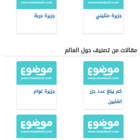
جزيرة متليني
جزيرة جربة
مقالات من تصنيف حول العالم
كم يبلغ عدد جزر
جزيرة غوام
الفلبين