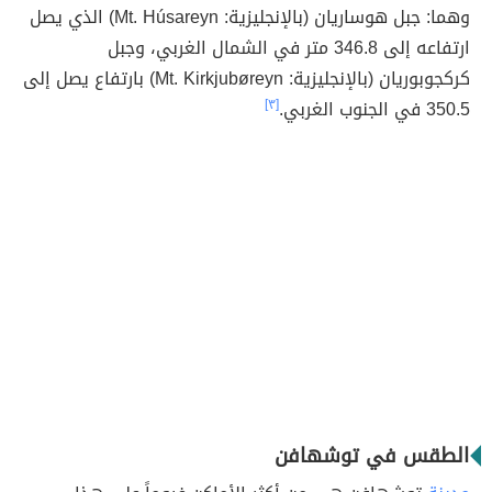
وهما: جبل هوساريان (بالإنجليزية: Mt. Húsareyn) الذي يصل
ارتفاعه إلى 346.8 متر في الشمال الغربي، وجبل
كركجوبوريان (بالإنجليزية: Mt. Kirkjubøreyn) بارتفاع يصل إلى
350.5 في الجنوب الغربي.
[٣]
الطقس في توشهافن