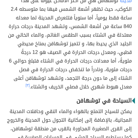
مدينة
توشهافن هي من أكثر الأماكن غيوماً على هذا
الكوكب، حيث تظهر أشعة الشمس فيها بما متوسطه 2.4
ساعة فقط يومياً، أما سنوياً فتتعرض المدينة لما معدله
840 ساعة من أشعة الشمس، وتشهد المدينة درجات حرارة
معتدلة في الشتاء بسبب الطقس الغائم، والماء الخالي من
الجليد الذي يحيط بها، و تتميز توشهافن بمناخ محيطي
قطبي، ومعدل درجات الحرارة في الصيف هو 12 درجةً
مئويةً، أما معدلات درجات الحرارة في الشتاء فتبلغ حوالي 6
درجات مئوية، ونادراً ما تنخفض درجات الحرارة في فصل
الشتاء إلى ما دون درجة التجمد، وتشهد توشهافن أعلى
معدل هبوط شهري خلال فصلي الخريف والشتاء.
[٣]
السياحة في توشهافن
يمكن للسياح التمتع بالهواء والماء النقي وحافلات المدينة
المجانية، بالإضافة إلى إمكانية التجول حول المدينة والخروج
إلى القرى الصغيرة المجاورة بالقرب من منطقة توشهافن،
كما يستطيع السياح المشي في المسارات الصغيرة في