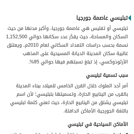
تبليسي عاصمة جورجيا
تبليسي أو تفليس هي عاصمة جورجيا، وأكبر مدنها من حيث
السكان والمساحة، حيث يقدَّر عدد سكانها حوالي 1,152,500
نسمة بحسب دراسات التعداد السكاني لعام 2010م، ويعتنق
غالبية سكان المدينة الديانة المسيحية على المذهب
الأرثوذوكسي، إذ تبلغ نسبتهم فيها حوالي 95%.
سبب تسمية تبليسي
أمر أحد الملوك خلال القرن الخامس للميلاد ببناء المدينة
بالقرب من الينابيع الحارة، وتسميتها بتبليسي؛ لأن اسم
تبليسي يشتق من الينابيع الحارة، حيث تعني كلمة تبليسي
باللغة الجورجية الأماكن الدافئة.
الأماكن السياحية في تبليسي