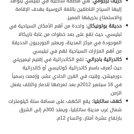
خريف برجومي:
هي منطقة ساحلية في تبليسي يتوافد
إليها السياح الناطقين باللغة الروسية بهدف الإقامة
والاستمتاع بخريفها المميز.
حديقة بوتونيكال:
واحدة من أهم الأمكان السياحية في
تبليسي، حيث تقع على بعد خطوات من غابة ناريكالا
الموجودة في مركز المدينة، ويعتبر الجورجيون الحديقة
من أهم المزارات السياحية لهم في تبليسي.
كاتدرائية باجراتي:
تقع الكاتدرائية في إقليم ليميريتي
حيث تُعرف باسم كاتدرائية كوتايسي أو كاتدرائية
دورميشن، وبُنيت في القرن الحادي عشر، ورُممت رسمياً
في 16 سبتمبر 2012م بعد تعرضها للدمار والتلف بفعل
الزمن.
كهف ساتابليا:
يقع الكهف على مسافة ستة كيلومترات
شمال غرب مدينة ساتابليا، ويمتد 300م إلى الشرق
بارتفاع عشرة أمتار، واتساع 12م.