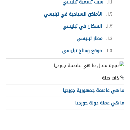
١.١
سبب تسمية تبليسي
١.٢
الأماكن السياحية في تبليسي
١.٣
السكان في تبليسي
١.٤
مطار تبليسي
١.٥
موقع ومناخ تبليسي
ذات صلة
ما هي عاصمة جمهورية جورجيا
ما هي عملة دولة جورجيا