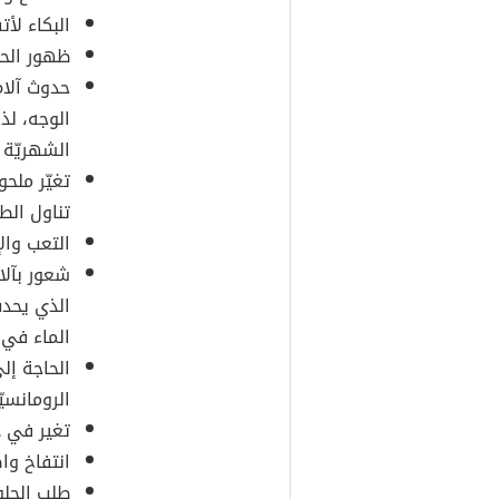
البكاء لأت
ظهور الحب
حدوث آلام
الوجه، لذ
الشهريّة 
تغيّر ملح
تناول الط
التعب والإ
شعور بآلا
الذي يحدث
الماء في 
الحاجة إل
الرومانسيّ
تغير في د
انتفاخ وا
طلب الحل