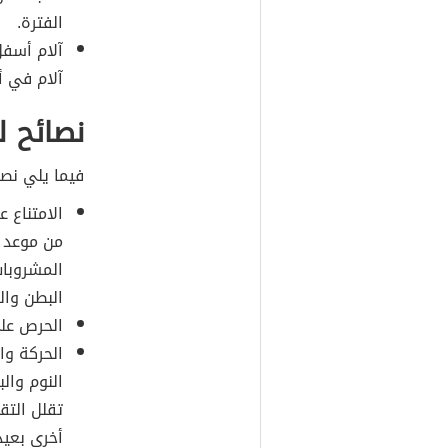
الفترة.
آلام أسفل
آلام في 
نصائح ل
فيما يلي نصا
الامتناع 
من موعد ا
المشروبا
البطن والز
الحرص ع
الحركة وا
النوم وال
تقلل التق
أخرى بعيدا