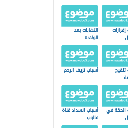
إفرازات
التهابات بعد
ل
الولادة
 تلقيح
أسباب نزيف الرحم
ضة
 الحكة في
أسباب انسداد قناة
ل
فالوب