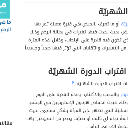
الشهريّة
ما هي
يّة
أو ما تعرف بالحيض هي فترةٍ معينة تمر بها
الرحم
هر، بحيث يحدث فيها تغيرات في بطانة الرحم وذلك
ي تكون فيه قادرة على الإنجاب، وخلال هذه الفترة
من التغييرات والتقلبات التي تؤثر فيها صحياً وجسدياً
اقتراب الدورة الشهريّة
ت اقتراب الدورة الشهريّة:
[٢]
وتر
والغضب والاكتئاب، وعدم القدرة على النوم
وذلك نتيجة انخفاض هرمون الإستروجين في الجسم.
لسلبيّة التي تظهر لدى المرأة بشكلٍ مفاجئ، بحيث
ةً تجاه أي كلمة أو تصرّف يصدر من المحيطين بها.
مقالا
دوث آلام في الرأس.