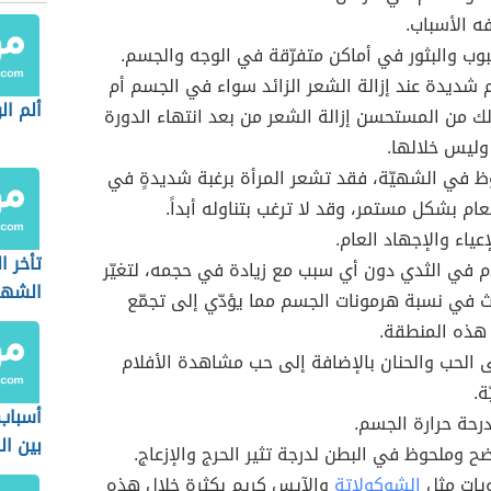
فه الأسباب.
وب والبثور في أماكن متفرّقة في الوجه والجسم.
 شديدة عند إزالة الشعر الزائد سواء في الجسم أم
ألم ال
لك من المستحسن إزالة الشعر من بعد انتهاء الدورة
وليس خلالها.
وظ في الشهيّة، فقد تشعر المرأة برغبة شديدةٍ في
عام بشكل مستمر، وقد لا ترغب بتناوله أبداً.
عياء والإجهاد العام.
تأخر ا
م في الثدي دون أي سبب مع زيادة في حجمه، لتغيّر
الشهر
 في نسبة هرمونات الجسم مما يؤدّي إلى تجمّع
هذه المنطقة.
ى الحب والحنان بالإضافة إلى حب مشاهدة الأفلام
ة.
أسباب
رحة حرارة الجسم.
بين ال
ضح وملحوظ في البطن لدرجة تثير الحرج والإزعاج.
ويات مثل
الشوكولاتة
والآيس كريم بكثرة خلال هذه