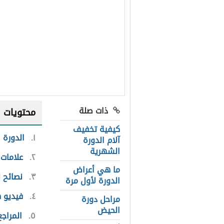
ذات صلة
محتويات
كيفية تخفيف
١
الدورة 
آلام الدورة
الشهرية
٢
علامات 
ما هي أعراض
٣
نصائح ل
الدورة لأول مرة
٤
فيديو ه
مراحل دورة
الحيض
٥
المراجع