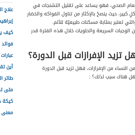
طعام الصحي، فهو يساعد على تقليل التشنجات في
علاج ال
ٍ كبير، حيث ينصحُ بالإكثار من تناول الفواكه والخضار
إبراهيم
التي تعتبر بمثابة مسكنات طبيعيّة للألم.
عن الوجبات السريعة والحلويات خلال هذه الفترة قدر
كيف يك
فوائد 
ل تزيد الإفرازات قبل الدورة؟
عبارات
أين تقع
 من النساء من الإفرازات، فهل تزيد قبل الدورة
ل هناك سبب لذلك؟ :
طائر ا
متى تم
كيكة جو
معنى ا