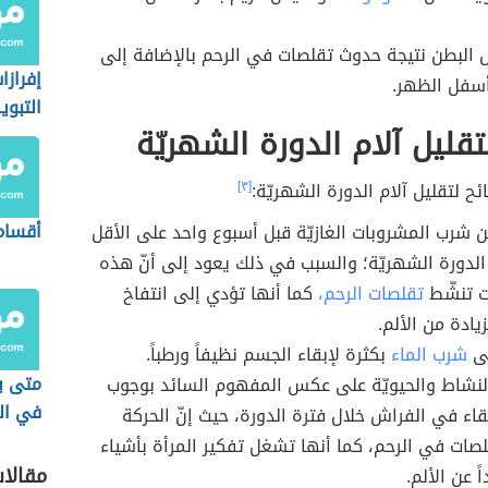
 البطن نتيجة حدوث تقلصات في الرحم بالإضافة إلى
إفرازا
أسفل الظهر.
التبو
تقليل آلام الدورة الشهريّة
ئح لتقليل آلام الدورة الشهريّة:
[٣]
أقسام
عن شرب المشروبات الغازيّة قبل أسبوع واحد على الأقل
لدورة الشهريّة؛ والسبب في ذلك يعود إلى أنّ هذه
ت تنشّط
تقلصات الرحم،
كما أنها تؤدي إلى انتفاخ
يادة من الألم.
لى
شرب الماء
بكثرة لإبقاء الجسم نظيفاً ورطباً.
متى يب
لنشاط والحيويّة على عكس المفهوم السائد بوجوب
في ال
بقاء في الفراش خلال فترة الدورة، حيث إنّ الحركة
لصات في الرحم، كما أنها تشغل تفكير المرأة بأشياء
مقالا
ً عن الألم.