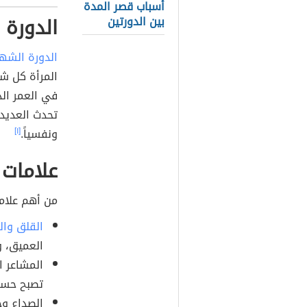
أسباب قصر المدة
الدورة 
بين الدورتين
الدورة الشهر
المرأة كل ش
في العمر الذ
تحدث العديد 
ونفسياً.
[١]
علامات 
من أهم علاما
القلق والت
العميق، 
المشاعر ا
تصبح حساس
الصداع وح