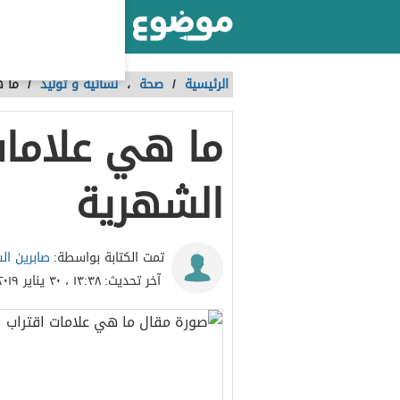
أكبر موقع عربي بالعالم
الرئيسية
/
صحة
،
نسائية و توليد
/
ما ه
ما هي علامات
الشهرية
صابرين ال
تمت الكتابة بواسطة:
آخر تحديث:
١٣:٣٨ ، ٣٠ يناير ٢٠١٩