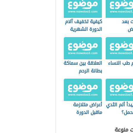
ت بعد
كيفية تخفيف آلام
يض
الدورة الشهرية
 طب النساء
العلاقة بين سماكة
بطانة الرحم
والحمل
دأ ألم الثدي
أعراض متلازمة
حمل؟
ماقبل الدورة
الشهرية
ت منوعة