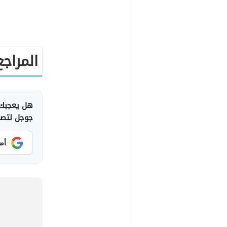
المراجع
هل يعجبك 
جوجل لتصلك
أض