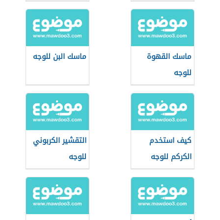
ماسك القهوة
ماسك البن للوجه
للوجه
كيف استخدم
التقشير الكربوني
الكركم للوجه
للوجه