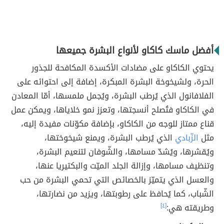
أفضل ماسك كاكاو لأنواع البشرة جميعها
يحتوي الكاكاو على مضادات الأكسدة المكافحة للجذور
الحرة، ولشيخوخة البشرة المبكرة، إضافة إلى احتوائه على
الفلافانول الذي يُرطب البشرة، ويُجمل ملمسها، أمّا المعادن
في الكاكاو فتُصلح أنسجتها، وتعزز نمو خلاياها، ويمكن عمل
قناع ممتاز للوجه من الكاكاو، بإضافة مكوّنات مفيدة إليه،
مثل
الزّبادي
الذي يُرطب البشرة، ويمنع شيخوختها،
ويُقشرها، ويُشدّ مسامها، والشّوفان لتنعيم البشرة،
وتنظيف مسامها، وإزالة الجلد الميّت والبكتيريا عنها،
والعسل الذي يتميّز بالخصائص التي تحمي البشرة من حب
الشّباب، كما يُحافظ على رطوبتها، ويزيد من نضارتها،
وطريقته هي:
[٤]