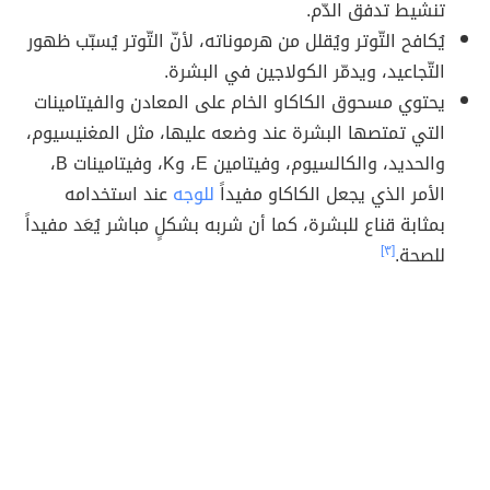
تنشيط تدفق الدّم.
يُكافح التّوتر ويُقلل من هرموناته، لأنّ التّوتر يُسبّب ظهور
التّجاعيد، ويدمّر الكولاجين في البشرة.
يحتوي مسحوق الكاكاو الخام على المعادن والفيتامينات
التي تمتصها البشرة عند وضعه عليها، مثل المغنيسيوم،
والحديد، والكالسيوم، وفيتامين E، وK، وفيتامينات B،
الأمر الذي يجعل الكاكاو مفيداً
للوجه
عند استخدامه
بمثابة قناع للبشرة، كما أن شربه بشكلٍ مباشر يُعَد مفيداً
للصحة.
[٣]