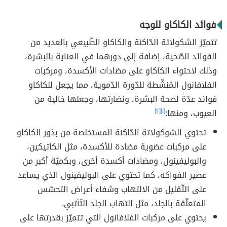
فوائد الكاكاو للوجه
تتميّز الشكولاتة الدّاكنة والكاكاو الطّبيعي بالعديد من
الفوائد الصّحية، إضافة إلى دورهما في العناية بالبشرة،
وذلك لاحتواء الكاكاو على مضادات الأكسدة، ومركبات
الفلافانول المُنشّطة للدّورة الدّموية، مما يجعل للكاكاو
فوائد عدّة لصحة البشرة، ونضارتها، وجعلها خالية من
العيوب، ومنها:
[١]
[٢]
تحتوي الشوكولاتة الدّاكنة المستخلصة من بذور الكاكاو
على مركبات عضوية مضادة للأكسدة، مثل الكاتيكين،
والبوليفينول، ومضادات أكسدة أخرى، وبكميّة أكبر من
عصير الفواكه، كما تحتوي على البوليفينول الذي يساعد
على التّقليل من الالتهاب وشفاء أعراض التحسّس
المتعلّقة بالجلد، مثل التهاب الجلد التّأتبي.
يحتوي على مركبات الفلافانول التي تتميّز بقدرتها على