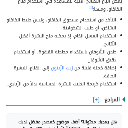
يمكن اتّباع النّصائح الآتيّة للمساعدة في استخدام قناع
الكاكاو، ومنها:
[٤]
التأكد من استخدام مسحوق الكاكاو، وليس خليط الكاكاو
السّاخن، أو حليب الشكولاتة.
استخدام العسل الخام، إذ يمكنه منح البشرة أفضل
النّتائج.
طحن الشّوفان باستخدام مطحنة القهوة، أو استخدام
دقيق الشّوفان.
إضافة كميّة قليلة من
زيت الزّيتون
إلى القناع، للبشرة
الجافة.
استخدام كريمة الحليب للبشرة الحساسة بدلاً من الزّبادي.
المراجع
هل يعجبك محتوانا؟ أضف موضوع كمصدر مفضل لديك