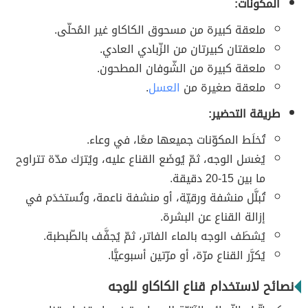
المكونات:
ملعقة كبيرة من مسحوق الكاكاو غير المُحلّى.
ملعقتان كبيرتان من الزّبادي العادي.
ملعقة كبيرة من الشّوفان المطحون.
ملعقة صغيرة من
العسل
.
طريقة التحضير:
تُخلَط المكوّنات جميعها معًا، في وعاء.
يُغسَل الوجه، ثمّ يُوضَع القناع عليه، ويُترَك مدّة تتراوح
ما بين 15-20 دقيقة.
تُبلَّل منشفة ورقيّة، أو منشفة ناعمة، وتُستخدَم في
إزالة القناع عن البشرة.
يُشطَف الوجه بالماء الفاتر، ثمّ يُجفَّف بالطّبطبة.
يُكرَّر القناع مرّة، أو مرّتين أسبوعيًّا.
نصائح لاستخدام قناع الكاكاو للوجه