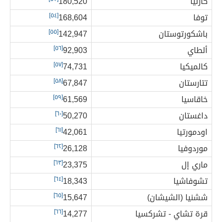
كارليا
180,520
توفا
168,604
[٥٤]
باشكورتوستان
142,947
[٥٥]
ألطاي
92,903
[٥٦]
كالميكيا
74,731
[٥٧]
تتارستان
67,847
[٥٨]
خاقاسيا
61,569
[٥٩]
داغستان
50,270
[٦٠]
اودمورتيا
42,061
[٦١]
موردوفيا
26,128
[٦٢]
ماري إل
23,375
[٦٣]
تشوفاشيا
18,343
[٦٤]
ششنيا (الشيشان)
15,647
[٦٥]
قرة تشاي - تشركسيا
14,277
[٦٦]