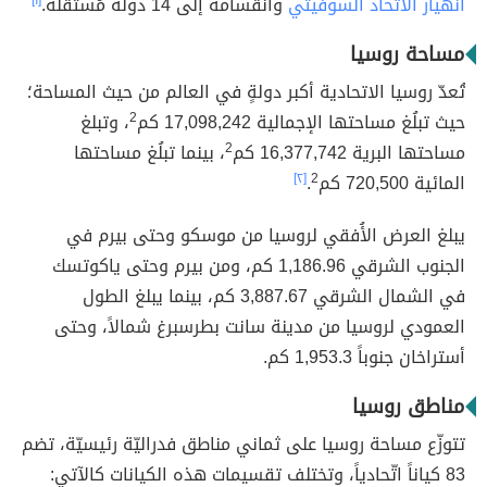
انهيار الاتحاد السوفيتي
وانقسامه إلى 14 دولةً مُستقلّة.
[١]
مساحة روسيا
تُعدّ روسيا الاتحادية أكبر دولةٍ في العالم من حيث المساحة؛
حيث تبلُغ مساحتها الإجمالية 17,098,242 كم
2
، وتبلغ
مساحتها البرية 16,377,742 كم
2
، بينما تبلُغ مساحتها
المائية 720,500 كم
2
.
[٢]
يبلغ العرض الأُفقي لروسيا من موسكو وحتى بيرم في
الجنوب الشرقي 1,186.96 كم، ومن بيرم وحتى ياكوتسك
في الشمال الشرقي 3,887.67 كم، بينما يبلغ الطول
العمودي لروسيا من مدينة سانت بطرسبرغ شمالاً، وحتى
أستراخان جنوباً 1,953.3 كم.
مناطق روسيا
تتوزّع مساحة روسيا على ثماني مناطق فدراليّة رئيسيّة، تضم
83 كياناً اتّحادياً، وتختلف تقسيمات هذه الكيانات كالآتي: