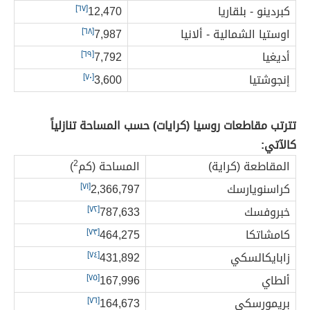
كبردينو - بلقاريا
12,470
[٦٧]
اوستيا الشمالية - ألانيا
7,987
[٦٨]
أديغيا
7,792
[٦٩]
إنجوشتيا
3,600
[٧٠]
تترتب مقاطعات روسيا (كرايات) حسب المساحة تنازلياً
كالآتي:
المقاطعة (كراية)
المساحة (كم
2
)
كراسنويارسك
2,366,797
[٧١]
خبروفسك
787,633
[٧٢]
كامشاتكا
464,275
[٧٣]
زابايكالسكي
431,892
[٧٤]
ألطاي
167,996
[٧٥]
بريمورسكي
164,673
[٧٦]