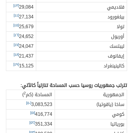
فلاديمي
29,084
[٤٣]
بيلغورود
27,134
[٤٤]
تولا
25,679
[٤٥]
أوريول
24,652
[٤٦]
ليبتسك
24,047
[٤٧]
إيفانوف
21,437
[٤٨]
كالينينغراد
15,125
[٤٩]
تترتب جمهوريات روسيا حسب المساحة تنازلياً كالآتي:
الجمهورية
المساحة (كم
2
)
ساخا (ياقوتيا)
3,083,523
[٥٠]
كومي
416,774
[٥١]
بورياتيا
351,334
[٥٢]
[٥٣]