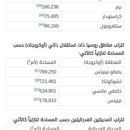
برم
160,236
[٧٧]
كراسنودار
75,485
[٧٨]
ستافروبول
66,160
[٧٩]
تترتب مناطق روسيا ذات استقلال ذاتي (أوكروجات) حسب
المساحة تنازلياً كالآتي:
المنطقة (أوكروجة)
المساحة (كم
2
)
يامالو-نينيتس
769,250
[٨٠]
تشوكوتكا
721,481
[٨١]
خانطي مانسي
534,801
[٨٢]
نينيتس
176,810
[٨٣]
تترتب المدينتين الفدراليتين حسب المساحة تنازلياً كالآتي:
المدينة الفدرالية
المساحة (كم
2
)