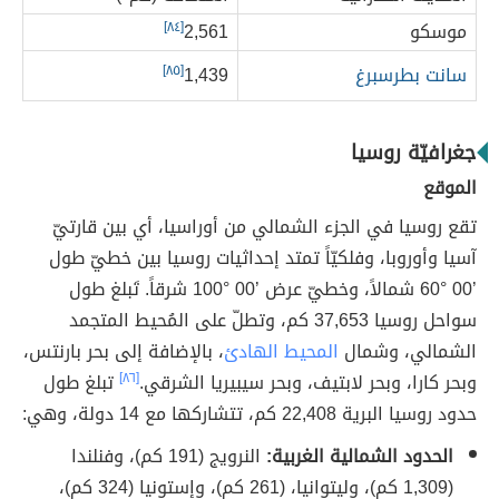
موسكو
2,561
[٨٤]
سانت بطرسبرغ
1,439
[٨٥]
جغرافيّة روسيا
الموقع
تقع روسيا في الجزء الشمالي من أوراسيا، أي بين قارتيّ
آسيا وأوروبا، وفلكيّاً تمتد إحداثيات روسيا بين خطيّ طول
’00 °60 شمالاً، وخطيّ عرض ’00 °100 شرقاً. تَبلغ طول
سواحل روسيا 37,653 كم، وتطلّ على المُحيط المتجمد
الشمالي، وشمال
المحيط الهادئ
، بالإضافة إلى بحر بارنتس،
وبحر كارا، وبحر لابتيف، وبحر سيبيريا الشرقي.
[٨٦]
تبلغ طول
حدود روسيا البرية 22,408 كم، تتشاركها مع 14 دولة، وهي:
الحدود الشمالية الغربية:
النرويج (191 كم)، وفنلندا
(1,309 كم)، وليتوانيا، (261 كم)، وإستونيا (324 كم)،