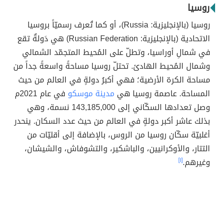
روسيا
روسيا (بالإنجليزية: Russia)، أو كما تُعرف رسميّاً بروسيا
الاتحادية (بالإنجليزية: Russian Federation) هي دَولةٌ تقع
في شمالِ أوراسيا، وتطلّ على المُحيط المتجمّد الشمالي
وشمال المُحيط الهادئ. تحتلّ روسيا مساحةً واسعةً جداً من
مساحة الكرة الأرضية؛ فهي أكبرُ دولةٍ في العالم من حيث
المساحة. عاصمة روسيا هي
مدينة موسكو
في عام 2021م
وصل تعدادها السكّاني إلى 143,185,000 نسمة، وهي
بذلك عاشر أكبر دولةٍ في العالم من حيث عدد السكان. ينحدر
أغلبيّة سكّان روسيا من الروس، بالإضافة إلى أقليّات من
التتار، والأوكرانيين، والباشكير، والتشوفاش، والشيشان،
وغيرهم.
[١]