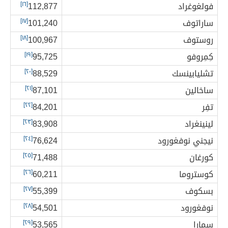
فولغوغراد
112,877
[١٦]
ساراتوف
101,240
[١٧]
روستوف
100,967
[١٨]
كِمِروفو
95,725
[١٩]
تشليابينسك
88,529
[٢٠]
ساخالين
87,101
[٢١]
تفِر
84,201
[٢٢]
لينينغراد
83,908
[٢٣]
نيجني نوفغورود
76,624
[٢٤]
كورغان
71,488
[٢٥]
كوستروما
60,211
[٢٦]
بسكوف
55,399
[٢٧]
نوفغورود
54,501
[٢٨]
سمارا
53,565
[٢٩]