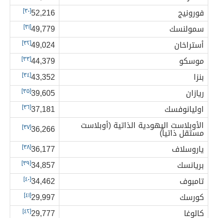
فورونيج
52,216
[٣٠]
سمولنسك
49,779
[٣١]
أستراخان
49,024
[٣٢]
موسكو
44,379
[٣٣]
بنزا
43,352
[٣٤]
ريازان
39,605
[٣٥]
اوليانوفسك
37,181
[٣٦]
الأوبلاست اليهودية الذاتية (أوبلاست
[٣٧]
36,266
مستقل ذاتياً)
ياروسلاف
36,177
[٣٨]
بريانسك
34,857
[٣٩]
تامبوف
34,462
[٤٠]
كورسك
29,997
[٤١]
كالوغا
29,777
[٤٢]