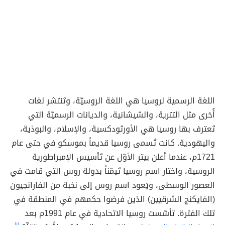
اللغة الرسمية لروسيا هي اللغة الروسيّة، وتَنتشر لغات
أُخرى مثل التترية، والشيشانية، والديانات الرسميّة التي
تَعترف بها روسيا هي الأورثودكسية، والإسلام، والبوذية،
واليهودية. كانت تُسمى روسيا قديماً بموسكو في حتى عام
1721م، عندما أعلن بيتر الأوّل عن تَأسيس الإمبراطورية
الروسية، واختار اسم روسيا تَيمّناً بدولة روس التي قامت في
العصور الوسطى، ويَعود اسم روس إلى نخبة من الفارانجيون
(الفايكنج الشرقيين) الذين فرضوا حكمهم في المنطقة في
تلك الفترة. تأسّست روسيا الاتحادية في عام 1991م بعد