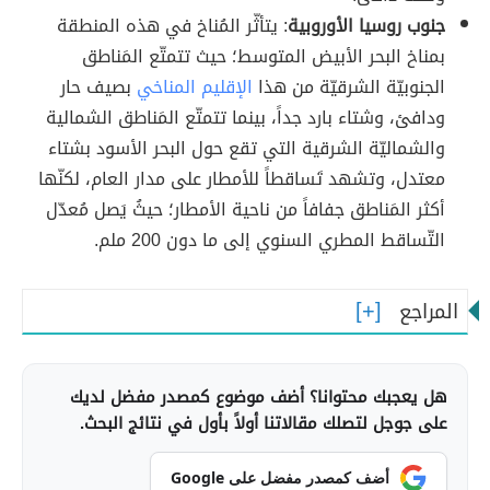
جنوب روسيا الأوروبية
: يتأثّر المُناخ في هذه المنطقة
بمناخ البحر الأبيض المتوسط؛ حيث تتمتّع المَناطق
الجنوبيّة الشرقيّة من هذا
الإقليم المناخي
بصيف حار
ودافئ، وشتاء بارد جداً، بينما تتمتّع المَناطق الشمالية
والشماليّة الشرقية التي تقع حول البحر الأسود بشتاء
معتدل، وتشهد تَساقطاً للأمطار على مدار العام، لكنّها
أكثر المَناطق جفافاً من ناحية الأمطار؛ حيثُ يَصل مُعدّل
التّساقط المطري السنوي إلى ما دون 200 ملم.
المراجع
هل يعجبك محتوانا؟ أضف موضوع كمصدر مفضل لديك
على جوجل لتصلك مقالاتنا أولاً بأول في نتائج البحث.
أضف كمصدر مفضل على Google