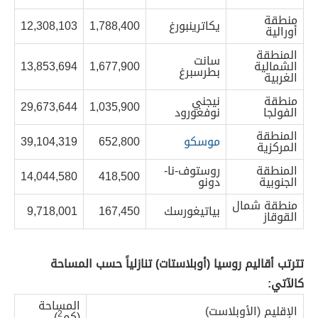
منطقة
يكاترينبورغ
1,788,400
12,308,103
أورالية
المنطقة
سانت
الشمالية
1,677,900
13,853,694
بطرسبرغ
الغربية
منطقة
نيجني
29,673,644
1,035,900
الفولجا
نوفغورود
المنطقة
موسكو
652,800
39,104,319
المركزية
المنطقة
روستوف-نا-
14,044,580
418,500
الجنوبية
دونو
منطقة شمال
بياتيغورسك
167,450
9,718,001
القوقاز
تترتب أقاليم روسيا (أوبلاستات) تنازلياً حسب المساحة
كالآتي:
المساحة
الإقليم (الأوبلاست)
(كم
2
)