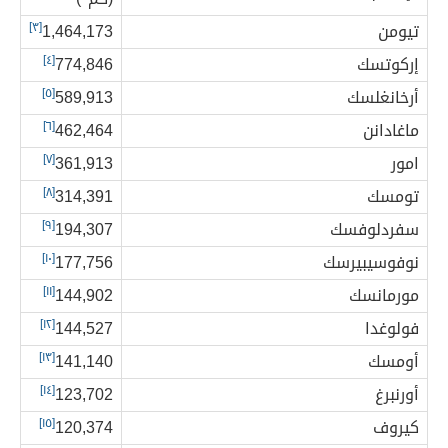
تيومن
1,464,173
[٣]
إركوتسك
774,846
[٤]
أرخانغلسك
589,913
[٥]
ماغادانن
462,464
[٦]
امور
361,913
[٧]
تومسك
314,391
[٨]
سفردلوفسك
194,307
[٩]
نوفوسيبيرسك
177,756
[١٠]
مورمانسك
144,902
[١١]
فولوغدا
144,527
[١٢]
أومسك
141,140
[١٣]
أورنبرغ
123,702
[١٤]
كيروف
120,374
[١٥]