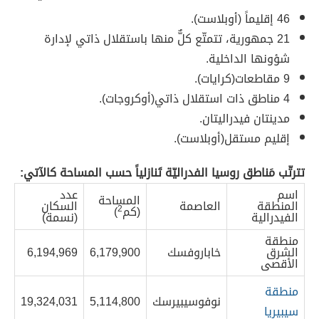
46 إقليماً (أوبلاست).
21 جمهورية، تتمتّع كلٌّ منها باستقلال ذاتي لإدارة
شؤونها الداخلية.
9 مقاطعات(كرايات).
4 مناطق ذات استقلال ذاتي(أوكروجات).
مدينتان فيدراليتان.
إقليم مستقل(أوبلاست).
تترتّب مَناطق روسيا الفدراليّة تَنازلياً حسب المساحة كالآتي:
اسم
عدد
المساحة
المنطقة
العاصمة
السكان
(كم
2
)
الفيدرالية
(نسمة)
منطقة
الشرق
خاباروفسك
6,179,900
6,194,969
الأقصى
منطقة
نوفوسيبيرسك
5,114,800
19,324,031
سيبيريا