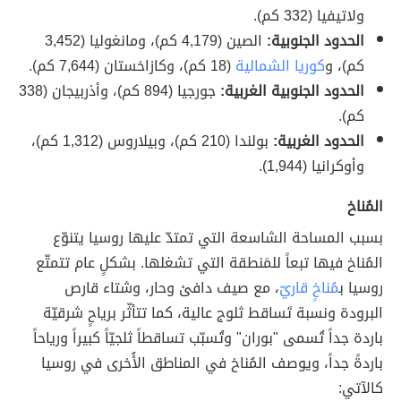
ولاتيفيا (332 كم).
الحدود الجنوبية:
الصين (4,179 كم)، ومانغوليا (3,452
كم)، و
كوريا الشمالية
(18 كم)، وكازاخستان (7,644 كم).
الحدود الجنوبية الغربية:
جورجيا (894 كم)، وأذربيجان (338
كم).
الحدود الغربية:
بولندا (210 كم)، وبيلاروس (1,312 كم)،
وأوكرانيا (1,944).
المُناخ
بسبب المساحة الشاسعة التي تمتدّ عليها روسيا يتنوّع
المُناخ فيها تبعاً للمَنطقة التي تشغلها. بشكلٍ عام تتمتّع
روسيا ب
مُناخٍ قاريّ
، مع صيف دافئ وحار، وشتاء قارص
البرودة ونسبة تَساقط ثلوج عالية، كما تتأثّر برياحٍ شرقيّة
باردة جداً تُسمى "بوران" وتُسبّب تساقطاً ثلجيّاً كبيراً ورياحاً
باردةً جداً، ويوصف المُناخ في المناطق الأُخرى في روسيا
كالآتي: