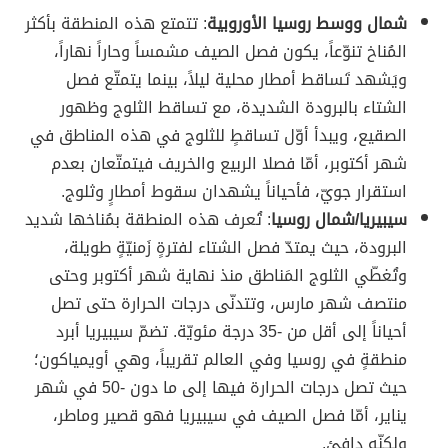
شمال ووسط روسيا الأوروبية
: تتمتع هذه المنطقة بأكثر
المُناخ تنوّعاً، يكون فصل الصيف مشمساً وحاراً نهاراً،
ويَشهد تَساقط أمطار محلية ليلاً، بينما يتمتّع فصل
الشتاء بالبرودة الشديدة، مع تساقط الثلوج وظهور
الصقيع، ويبدأ أوّل تساقطٍ للثلوج في هذه المناطق في
شهر أكتوبر، أمّا فصلا الربيع والخريف فيتمتّعان بعدم
استقرار جويّ، فأحياناً يشهدان سقوط أمطارٍ وثلوج.
سيبيريا/شمال روسيا
: تُعرف هذه المنطقة بمُناخها شديد
البرودة، حيث يمتدّ فصل الشتاء لفترةٍ زَمنيّةٍ طويلة،
وتُغطّي الثلوج المَناطق منذ نهاية شهر أكتوبر وحتى
منتصف شهر مارس، وتتدنّى درجات الحرارة حتى تصل
أحياناً إلى أقل من -35 درجة مئويّة. تضمّ سيبيريا أبرد
منطقةٍ في روسيا وفي العالم تقريباً، وهي أويمياكون؛
حيث تصل درجات الحرارة فيها إلى ما دون -50 في شهر
يناير، أمّا فصل الصيف في سيبيريا فهو قصير وماطر،
ولكنّه دافئ.