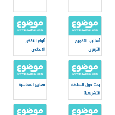
أساليب التقويم
أنواع التفكير
التربوي
الابداعي
بحث حول السلطة
معايير المحاسبة
التشريعية