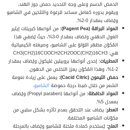
الحمض الدسم وعلى وجه التحديد حمض جوز الهند،
ويقوم بدوره كعامل مساعد للرغوة والتثخين في الشامبو
ويُضاف بمقدار 0-2%.
المواد البراقة (Pagent Pea):
من أنواعها كبريتات إيثير
الغول الدهني وتضاف بمقدار 0-3%، حيثُ يُضفي هذا
المُكوّن مظهر اللؤلؤ على الشامبو، وصيغته الكيميائية
هي: CH3(CH2)16COOCH2CH2OOC(CH2)16CH3
المطريات:
إحدى أنواعها بروبيلين غليكول ويُضاف بمقدار
2-1%، وهذا المُكوّن يعزز التخلص من الدهون.
حمض الليمون (Cacid Citric):
يعمل على زيادة نعومة
الشعر من خلال ضبط درجة حموضة
الشامبو
.
المواد الحافظة:
من أنواعها (Propyl paraben) ويُضاف
بمعدل 5%.
العطر:
يضاف عند التحقق بعدم تأثره بشكل سلبي من
مكوّنات الشامبو المختلفة.
الملح:
يُستخدم كمادة مثخنة للشامبو ويُضاف بالمرحلة