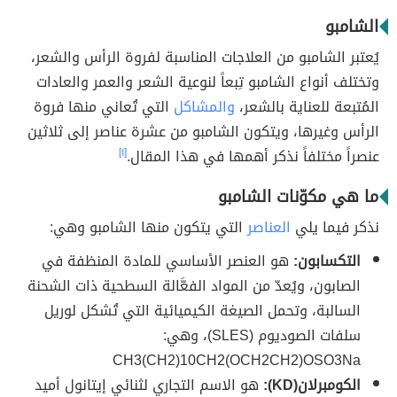
الشامبو
يُعتبر الشامبو من العلاجات المناسبة لفروة الرأس والشعر،
وتختلف أنواع الشامبو تِبعاً لنوعية الشعر والعمر والعادات
المُتبعة للعناية بالشعر،
والمشاكل
التي تُعاني منها فروة
الرأس وغيرها، ويتكون الشامبو من عشرة عناصر إلى ثلاثين
عنصراً مختلفاً نذكر أهمها في هذا المقال.
[١]
ما هي مكوّنات الشامبو
نذكر فيما يلي
العناصر
التي يتكون منها الشامبو وهي:
التكسابون:
هو العنصر الأساسي للمادة المنظفة في
الصابون، ويُعدّ من المواد الفعَّالة السطحية ذات الشحنة
السالبة، وتحمل الصيغة الكيميائية التي تُشكل لوريل
سلفات الصوديوم (SLES)، وهي:
CH3(CH2)10CH2(OCH2CH2)OSO3Na
الكومبرلان(KD):
هو الاسم التجاري لثنائي إيتانول أميد