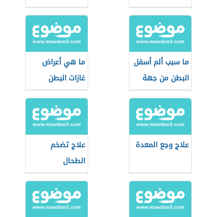
ما سبب ألم أسفل
ما هي أعراض
البطن من جهة
غازات البطن
اليسار
علاج وجع المعدة
علاج تضخم
الطحال