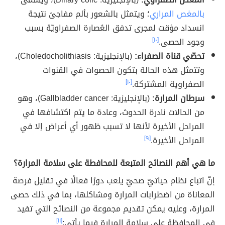
بالمغص المراري
؛ ويتمثل بالشعور بألم مفاجئ نتيجة
انسداد مؤقت لمجرى تدفق العُصارة الصفراويّة بسبب
وجود الحصى.
[١٠]
تحصّي قناة الصفراء:
(بالإنجليزية: Choledocholithiasis)،
وتتمثل هذه الحالة بتكون الحصوات في القنوات
الصفراوية المشتركة.
[١٠]
سرطان المرارة:
(بالإنجليزية: Gallbladder cancer)، وهو
من الحالات نادرة الحدوث، وعادة ما يتم اكتشافها في
المراحل الأخيرة لأنها لا تسبب ظهور أي أعراض إلا في
المراحل الأخيرة.
[٩]
ما هي أهم النصائح المتبعة للمحافطة على سلامة المرارة؟
إنّ اتباع نظام حياتيّ صحيّ يلعب دورًا فعالًا في تقليل فرصة
المعاناة من اضطرابات المرارة ومشاكلها، بما في ذلك حصى
المرارة، وعليه يمكن تقديم مجموعة من النصائح التي تفيد
في المحافظة على سلامة المرارة فيما يأتي:
[١١]