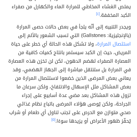
يمتص الغشاء المخاطي للمرارة الماء والكهارل من صفراء
الكبد المخففة.
[٤]
ويجدر التنبيه إلى أنّه يلجأ في بعض حالات حصى المرارة
(بالإنجليزية: Gallstones) التي تسبب الشعور بالألم إلى
استئصال المرارة
، ولا تشكل هذه الحالة أي خطر على حياة
المريض، حيث إن الكبد سيستمر بانتاج كميات كافية من
العصارة الصفراء لهضم الدهون، لكن لن تخزن هذه العصارة
في المرارة بل ستنتقل مباشرة إلى الجهاز الهضمي، وقد
يعاني بعض المرضى الذين خضعوا لاستئصال المرارة من
بعض المشاكل مثل الإسهال والانتفاخ، ولكن سرعان ما
تزول هذه المشاكل بعد مضي عدة أسابيع على إجراء
الجراحة، ولكن يُوصى هؤلاء المرضى باتباع نظام غذائي
صحي متوازن مع الحرص على تجنب تناول أي طعام أو شراب
يُحفّز ظهور الأعراض أو يزيدها سوءًا.
[٥]