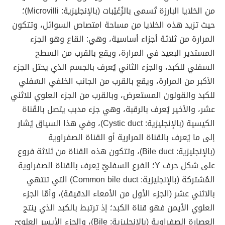
من الخلايا البارزة تُسمى بالزُغَيْبات (بالإنجليزية: Microvilli)؛
حيث تزيد هذه الخلايا من مساحة امتصاص السوائل، وتتكون
المرارة من ثلاثة أجزاء أساسية، وهي: القاع وهو الجزء
المستدير البعيد في المرارة، ويقع بالقرب من السطح
السفلي للكبد، والجزء الثاني يُعرف بالجسم الذي يحتل الجزء
الأكبر من المرارة، ويقع بالقرب من الجانب الخلفي السُفلي
للكبد والقولون المستعرض، وبالقرب من الجزء العلوي للاثني
عشر، والأخير يُعرف بالرقبة، وهي جزء مدبب يتصل بالقَناة
الكيسية (بالإنجليزية: Cystic duct)، وفي هذا السياق يُشار
إلى ما يُعرف بالقناة المرارية أو القناة الصفراوية
(بالإنجليزية: Bile duct)، وتتكون هذه القناة من ثلاثة فروع
على شكل حرف Y؛ الفرع السفليّ يُعرف بالقناة الصفراوية
المُشتركة (بالإنجليزية: Common bile duct) التي تنتهي
بالاثني عشر (الجزء الأول من الأمعاء الدقيقة)، وأمّا الجزء
العلوي الأيمن فهو قناة الكبد؛ إذ ترتبط بالكبد الذي ينتج
العصارة الصفراوية (بالإنجليزية: Bile)، والجزء الأيسر العلويّ