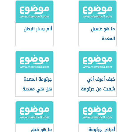
ما هو غسيل
ألم يسار البطن
المعدة
كيف أعرف أني
جرثومة المعدة
شفيت من جرثومة
هل هي معدية
المعدة
أعراض جرثومة
ما هو فتق