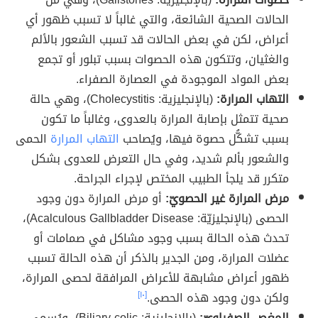
الحالات الصحية الشائعة، والتي غالباً لا تسبب ظهور أي
أعراض، لكن في بعض الحالات قد تسبب الشعور بالألم
والغثيان، وتتكون هذه الحصوات بسبب تبلور أو تجمع
بعض المواد الموجودة في العصارة الصفراء.
التهاب المرارة:
(بالإنجليزية: Cholecystitis)، وهي حالة
صحية تتمثل بإصابة المرارة بالعدوى، وغالباً ما تكون
بسبب تشكُّل حصوة فيها، ويُصاحب
التهاب المرارة
الحمى
والشعور بألم شديد، وفي حال التعرض للعدوى بشكل
متكرر قد يلجأ الطبيب المختص لإجراء الجراحة.
مرض المرارة غير الحصويّ:
أو مرض المرارة دون وجود
الحصى (بالإنجليزيّة: Acalculous Gallbladder Disease)،
تحدث هذه الحالة بسبب وجود مشاكل في صمامات أو
عضلات المرارة، ومن الجدير بالذكر أن هذه الحالة تسبب
ظهور أعراض مشابهة للأعراض المرافقة لحصى المرارة،
ولكن دون وجود هذه الحصى.
[١٠]
المغص الصفراويّ:
(بالإنجليزية: Biliary colic)، ويُسمى