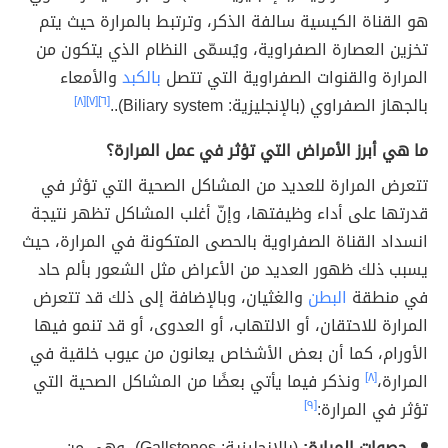
هو القناة الكيسية سالفة الذكر، وترتبط بالمرارة حيث يتم
تخزين العصارة الصفراوية، ويُسمّى النظام الذي يتكون من
المرارة والقنوات الصفراوية التي تتصل
بالكبد
والأمعاء
بالجهاز الصفراوي (بالإنجليزية: Biliary system)..
[٦]
[٧]
[٨]
ما هي أبرز الأمراض التي تؤثر في عمل المرارة؟
تتعرض المرارة للعديد من المشاكل الصحية التي تؤثر في
قدرتها على أداء وظيفتها، وإنّ أغلب المشاكل تظهر نتيجة
انسداد القناة الصفراوية بالحصى المتكونة في المرارة، حيث
يسبب ذلك ظهور العديد من الأعراض مثل الشعور بألم حاد
في منطقة
البطن
والغثيان، وبالإضافة إلى ذلك قد تتعرض
المرارة للاحتقان، أو الالتهاب، أو العدوى، أو قد تنمو فيها
الأورام، كما أن بعض الأشخاص يعانون من عيوب خلقية في
المرارة،
[٨]
ونذكر فيما يأتي بعضًا من المشاكل الصحية التي
تؤثر في المرارة:
[٩]
حصوات المرارة:
(بالإنجليزية: Gallstones)، وهي من