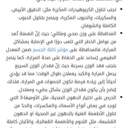
تجنب تناول الكربوهيدرات المكررة مثل: الدقيق الأبيض،
والسكريات، والحبوب المكررة، وينصح بتناول الحبوب
الكاملة والشوفان.
المحافظة على وزن صحي ومثالي؛ حيث إنّ السُمنة تُعد
من عوامل الخطر التي تلعب دورًا في الإصابة بمشاكل
المرارة، فالمحافظة على
مؤشر كتلة الجسم
ضمن المعدل
الطبيعي يُساعد على الحفاظ على صحة المرارة، كما ينصح
بتجنب فقد الوزن بسرعة حيث إنّ فقدان الوزن السريع
يجعل المرارة والكبد يعملان طوال الوقت؛ مما قد يؤدي
أحياناً إلى زيادة فرصة تكون الحصوات في المرارة، فلذلك
يُنصَح بأن يكون فقدان الوزن بشكل بطيء ومعتدل.
الحرص على اختيار الدهون الصحية، مثل الأوميغا-3 التي
توجد في بعض أنواع الأسماك والمكسرات، والحدّ من
تناول الأطعمة الغنية بالدهون غير الصحية او الدهون
المُشبعة، مثل اللحوم والأطعمة المُعالجة، والألبان كاملة