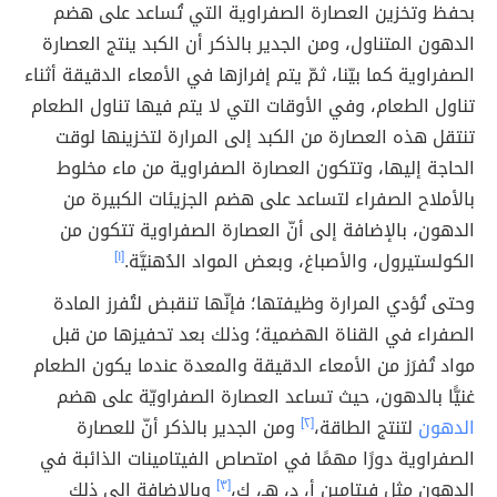
بحفظ وتخزين العصارة الصفراوية التي تُساعد على هضم
الدهون المتناول، ومن الجدير بالذكر أن الكبد ينتج العصارة
الصفراوية كما بيّنا، ثمّ يتم إفرازها في الأمعاء الدقيقة أثناء
تناول الطعام، وفي الأوقات التي لا يتم فيها تناول الطعام
تنتقل هذه العصارة من الكبد إلى المرارة لتخزينها لوقت
الحاجة إليها، وتتكون العصارة الصفراوية من ماء مخلوط
بالأملاح الصفراء لتساعد على هضم الجزيئات الكبيرة من
الدهون، بالإضافة إلى أنّ العصارة الصفراوية تتكون من
الكولستيرول، والأصباغ، وبعض المواد الدُهنيَّة.
[١]
وحتى تُؤدي المرارة وظيفتها؛ فإنّها تنقبض لتُفرز المادة
الصفراء في القناة الهضمية؛ وذلك بعد تحفيزها من قبل
مواد تُفرَز من الأمعاء الدقيقة والمعدة عندما يكون الطعام
غنيًّا بالدهون، حيث تساعد العصارة الصفراويّة على هضم
الدهون
لتنتج الطاقة،
[٢]
ومن الجدير بالذكر أنّ للعصارة
الصفراوية دورًا مهمًا في امتصاص الفيتامينات الذائبة في
الدهون مثل فيتامين أ، د، هـ، ك،
[٣]
وبالإضافة إلى ذلك