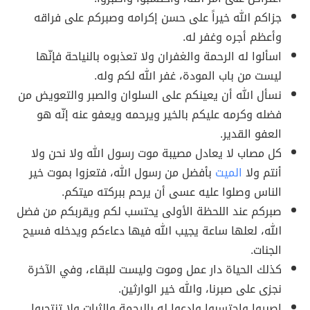
جزاكم الله خيراً على حسن إكرامه وصبركم على فراقه
وأعظم أجره وغفر له.
اسألوا له الرحمة والغفران ولا تعذبوه بالنياحة فإنّها
ليست من باب المودة، غفر الله لكم وله.
نسأل الله أن يعينكم على السلوان والصبر والتعويض من
فضله وكرمه عليكم بالخير ويرحمه ويعفو عنه إنّه هو
العفو القدير.
كل مصاب لا يعادل مصيبة موت رسول الله ولا نحن ولا
أنتم ولا
الميت
بأفضل من رسول الله، فتعزوا بموت خير
الناس وصلوا عليه عسى أن يرحم ببركته ميتكم.
صبركم عند اللحظة الأولى يحتسب لكم ويقربكم من فضل
الله، لعلها ساعة يجيب الله فيها دعاءكم ويدخله فسيح
الجنات.
كذلك الحياة دار عمل وموت وليست للبقاء، وفي الآخرة
نجزى على صبرنا، والله خير الوارثين.
اصبروا واحتسبوا وادعوا له بالرحمة والثبات ولا تنتحبوا