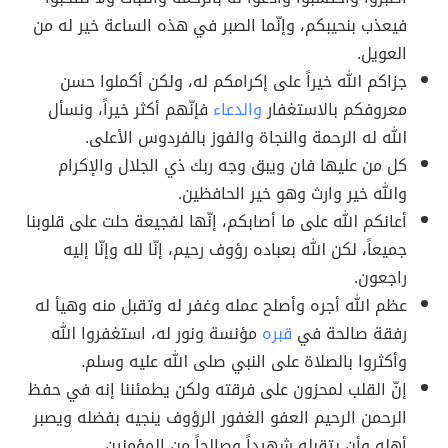
فيعذب بنحيبكم، وإنّما الصبر في هذه الساعة خير له من
العويل.
جزاكم الله خيراً على إكرامكم له، ولكن أكملوا حسن
معروفكم بالاستغفار
والدعاء
فإنّهم أكثر خيراً، ونسأل
الله له الرحمة والنجاة والفوز بالفردوس الأعلى.
كل من عليها فان ويبق وجه ربك ذي الجلال والإكرام
والله خير وارث وهو خير الحافظين.
أعانكم الله على ما أصابكم، إنّها لفجيعة حلت على قلوبنا
جميعاً، لكن الله بعباده رؤوف رحيم، إنّا لله وإنّا إليه
راجعون.
عظم الله أجره وأصلح عمله وغفر له وتقبل منه وهيأ له
رفقة صالحة في
قبره
مؤنسة ونور له، استغفروا الله
وأكثروا بالصلاة على النبي صلى الله عليه وسلم.
إنّ القلب لمحزون على فرقته ولكن يطمئننا إنه في حفظ
الرحمن الرحيم العفو الغفور الرؤوف ينجيه بفضله ويصبر
أهله وأن يتقبله شهيداً وصالحاً من المؤمنين.