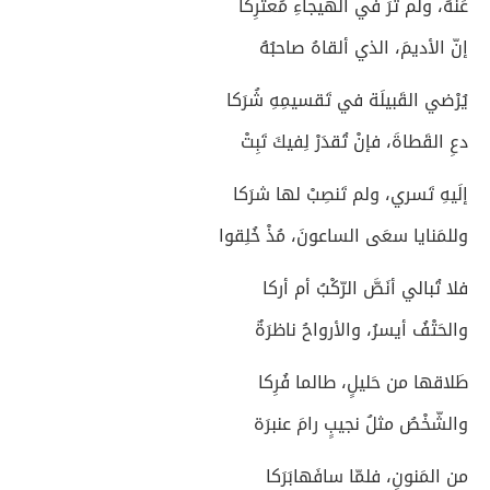
عَنهُ، ولم تَرَ في الهَيجاءِ مُعتَرِكا
إنّ الأديمَ، الذي ألقاهُ صاحبُهُ
يُرْضي القَبيلَة في تَقسيمِهِ شُرَكا
دعِ القَطاةَ، فإنْ تُقدَرْ لِفيكَ تَبِتْ
إلَيهِ تَسري، ولم تَنصِبْ لها شرَكا
وللمَنايا سعَى الساعونَ، مُذْ خُلِقوا
فلا تُبالي أنَصَّ الرّكْبُ أم أركا
والحَتْفُ أيسرُ، والأرواحُ ناظرَةٌ
طَلاقها من حَليلٍ، طالما فُرِكا
والشّخْصُ مثلُ نجيبٍ رامَ عنبرَة
من المَنونِ، فلمّا سافَهابَرَكا