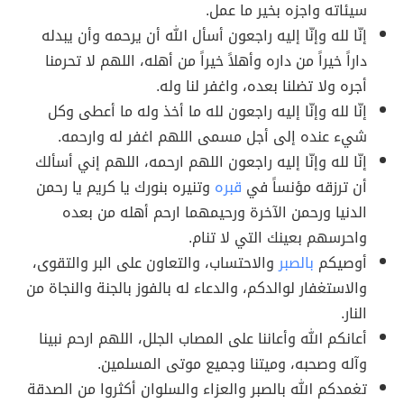
سيئاته واجزه بخير ما عمل.
إنّا لله وإنّا إليه راجعون أسأل الله أن يرحمه وأن يبدله
داراً خيراً من داره وأهلاً خيراً من أهله، اللهم لا تحرمنا
أجره ولا تضلنا بعده، واغفر لنا وله.
إنّا لله وإنّا إليه راجعون لله ما أخذ وله ما أعطى وكل
شيء عنده إلى أجل مسمى اللهم اغفر له وارحمه.
إنّا لله وإنّا إليه راجعون اللهم ارحمه، اللهم إني أسألك
أن ترزقه مؤنساً في
قبره
وتنيره بنورك يا كريم يا رحمن
الدنيا ورحمن الآخرة ورحيمهما ارحم أهله من بعده
واحرسهم بعينك التي لا تنام.
أوصيكم
بالصبر
والاحتساب، والتعاون على البر والتقوى،
والاستغفار لوالدكم، والدعاء له بالفوز بالجنة والنجاة من
النار.
أعانكم الله وأعاننا على المصاب الجلل، اللهم ارحم نبينا
وآله وصحبه، وميتنا وجميع موتى المسلمين.
تغمدكم الله بالصبر والعزاء والسلوان أكثروا من الصدقة