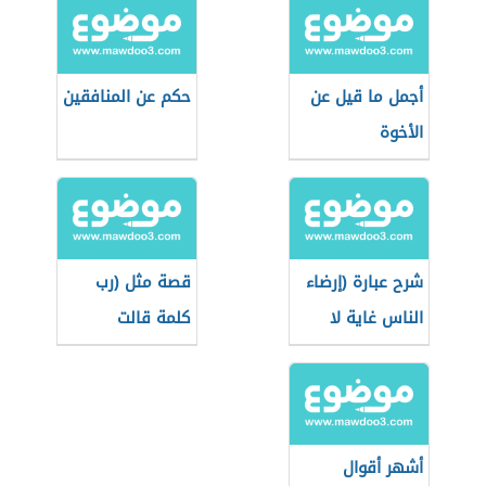
أجمل ما قيل عن
حكم عن المنافقين
الأخوة
شرح عبارة (إرضاء
قصة مثل (رب
الناس غاية لا
كلمة قالت
تدرك)
لصاحبها دعني)
أشهر أقوال