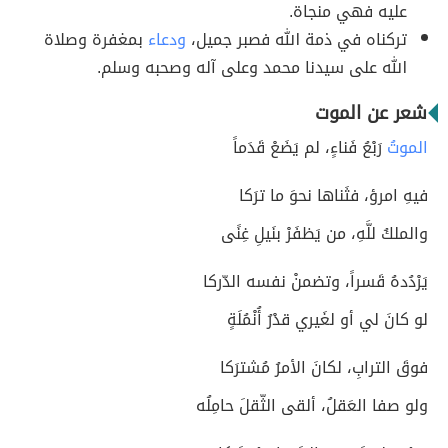
عليه فهي منجاة.
تركناه في ذمة الله فصبر جميل،
ودعاء
بمغفرة وصلاة
الله على سيدنا محمد وعلى آله وصحبه وسلم.
شعر عن الموت
الموتُ
رَبْعُ فَناءٍ، لم يَضَعْ قَدَماً
فيهِ امرؤ، فثَناها نحوَ ما ترَكا
والملكُ للَّهِ، من يَظفَرْ بنَيلِ غِنًى
يَرْدُدهُ قَسراً، وتضمنْ نفسه الدّركا
لو كانَ لي أو لغَيري قدْرُ أُنْمُلَةٍ
فوقَ الترابِ، لكانَ الأمرُ مُشترَكا
ولو صفا العَقلُ، ألقى الثّقلَ حامِلُه