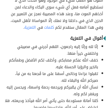
الموت هو أصعب شيء في الوجود وهو الحدث الذي لا
نستطيع أمامه فعل أي شيء سوى البكاء والدعاء لمن
أخذهم الموت منا، وعند هذه المصيبة نعجز عن التعبير عن
الحزن الذي في داخلنا ولا نملك إلّا المواساة لأهل الميت،
وفي هذا المقال سنقدم لكم
كلمات
في
التعزية
.
أقوال في التعزية
إنّا لله وإنّا إليه راجعون، اللهم أجرني في مصيبتي
واخلفني خيراً منها.
خفف الله عنكم مصابكم، وأخلف لكم الأفضل وطمأنكم
بالخير والرؤيا الحسنة عليه.
تقبلوا عزاءنا وخالص أسفنا على ما فُجعنا به من نبأ،
صبركم الله والبقاء لله.
نسأل الله أن يصّبركم ويرحمه رحمة واسعة، ويحسن إليه
ويغفر لكم وله.
كلنا أمانة مستودعة حتى يأتي أمر الله فيأخذ وديعته، فلا
اعتراض على أمر الله، واحتسبوا واصبروا.