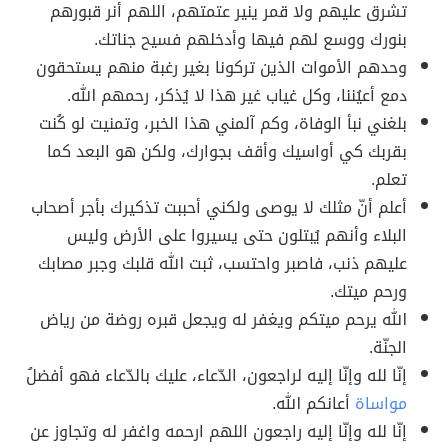
تشرق عليهم ولا قمر ينير عتمتهم، اللهم أنر قبورهم
بنورك ووسع لهم فيها وأدخلهم فسيح جناتك.
وحدهم الأموات الذين تركونا بغير رغبة منهم يستحقون
دمع أعيُننا، وكل غياب غير هذا لا يُذكر، رحمهم الله.
بلغني نبأ الوفاة، وكم آلمني هذا الخبر، وتمنيت لو كُنت
بقربك كي أواسيك وأقف بجوارك، ولكن هو البعد كما
تعلم.
أعلم أنّ مثلك لا يوصى ولكني أحببت تذكيرك بأجر أصحاب
البلاء وأنهم يُبتلون حتى يسيروا على الأرض وليس
عليهم ذنب، فاصبر واحتسب، ثبت الله قلبك وجبر مصابك
ورحم ميتك.
الله يرحم ميتكم ويغفر له ويجعل قبره روضة من رياض
الجنّة.
إنّا لله وإنّا إليه لراجعون، الدّعاء، عليك بالدّعاء فهو أفضلُ
مواساة
أعانكم الله.
إنّا لله وإنّا إليه راجعون اللهم ارحمه واغفر له وتجاوز عن