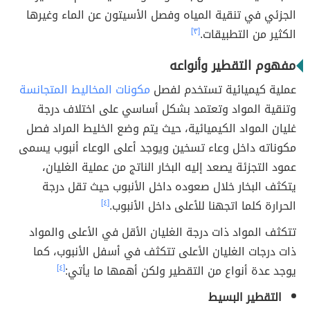
الجزئي في تنقية المياه وفصل الأسيتون عن الماء وغيرها
الكثير من التطبيقات.
[٣]
مفهوم التقطير وأنواعه
عملية كيميائية تستخدم لفصل
مكونات المخاليط المتجانسة
وتنقية المواد وتعتمد بشكل أساسي على اختلاف درجة
غليان المواد الكيميائية، حيث يتم وضع الخليط المراد فصل
مكوناته داخل وعاء تسخين ويوجد أعلى الوعاء أنبوب يسمى
عمود التجزئة يصعد إليه البخار الناتج من عملية الغليان،
يتكثف البخار خلال صعوده داخل الأنبوب حيث تقل درجة
الحرارة كلما اتجهنا للأعلى داخل الأنبوب.
[٤]
تتكثف المواد ذات درجة الغليان الأقل في الأعلى والمواد
ذات درجات الغليان الأعلى تتكثف في أسفل الأنبوب، كما
يوجد عدة أنواع من التقطير ولكن أهمها ما يأتي:
[٤]
التقطير البسيط