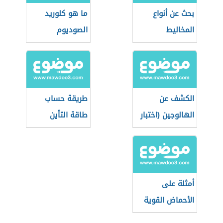
بحث عن أنواع
ما هو كلوريد
المخاليط
الصوديوم
الكشف عن
طريقة حساب
الهالوجين (اختبار
طاقة التأين
بيلشتاين)
أمثلة على
الأحماض القوية
والضعيفة