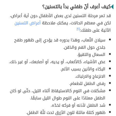
كيف أعرف أنّ طفلي بدأ بالتسنين؟
قد تمر مرحلة التسنين لدى بعض الأطفال دون أية أعراض،
لكن في معظم الحالات، يمكنكِ ملاحظة
أعراض التسنين
الآتية على طفلك:
[٢]
سيلان اللّعاب، وهذا بدوره قد يؤدي إلى ظهور طفح
جلدي حول الفم والذقن.
السعال والتقيؤ.
عض الأشياء، كالألعاب، أو يديه، أو أصابعك، أو غير ذلك.
البكاء والأنين بسبب الألم.
الانزعاج والارتباك.
رفض الطفل للطعام.
مشكلات في النوم كالاستيقاظ أثناء الليل، حتّى لو كان
الطفل معتادًا على النوم طوال الليل سابقًا.
شد الطفل لأذنه أو فركه لخدّه.
ظهور كتلة مائلة للون الأزرق تحت لثّة الطفل.