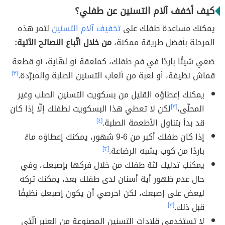
كيف أخفف آلام التسنين عن طفلي؟
يمكنك مساعدة طفلك على
تخفيف آلام التسنين
لتمر هذه
المرحلة بأفضل طريقة ممكنة،
من خلال اتّباع النصائح الآتية:
ضعي شيئًا باردًا في فم طفلك، كملعقة أو لهّاية، أو قطعة
قماش نظيفة، أو لعبة من ألعاب التسنين الصلبة والمبرّدة.
[٣]
يمكنك إعطاؤه القليل من بسكويت التسنين الصلب وغير
المحلّى،
[٣]
لكن لا تعطي هذا البسكويت لطفلك إلّا إذا كان
قد بدأ بتناول الأطعمة الصلبة.
[٤]
إذا كان طفلك أكبر من 6-9 شهور، يمكنك إعطاؤه ماءً
باردًا من كوب يشبه الرضاعة.
[٣]
يمكنكِ تدليك لثة طفلك من خلال فركها بإصبعك، وفي
حال عدم ظهور أية أسنان لدى طفلك بعد، يمكنك تركه
ليعض على إصبعك، لكن احرصي أن يكون إصبعكِ نظيفًا
قبل ذلك.
[٣]
لا تستخدمي قلادات التسنين المصنوعة من العنبر الّتي