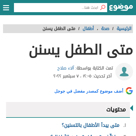
الرئيسية
/
صحة
،
أطفال
/
متى الطفل يسنن
متى الطفل يسنن
آلاء صلاح
تمت الكتابة بواسطة:
آخر تحديث:
١٢:٠٥ ، ٧ سبتمبر ٢٠٢٢
أضف موضوع كمصدر مفضل في جوجل
محتويات
١
متى يبدأ الأطفال بالتسنين؟