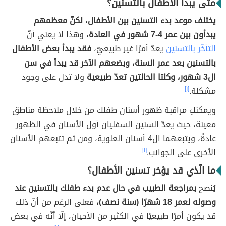
متى يبدأ الأطفال بالتسنين؟
يختلف موعد بدء التسنين بين الأطفال، لكنّ معظمهم
يبدأون بين عمر 4-7 شهور في العادة،
وهذا لا يعني أنّ
التأخّر بالتسنين
يعدّ أمرًا غير طبيعيّ،
فقد يبدأ بعض الأطفال
بالتسنين بعد عمر السنة، وبضعهم الآخر قد يبدأ في سن
ال3 شهور، وكلتا الحالتين تعدّ طبيعية
ولا تدل على وجود
مشكلة.
[١]
ويمكنكِ مراقبة ظهور أسنان طفلك من خلال ملاحظة مناطق
معينة، حيث يعدّ السنين السفليان أول الأسنان في الظهور
عادةً، ويتبعهما ال4 أسنان العلوية، ومن ثم تتبعهم الأسنان
الأخرى على الجوانب.
[١]
ما الّذي قد يؤخر تسنين الأطفال؟
يُنصح
بمراجعة الطبيب في حال عدم بدء طفلك بالتسنين عند
وصوله لعمر 18 شهرًا (سنة نصف)،
فعلى الرغم من أنّ ذلك
قد يكون أمرًا طبيعيًا في الكثير من الأحيان، إلّا أنّه في بعض