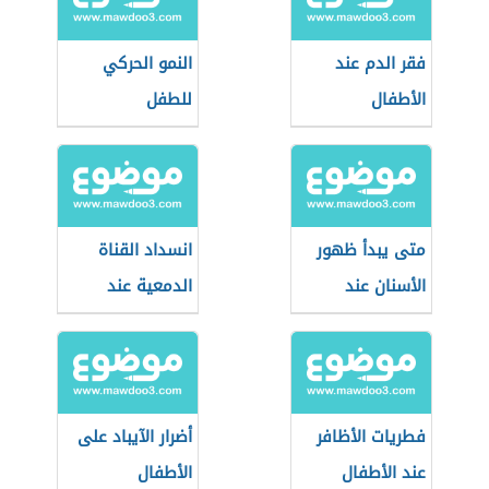
فقر الدم عند
النمو الحركي
الأطفال
للطفل
متى يبدأ ظهور
انسداد القناة
الأسنان عند
الدمعية عند
الطفل
الأطفال
فطريات الأظافر
أضرار الآيباد على
عند الأطفال
الأطفال