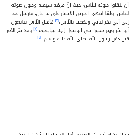
أن ينقلوا صوته للنّاس، حيث إنّ مرضه سيمنع وصول صوته
للنّاس، ولمّا انتهى اعترض الأنصار على ما قال، فأرسل عمر
إلى أبي بكر ليأتي ويخطب بالنّاس،
[٢]
فأقبل النّاس يبايعون
أبو بكر ويتزاحمون في الوصول إليه ليبايعوه،
[٣]
وقد تمّ الأمر
قبل دفن رسول الله -صلّى الله عليه وسلّم-.
[٤]
فكان بذلك أبو بكر الصّديق أوّل الخلفاء الرّاشدين الذين