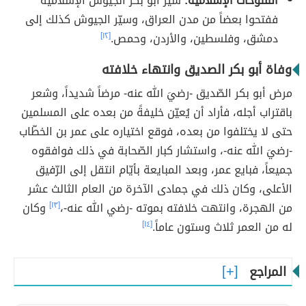
الفتوحات الإسلامية:
سيّر أبو بكر الجيوش الإسلاميّة
ففتحوا بعضاً من مدن العراق، وسيّر الجيوش كذلك إلى
دمشق، وفلسطين، والأردن، وحمص.
[١٢]
وفاة أبو بكر الصديق وانتهاء خلافته
مرض أبو بكر الصّديق -رضيَ الله عنه- مرضاً شديداً، وشعر
باقتراب أجله، فأراد أن يُعيّن خليفةً من بعده على المسلمين
حتى لا يختلفوا من بعده، فوقع اختياره على عمر بن الخطّاب
-رضيَ الله عنه-، واستشار كبار الصّحابة في ذلك فوافقوه
جميعاً، فبايع عمر، وبعد المبايعة بأيّام انتقل إلى الرّفيق
الأعلى، وكان ذلك في جمادى الآخرة من العام الثالث عشر
من الهجرة، وانتهت خلافته بموته -رضي الله عنه-،
[١٣]
وكان
له من العمر ثلاث وستون عاماً.
[١٤]
المراجع