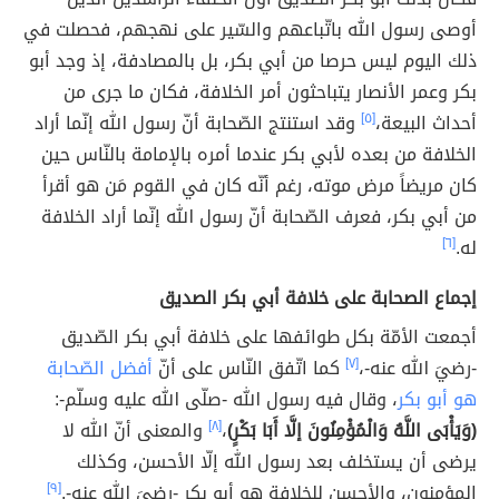
أوصى رسول الله باتّباعهم والسّير على نهجهم، فحصلت في
ذلك اليوم ليس حرصا من أبي بكر، بل بالمصادفة، إذ وجد أبو
بكر وعمر الأنصار يتباحثون أمر الخلافة، فكان ما جرى من
أحداث البيعة،
[٥]
وقد استنتج الصّحابة أنّ رسول الله إنّما أراد
الخلافة من بعده لأبي بكر عندما أمره بالإمامة بالنّاس حين
كان مريضاً مرض موته، رغم أنّه كان في القوم مَن هو أقرأ
من أبي بكر، فعرف الصّحابة أنّ رسول الله إنّما أراد الخلافة
له.
[٦]
إجماع الصحابة على خلافة أبي بكر الصديق
أجمعت الأمّة بكل طوائفها على خلافة أبي بكر الصّديق
-رضيَ الله عنه-،
[٧]
كما اتّفق النّاس على أنّ
أفضل الصّحابة
هو أبو بكر
، وقال فيه رسول الله -صلّى الله عليه وسلّم-:
(وَيَأْبَى اللَّهُ وَالْمُؤْمِنُونَ إلَّا أَبَا بَكْرٍ)
،
[٨]
والمعنى أنّ الله لا
يرضى أن يستخلف بعد رسول الله إلّا الأحسن، وكذلك
المؤمنون، والأحسن للخلافة هو أبو بكر -رضيَ الله عنه-.
[٩]