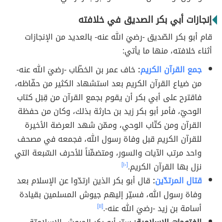
إنجازات أبي بكر الصديق في خلافته
قام أبو بكر الصّديق -رضيَ الله عنه- بالعديد من الإنجازات
أثناء خلافته، منها ما يأتي:
جمع القرآن الكريم
:
خاف عمر بن الخطّاب -رضيَ الله عنه-
من ضياع القرآن الكريم بعد استشهاد الكثير من حفّاظه،
فاقترح على أبي بكر أن يقوم بجمع القرآن من قِبَل كتاب
الوحيّ، فأمر أبو بكر زيد بن حارثة بذلك، وكان من حفظة
القرآن ومن كتّاب الوحي، وممّن شهد العرضة الأخيرة
للقرآن الكريم قبل وفاة رسول الله، فجمعه في مصحف
واحد مرتب الآيات والسور، ومتضمِّناً للأحرف السّبعة التي
نزل بها القرآن الكريم.
[١٠]
قتال المرتدّين
:
قال أبو بكر الذين ارتدّوا عن الإسلام بعد
وفاة رسول الله، فسيّر إليهم جيوش المسلمين بقيادة
أسامة بن زيد -رضيَ الله عنه-.
[١١]