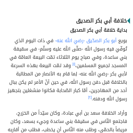
خلافة أبي بكر الصديق
بداية خلافة أبي بكر الصديق
بويع
أبو بكر الصدّيق -رضيَ الله عنه-
في ذات اليوم الذي
تُوفّيَ فيه رسول الله -صلّى الله عليه وسلّم- في سقيفة
بني ساعدة، وفي صباح يوم الثلاثاء تمّت البيعة العامّة في
المسجد لجميع المسلمين،
[١]
وقد تمّت البيعة بهذه السرعة
لأبي بكر -رضيَ الله عنه- لِما قام به الأنصار من المطالبة
بالخلافة قبل دفن رسول الله، في حين أنّ الأمر لم يكن ببال
أحد من المهاجرين، أمّا كبار الصّحابة فكانوا منشغلين بتجهيز
رسول الله ودفنه.
[٢]
وأراد الخلافة سعد بن أبي عبادة، وكان سيّداً من الخزرج،
فاجتمع النّاس في سقيفة بني ساعدة وجيء بسعد، وكان
مريضاً بالحمّى، وطلب منه النّاس أن يخطب، فطلب من أقاربه