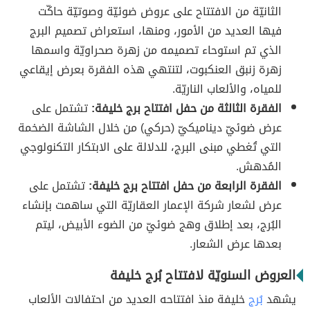
الثانيّة من الافتتاح على عروض ضوئيّة وصوتيّة حاكّت
فيها العديد من الأمور، ومنها، استعراض تصميم البرج
الذي تم استوحاء تصميمه من زهرة صحراويّة واسمها
زهرة زنبق العنكبوت، لتنتهي هذه الفقرة بعرض إيقاعي
للمياه، والألعاب الناريّة.
الفقرة الثالثة من حفل افتتاح برج خليفة:
تشتمل على
عرض ضوئيّ ديناميكيّ (حركي) من خلال الشاشة الضخمة
التي تُغطي مبنى البرج، للدلالة على الابتكار التكنولوجي
المُدهش.
الفقرة الرابعة من حفل افتتاح برج خليفة:
تشتمل على
عرض لشعار شركة الإعمار العقاريّة التي ساهمت بإنشاء
البُرج، بعد إطلاق وهج ضوئيّ من الضوء الأبيض، ليتم
بعدها عرض الشعار.
العروض السنويّة لافتتاح بُرج خليفة
يشهد
بُرج
خليفة منذ افتتاحه العديد من احتفالات الألعاب