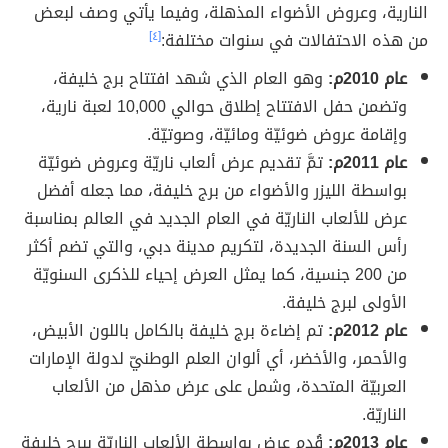
النارية، وعروض الأضواء المذهلة، وفيما يأتي وصف لبعض
من هذه الاحتفالات في سنوات مختلفة:
[٤]
عام 2010م:
وهو العام الذي شهد افتتاح برج خليفة،
وتضمن حفل الافتتاح إطلاق حوالي 10,000 لعبة نارية،
وإقامة عروض ضوئيّة ومائيّة، وصوتيّة.
عام 2011م:
تمَّ تقديم عرض ألعاب ناريّة وعروض ضوئيّة
بواسطة الليزر والأضواء من برج خليفة، مما جعله أفضل
عرض للألعاب الناريّة في العام الجديد في العالم بمناسبة
رأس السنة الجديدة، لتكريم مدينة دبي، والتي تضم أكثر
من 200 جنسية، كما يمثل العرض إحياء للذكرى السنويّة
الأولى لبرج خليفة.
عام 2012م:
تم إضاءة برج خليفة بالكامل باللون الأبيض،
والأحمر، والأخضر، أي ألوان العلم الوطنيّ لدولة الإمارات
العربيّة المتحدة، وشمل على عرض مذهل من الألعاب
الناريّة.
عام 2013م:
قُدم عرض بواسطة الألعاب الناريّة ببرج خليفة