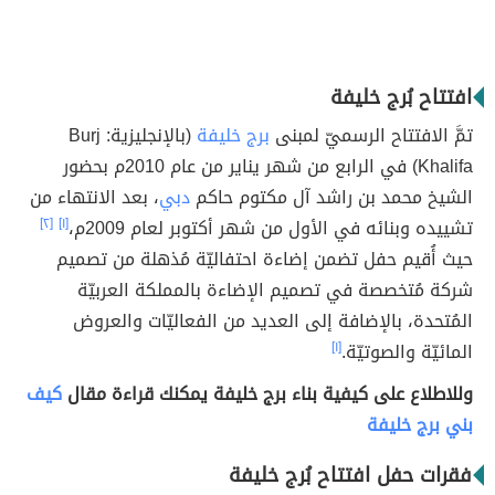
افتتاح بُرج خليفة
تمَّ الافتتاح الرسميّ لمبنى
برج خليفة
(بالإنجليزية: Burj
Khalifa) في الرابع من شهر يناير من عام 2010م بحضور
الشيخ محمد بن راشد آل مكتوم حاكم
دبي
، بعد الانتهاء من
تشييده وبنائه في الأول من شهر أكتوبر لعام 2009م،
[١]
[٢]
حيث أُقيم حفل تضمن إضاءة احتفاليّة مُذهلة من تصميم
شركة مُتخصصة في تصميم الإضاءة بالمملكة العربيّة
المُتحدة، بالإضافة إلى العديد من الفعاليّات والعروض
المائيّة والصوتيّة.
[١]
وللاطلاع على كيفية بناء برج خليفة يمكنك قراءة مقال
كيف
بني برج خليفة
فقرات حفل افتتاح بُرج خليفة