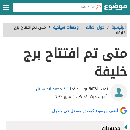
الرئيسية
/
حول العالم
،
وجهات سياحية
/
متى تم افتتاح برج
خليفة
متى تم افتتاح برج
خليفة
نائلة محمد أبو هليل
تمت الكتابة بواسطة:
آخر تحديث:
٠٧:٤٨ ، ٦ مايو ٢٠٢٠
أضف موضوع كمصدر مفضل في جوجل
محتويات