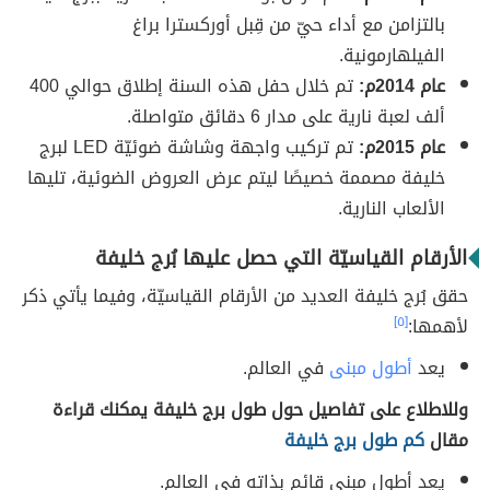
بالتزامن مع أداء حيّ من قِبل أوركسترا براغ
الفيلهارمونية.
عام 2014م:
تم خلال حفل هذه السنة إطلاق حوالي 400
ألف لعبة نارية على مدار 6 دقائق متواصلة.
عام 2015م:
تم تركيب واجهة وشاشة ضوئيّة LED لبرج
خليفة مصممة خصيصًا ليتم عرض العروض الضوئية، تليها
الألعاب النارية.
الأرقام القياسيّة التي حصل عليها بُرج خليفة
حقق بُرج خليفة العديد من الأرقام القياسيّة، وفيما يأتي ذكر
لأهمها:
[٥]
يعد
أطول مبنى
في العالم.
وللاطلاع على تفاصيل حول طول برج خليفة يمكنك قراءة
مقال
كم طول برج خليفة
يعد أطول مبنى قائم بذاته في العالم.