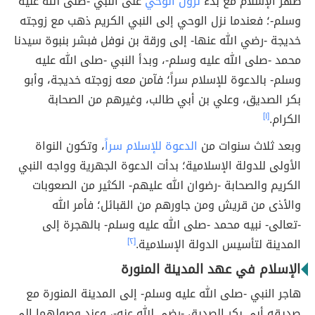
ظهر الإسلام مع بدء
نزول الوحي
على النبي -صلى الله عليه
وسلم-؛ فعندما نزل الوحي إلى النبي الكريم ذهب مع زوجته
خديجة -رضي الله عنها- إلى ورقة بن نوفل فبشر بنبوة سيدنا
محمد -صلى الله عليه وسلم-، وبدأ النبي -صلى الله عليه
وسلم- بالدعوة للإسلام سراً؛ فآمن معه زوجته خديجة، وأبو
بكر الصديق، وعلي بن أبي طالب، وغيرهم من الصحابة
الكرام.
[١]
وبعد ثلاث سنوات من
الدعوة للإسلام سراً
، وتكون النواة
الأولى للدولة الإسلامية؛ بدأت الدعوة الجهرية وواجه النبي
الكريم والصحابة -رضوان الله عليهم- الكثير من الصعوبات
والأذى من قريش ومن جاورهم من القبائل؛ فأمر الله
-تعالى- نبيه محمد -صلى الله عليه وسلم- بالهجرة إلى
المدينة لتأسيس الدولة الإسلامية.
[٢]
الإسلام في عهد المدينة المنورة
هاجر النبي -صلى الله عليه وسلم- إلى المدينة المنورة مع
صديقه أبي بكر الصديق -رضي الله عنه-، وعند وصولهما إلى