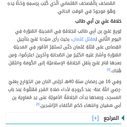
المُصحَف بِالُمُصحَف العُثماني الّذي كُتِبَ بِرَسمِهِ وَخَطّ يَدهِ
وَهُوَ مَوجودٌ فِي الوقتِ الحالي.
خلافة علي بن أبي طالب
بُويِعَ عَليّ بِن أبِي طالِب للخِلافَةِ فِي المَدِينةِ المُنوّرة فِي
اليومِ الثّانِي لِ
مَقتَلِ عُثمان
، بِحَيث رأى سَيّدنا عَليّ بتأجِيلِ
القِصاصِ على قَتَلَةِ عُثمان حَتّى تَستَقِرّ الأمُور فِي المَدينَةِ
المُنوّرة وأشارَ عَليهِ الكَثِيرُ مِنَ الصّحابَةِ وآخَرِينَ اعتَرَضُوا، وَمِن
بَعدِها قَامَ عَليّ بِنَقلِ الخِلافَةِ الإسلاميّة إلى الكُوفة وانتَقَلَ
هُناك.
[٨]
وفِي 16 مِن رَمَضان سَنَةِ 40هـ تَرَبّص اثنان مِن الخَوَارِج بِعَليّ
-رَضِيَ اللهُ عَنهُ- عِندَ خُروجِهِ لأداء صَلاةِ الفَجِر فَقَتَلُوهُ عِندَ بَابِ
المَسجِد، وَبَعدَها بَدأت الخِلافَةُ الأمَويّة على يَدِ مُعاوِيَة بِن
أبي سُفيان وانتهاءِ حُكمِ الخُلفاءِ الرّاشِدِين.
[٨]
المراجع