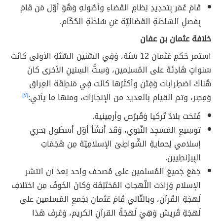
قَامَ عُمَر بِتحدِيدِ نِظامِ القَضاءِ وأصُولهِ وَهُوَ أوّل مَن قَامَ
بِفصلِ السّلطَةِ القَضَائيّة عَنِ سُلطةِ الحُكّام.
خلافة عثمان بن عفان
استمر حُكمِ عُثمان 12 سَنَة، وَفِي السّنين السّتَةِ الأولى كانَت
سَنواتٍ هَادِئَة على المُسلِمين، وَسِتُّ السِنينِ الأخرى كانَ
هُناكَ اضطِرابات وَفِتَن وأكثَرُها كانَت فِي مَنطِقَة العِراق
وَمِصِر، وتم القيام بالعديد من الإنجازات، ومنها ما يأتي:
[٧]
فُتحَت بلادٌ تُركيا وَقُبرُص وأرمِينية.
توسِيعِ المَسجِد النّبَوي، وَقَد أنشَأ أوّل أسطُول بَحري
إسلامي لِحمايةِ الشّواطِئ الإسلامِيّة مِن هَجَمَاتِ
البِيزَنطِيين.
جَمَعَ جَميعَ المُسلمين على مُصحف واحد بَعدَ أن انتشر
الإسلام وَزادَت اللّهجاتِ المُختَلِفَة وَكانَ الخَوفُ مِن اختلافِ
لَهجَةِ القُرآن، وبالتّالي قَامَ عُثمان بَجَمعِ المُسلمين على
لَهجَةِ قُريش وَهِيَ لَهجَةُ القرآنِ الكريم، وَعُرفَ هَذا