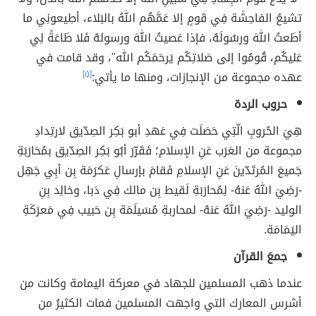
تشيعُ الفاحِشَة فِي قَومٍ إلا عَمَّهُم اللهُ بالبَلاء، أطِيعونِي ما
أطَعتُ اللهَ ورسُولَهُ، فإذا عَصيتُ اللهَ ورسولهُ فَلا طَاعَةً لِي
عَليكُم، قُومُوا إلى صَلاتِكُم يَرحَمَكُم الله"، وقد قامت في
عهده مجموعة من الإنجازات، ومنها ما يأتي:
[٥]
حروب الردة
هِيَ الحُروبِ الّتِي حَصَلَت فِي عَهدِ أبو بَكِر الصِدّيق لارتِدادِ
مجموعة من العَرَب عَنِ الإسلام؛ فَقَرّرَ أبُو بَكِر الصِدّيق بمُحَارَبَةِ
جَميعَ المُرتَدّينَ عَنِ الإسلامِ فَقامَ بإرسالِ عَكرَمَة بِن أبِي جَهِل
-رَضِيَ اللهُ عَنهُ- لِمُحارَبَةِ لَقيط بِن مالك فِي دَبا، وخالِد بِنِ
الوليد -رَضِيَ اللهُ عَنهُ- لمحاربةِ مُسَيلَمَة بِن حَبيب فِي مَعرَكَةِ
اليَمَامَة.
جمعَ القرآن
عندما ذهب المسلمين للجهاد في معركة اليمامة وكانت من
أشرس المعارك التي واجهت المسلمين فمات الكثيرُ من