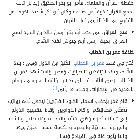
حفظةِ القرآن والعلماء، فأمرَ أبو بكر الصدّيق زيد بن ثابت
بجمعِ القرآن؛ خوفاً من ضياعهِ وكانَ أبو بَكِر شَديدَ الخوفِ مِن
الوُقُوعِ فِي الخَطَأ فِي نَقلِ القُرآنِ.
فتح العراق
، في عهد أبو بكر أرسلَ خالد بن الوليد لفتحِ
العراق، بحيث أرسل أربع جيوش لفتحِ الشّام.
خلافة عمر بن الخطاب
فُتَحَ فِي عَهدِ
عمر بن الخطاب
الكَثيرُ مِنَ الدُول وَهِيَ : بلادُ
الشّام، وبلادِ الرّافِدَين "العراق"، وَمِصِر، وَاستشهد عُمَر بِنِ
الخَطّاب -رَضِيَ اللهُ عَنهُ- على يدِ أبو لؤلؤةِ المجوسي، وقام
بالعديد من الإنجازات، ومنها ما يأتي:
[٦]
قَامَ عُمَر بإحصَاءِ أسماءِ الجُنودِ الفَاتِحِينَ لِيَجعَلَ لَهُم رَواتِب
تُغَطّي مَطالِبَهُم، وأقَامَ الدَواوين، وَقَامَ بِتَقسِيمِ الدَولَةِ
إلى ثَمانِيَةِ أجزاء وَهِيَ: مَكّة والمدينة وفلسطين والشام
والجزيرة الفراتيّة والبصرة والكوفة ومصر، وَعَيّن فِيها
والياً يَنُوبُ عَنهُ فِي القيادةِ فِيها.