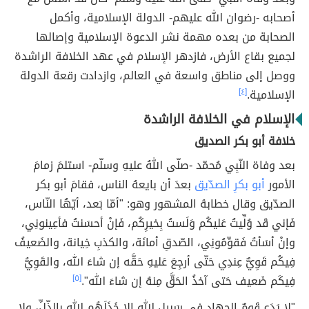
أصحابه -رضوان الله عليهم- الدولة الإسلامية، وأكمل
الصحابة من بعده مهمة نشر الدعوة الإسلامية وإصالها
لجميع بقاع الأرض، فازدهر الإسلام في عهد الخلافة الراشدة
ووصل إلى مناطق واسعة في العالم، وازدادت رقعة الدولة
الإسلامية.
[٤]
الإسلام في الخلافة الراشدة
خلافة أبو بكر الصديق
بعد وفاة النّبِي مُحمّد -صلّى اللهُ عليهِ وسلّم- استلمَ زمامَ
الأمور
أبو بكرِ الصدّيق
بعدَ أن بايعهُ الناس، فقامَ أبو بكر
الصدّيق وقال خطابهُ المشهور وهو: "أمّا بَعد، أيّهُا النّاس،
فَإني قَد وُلِّيتُ عَليكُم وَلَستُ بِخيرِكُم، فَإنْ أحسَنتُ فأعِينونِي،
وإنْ أسَأتُ فَقوِّمُونِي، الصّدقِ أمانَة، والكذبِ خِيانة، والضَعيفُ
فِيكُم قَوِيٌّ عِندِي حَتّى أرجِعَ عَليهِ حَقَّه إن شاءَ الله، والقَوِيُّ
فِيكَم ضَعيف حَتى آخذُ الحَقَّ مِنهُ إن شاءَ الله".
[٥]
"لا يَدَع قَومٌ الجِهادِ فِي سَبيلِ الله إلا خَذَلَهُم الله بالذّلِّ، ولا