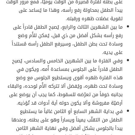
على بطنه لفترة قصيرة من الوقت يوميّاً، فمع مرور الوقت
يبدأ الطفل بمحاولة رفع رأسه، وهذا ما يُساعد على
تقوية عضلات ظهره ورقبته.
ما بين الشهرين الثالث والرابع، يُصبح الطفل قادراً على
رفع رأسه بشكل أفضل من ذي قبل، يُمكن للأُم وضع
وسادة تحت بطن الطفل، وسيرفع الطفل رأسه مُستنداً
على يديه.
وفي الفترة ما بين الشهرين الخامس والسادس، يُصبح
الطفل قادراً على الجلوس بمساعدة أُمه، ويكون في
هذه الفترة ظهره أقوى ويستطيع الجلوس مع وضع
وسادة تحت ظهره، ويُفضل ألا تتركه الأُم لوحده، والبقاء
بجانبه خوفاً من تعرّضه للسقوط، كما يجب أن يوضع على
أرضيّة مفروشة وألا يكون حوله أية أدوات قد تُؤذيه.
في بداية الشهر السابع أو الثامن غالباً ما يستطيع
الطفل من التقلّب يميناً ويساراً وهو على بطنه، وعندها
يبدأ بالجلوس بشكل أفضل وفي نهاية الشهر الثامن