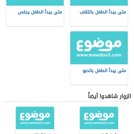
متى يبدأ الطفل بالتقلب
متى يبدأ الطفل يجلس
متى يبدأ الطفل بالحبو
الزوار شاهدوا أيضاً