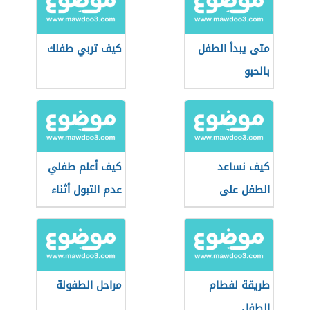
متى يبدأ الطفل
كيف تربي طفلك
بالحبو
كيف نساعد
كيف أعلم طفلي
الطفل على
عدم التبول أثناء
المشي
النوم
طريقة لفطام
مراحل الطفولة
الطفل