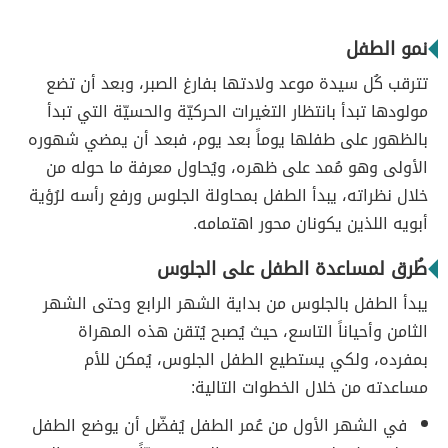
نمو الطفل
تترقب كُل سيدة موعد ولادتها بفارغ الصبر، وبعد أن تضع
مولودها تبدأ بانتظار التغيرات الحركيّة والحسيّة التي تبدأ
بالظهور على طفلها يوماً بعد يوم، فبعد أن يمضي شهوره
الأولى وهو مُمد على ظهره، ويُحاول معرفة ما حوله من
خلال نظراته، يبدأ الطفل بمحاولة الجلوس ورفع رأسه لرُؤية
أبويه اللذين يكونان محور اهتمامه.
طُرق لمساعدة الطفل على الجلوس
يبدأ الطفل بالجلوس من بداية الشهر الرابع وحتى الشهر
الثامن وأحياناً التاسع، حيث يُصبح يُتقن هذه المهراة
بمفرده، ولكي يستطيع الطفل الجلوس، يُمكن للأم
مساعدته من خلال الخطوات التالية:
في الشهر الأول من عُمر الطفل يُفضّل أن يوضع الطفل