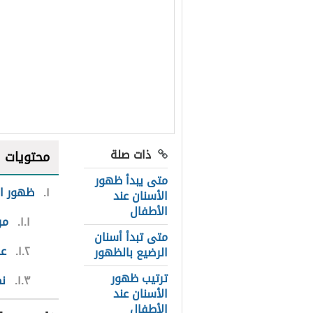
ذات صلة
محتويات
متى يبدأ ظهور
١
ظهور ال
الأسنان عند
الأطفال
١.١
مر
متى تبدأ أسنان
١.٢
عل
الرضيع بالظهور
ترتيب ظهور
١.٣
نص
الأسنان عند
الأطفال