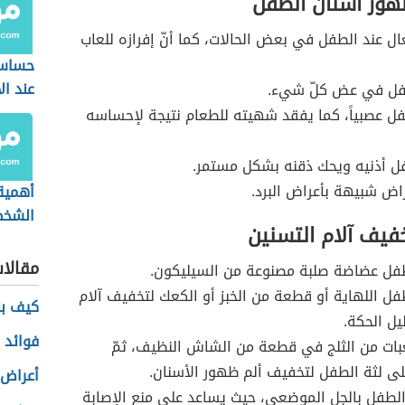
هور أسنان الطفل
ال عند الطفل في بعض الحالات، كما أنّ إفرازه للعاب
حساسي
عند ال
فل في عض كلّ شيء.
ل عصبياً، كما يفقد شهيته للطعام نتيجة لإحساسه
ل أذنيه ويحك ذقنه بشكل مستمر.
اض شبيهة بأعراض البرد.
أهمية
الشخص
فيف آلام التسنين
مقالا
طفل عضاضة صلبة مصنوعة من السيليكون.
فل اللهاية أو قطعة من الخبز أو الكعك لتخفيف آلام
كيف بن
يل الحكة.
فوائد 
ات من الثلج في قطعة من الشاش النظيف، ثمّ
ى لثة الطفل لتخفيف ألم ظهور الأسنان.
أعراض 
لطفل بالجل الموضعي، حيث يساعد على منع الإصابة