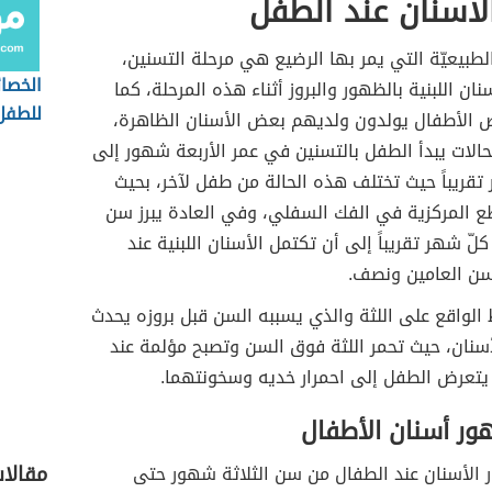
أسنان عند الطفل
لطبيعيّة التي يمر بها الرضيع هي مرحلة التسنين،
الخصائ
نان اللبنية بالظهور والبروز أثناء هذه المرحلة، كما
للطفل
ض الأطفال يولدون ولديهم بعض الأسنان الظاهرة،
الات يبدأ الطفل بالتسنين في عمر الأربعة شهور إلى
قريباً حيث تختلف هذه الحالة من طفل لآخر، بحيث
ع المركزية في الفك السفلي، وفي العادة يبرز سن
لّ شهر تقريباً إلى أن تكتمل الأسنان اللبنية عند
ن العامين ونصف.
الواقع على اللثة والذي يسببه السن قبل بروزه يحدث
سنان، حيث تحمر اللثة فوق السن وتصبح مؤلمة عند
يتعرض الطفل إلى احمرار خديه وسخونتهما.
ور أسنان الأطفال
مقالا
 الأسنان عند الطفال من سن الثلاثة شهور حتى