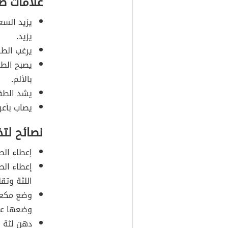
علامات ظ
يزيد السع
يزيد.
يرغب الط
يصبح الطف
بالألم.
يشد الطف
يصاب بأعر
نصائح لتخ
إعطاء ال
إعطاء الط
اللثة وتقل
وضع مكعب
وضعها عل
دهن لثة ا