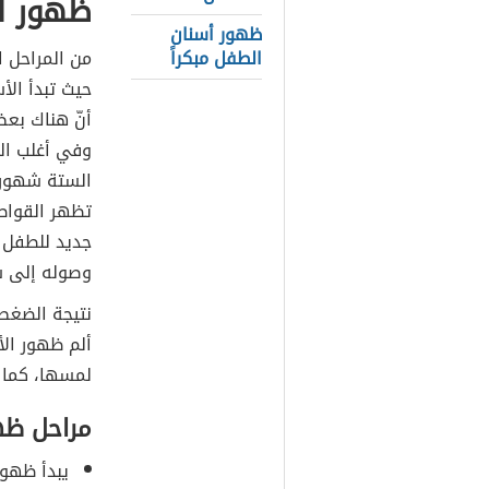
ظهور ال
ظهور أسنان
الطفل مبكراً
من المراحل ا
حيث تبدأ الأس
أنّ هناك بع
وفي أغلب الح
الستة شهور ت
تظهر القواط
جديد للطفل ك
وصوله إلى س
نتيجة الضغط 
ألم ظهور الأ
لمسها، كما 
مراحل ظه
يبدأ ظهور