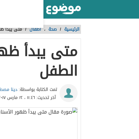
أكبر موقع عربي بالعالم
الرئيسية
/
صحة
،
أطفال
/
متى يبدأ ظه
متى يبدأ ظهو
الطفل
دينا مص
تمت الكتابة بواسطة:
آخر تحديث:
١١:٤٦ ، ١٢ مارس ٢٠١٧