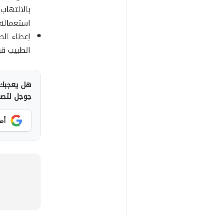
بالالتهاب
استعماله.
إعطاء الط
الطبيب قب
هل يعجبك 
جوجل لتصلك
أض