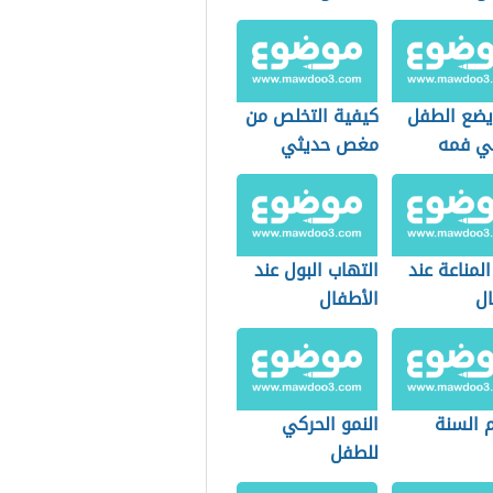
 يضع الطفل
كيفية التخلص من
ي فمه
مغص حديثي
الولادة
لمناعة عند
التهاب البول عند
ال
الأطفال
 السنة
النمو الحركي
للطفل