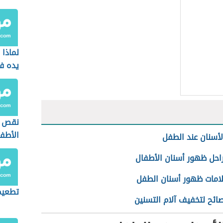
لماذا
يده ف
نقص ا
الأطف
أسنان عند الطفل
احل ظهور أسنان الأطفال
امات ظهور أسنان الطفل
تطعيم
ائح لتخفيف آلام التسنين