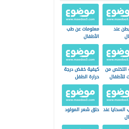
بطن عند
معلومات عن طب
ال
الأطفال
 التخلص من
كيفية خفض درجة
ت للأطفال
حرارة الطفل
 الولادة
 السحايا عند
حلق شعر المولود
ال