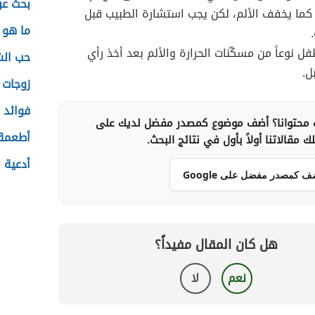
بحث عن
 كما يخفف الألم، لكن يجب استشارة الطبيب قبل
ما هو ن
فل نوعاً من مسكّنات الحرارة والألم بعد أخذ رأي
حب الش
ل.
زوجات 
فوائد 
محتوانا؟ أضف موضوع كمصدر مفضل لديك على
أطعمة 
 مقالاتنا أولاً بأول في نتائج البحث.
أدعية ل
ف كمصدر مفضل على Google
هل كان المقال مفيداً؟
نعم
لا