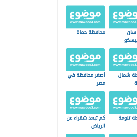
 سان
محافظة حماة
يسكو
ة شمال
أصغر محافظة في
ة
مصر
ة تنومة
كم تبعد شقراء عن
الرياض