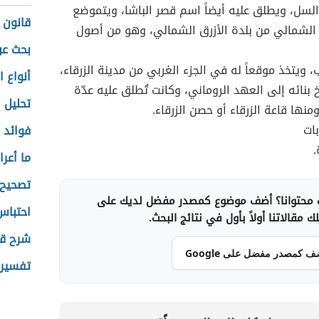
لسل، ويطلق عليه أيضاً اسم قصر الباشا، ويتموضع
قانون 
الشمالي من بلدة الأزرق الشمالي، وهو من أصول
بحث عن
 ويتخذ موقعاً له في الجزء الغربي من مدينة الزرقاء،
أنواع ا
خ بنائه إلى العهد الروماني، وكانت تُطلق عليه عدّة
تحليل 
نها قاعة الزرقاء أو حصن الزرقاء.
بات
فوائد ا
.
ما أعر
تصحيح 
محتوانا؟ أضف موضوع كمصدر مفضل لديك على
احتباس
 مقالاتنا أولاً بأول في نتائج البحث.
شرح ق
ف كمصدر مفضل على Google
تفسير 