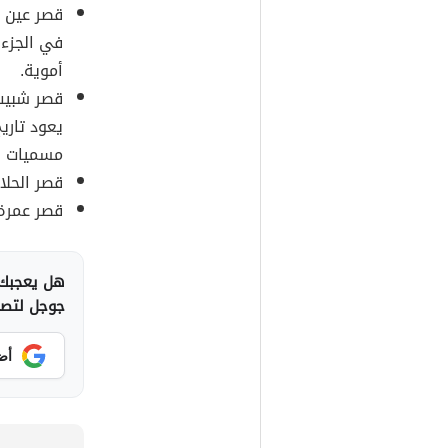
قصر عين ا
في الجزء 
أموية.
قصر شبيب،
يعود تاري
مسميات وم
قصر الحلا
قصر عمرة
هل يعجبك 
جوجل لتصلك
أض