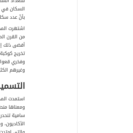
بأنّ عدد سكان المحا
اشتهرت المح
من القرن الم
أفضى ذلك إل
تخريج كوكبة 
وفخري قعوار،
وغيرهم الكثي
التسمي
استمدت المد
ومعناها منطق
سامية تنحدر 
الأكاديون، 
والتي امتدت 