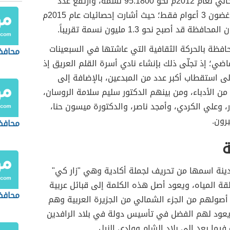
للتعداد السكاني لعام 2012م نحو 95.1800 نسمة، وارتفع عدد
السكان في غضون 3 أعوام فقط؛ حيث أشارت إحصائيات عام 2015م
فظة قد أصبح نحو 1.3 مليون نسمة تقريباً.
افظة بالحركة الثقافية التي عاشتها في السبعينات
محافظا
اضي؛ إذ تجلّى ذلك بإنشاء نادي أسرة القلم العريق إذ
ى استقطاب أكبر عدد من المبدعين، بالإضافة إلى
من الأدباء، ومن بينهم الدكتور سليم سلامة الروسان،
 وعلي الكردي، وأمجد ناصر، والدكتورة ميسون حنا،
رون.
محافظ
ة
ينة اسمها من تحريف لجملة أكادية وهي "زار كي"
ة المياه، ويعود أصل هذه الكلمة إلى قبائل عربية
محافظ
أصولهم من الجزء الشمالي من الجزيرة العربية وهم
ويعود لهم الفضل في تأسيس دولة في بلاد الرافدين
فيما بعد إلى بلاد الشام ووادي النيل.