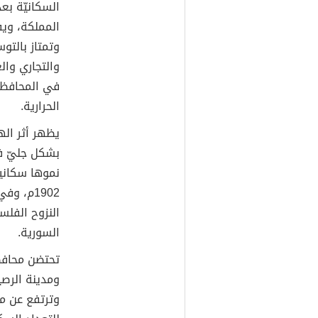
السكانيّة بع
المملكة، ويف
وتمتاز بالتو
والتجاري وال
في المحافظة
الحرارية.
يظهر أثر اله
بشكل جليّ ف
نموها سكانياً
السورية.
تحتضن محافظة