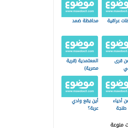
ات عراقية
محافظة ضمد
عن قرى
المعتمدية (قرية
ي
مصرية)
ن أحياء
أين يقع وادي
 طنجة
عربة؟
ت منوعة