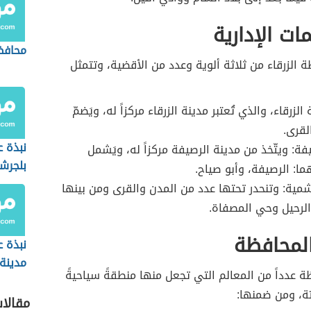
ات الإدارية
محافظ
 الزرقاء من ثلاثة ألوية وعدد من الأقضية، وتتمثل
الزرقاء، والذي تُعتبر مدينة الزرقاء مركزاً له، ويَضمّ
لقرى.
نبذة 
يفة: ويتّخذ من مدينة الرصيفة مركزاً له، ويَشمل
بلجرش
ما: الرصيفة، وأبو صياح.
شمية: وتنحدر تحتها عدد من المدن والقرى ومن بينها
لرحيل وحي المصفاة.
لمحافظة
نبذة ع
مدينة
 عدداً من المعالم التي تجعل منها منطقةً سياحيةً
تة، ومن ضمنها:
مقالا