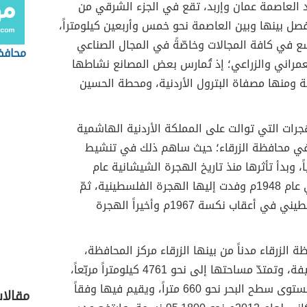
د العاصمة عمان وإربد، تقع في الجزء الشرقي من
صل بينها وبين العاصمة نحو خمس وأربعين كيلومتراً،
سع في كافة المجالات وخاصّةً في المجال الصناعي
محافظ
عمراني والزراعي؛ إذ تُمارس بعض المصانع نشاطها
 ومنها مصفاة البترول الأردنية، ومحطة الحسين
جرات التي توالت على المملكة الأردنية الهاشمية
ي محافظة الزرقاء؛ حيث ساهم ذلك في تنشيط
، وبدأ تأثرها منذ تاريخ الهجرة الشيشانية عام
1902م، وفي عام 1948م وفدت إليها الهجرة الفلسطينية، ثمّ
النزوح الفلسطيني في أعقاب نكسة 1967م وأخيراً الهجرة
 الزرقاء مدناً من بينها الزرقاء مركز المحافظة،
ومدينة الرصيفة، وتمتدّ مساحتها إلى نحو 4761 كيلومتراً مربّعاً،
وترتفع عن مستوى سطح البحر نحو 660 متراً، ويقيم فيها وفقاً
مقالا