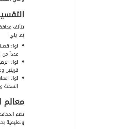
التقسيم
تتألف محافظة
بما يلي:
لواء قصبة 
عدداً من ا
لواء الرص
قريتين وه
لواء الها
السخنة وا
معالم ا
تضم المحافظة
وتعليمية بح