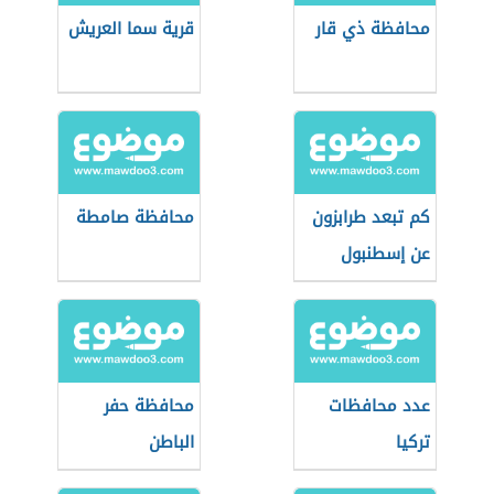
محافظة ذي قار
قرية سما العريش
كم تبعد طرابزون
محافظة صامطة
عن إسطنبول
عدد محافظات
محافظة حفر
تركيا
الباطن