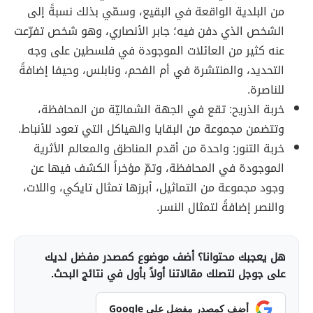
من البلدية الواقعة في البقيع، وسمّي بذلك نسبةً إلى
الشخص الذي دفن فيه؛ جابر الأنصاري، وهو شخص تفرّعت
عنه كثير من العائلات الموجودة في فلسطين على وجه
التحديد، والمنتشرة في أم الفحم، ونابلس، وحيفا إضافةً
للناصرة.
خربة الذريح: تقع في الجهة الشماليّة من المحافظة،
وتتضمن مجموعة من البقايا والهياكل التي تعود للأنباط.
خربة التنور: واحدة من أقدم المناطق والمعالم الأثرية
الموجودة في المحافظة، وتمّ مؤخراً الكشف فيها عن
وجود مجموعة من التماثيل، أبرزها تمثال تايكي، واللات،
والنصر إضافةً لتمثال النسر.
هل يعجبك محتوانا؟ أضف موضوع كمصدر مفضل لديك
على جوجل لتصلك مقالاتنا أولاً بأول في نتائج البحث.
أضف كمصدر مفضل على Google