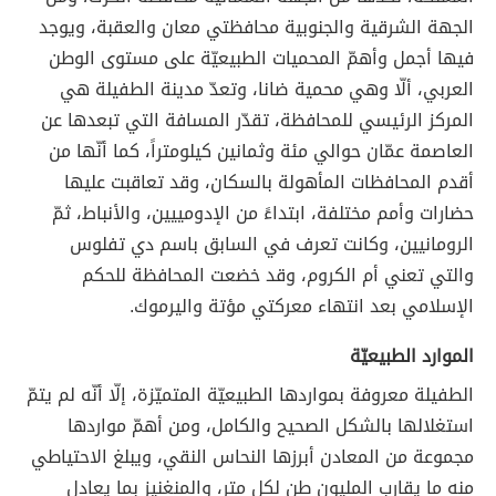
الجهة الشرقية والجنوبية محافظتي معان والعقبة، ويوجد
فيها أجمل وأهمّ المحميات الطبيعيّة على مستوى الوطن
العربي، ألّا وهي محمية ضانا، وتعدّ مدينة الطفيلة هي
المركز الرئيسي للمحافظة، تقدّر المسافة التي تبعدها عن
العاصمة عمّان حوالي مئة وثمانين كيلومتراً، كما أنّها من
أقدم المحافظات المأهولة بالسكان، وقد تعاقبت عليها
حضارات وأمم مختلفة، ابتداءً من الإدومييين، والأنباط، ثمّ
الرومانيين، وكانت تعرف في السابق باسم دي تفلوس
والتي تعني أم الكروم، وقد خضعت المحافظة للحكم
الإسلامي بعد انتهاء معركتي مؤتة واليرموك.
الموارد الطبيعيّة
الطفيلة معروفة بمواردها الطبيعيّة المتميّزة، إلّا أنّه لم يتمّ
استغلالها بالشكل الصحيح والكامل، ومن أهمّ مواردها
مجموعة من المعادن أبرزها النحاس النقي، ويبلغ الاحتياطي
منه ما يقارب المليون طن لكل متر، والمنغنيز بما يعادل