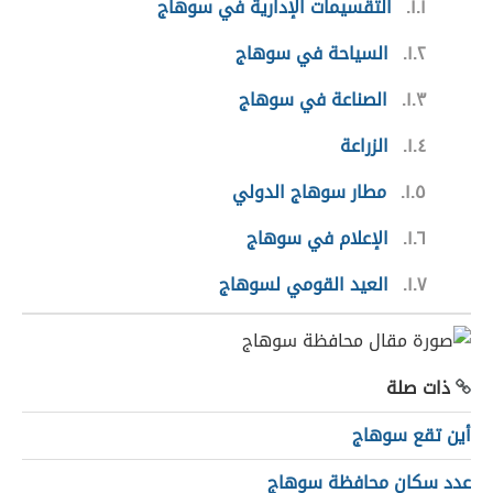
١.١
التقسيمات الإدارية في سوهاج
١.٢
السياحة في سوهاج
١.٣
الصناعة في سوهاج
١.٤
الزراعة
١.٥
مطار سوهاج الدولي
١.٦
الإعلام في سوهاج
١.٧
العيد القومي لسوهاج
ذات صلة
أين تقع سوهاج
عدد سكان محافظة سوهاج