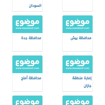
السودان
محافظة بيش
محافظة جدة
إمارة منطقة
محافظة أملج
جازان