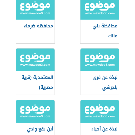
محافظة بني
محافظة ضرماء
مالك
نبذة عن قرى
المعتمدية (قرية
بلجرشي
مصرية)
نبذة عن أحياء
أين يقع وادي