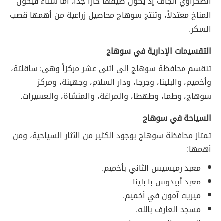
الصحراوي الجاف إذ يكون صيفها حاراً جداً، أما شتاءً فيكون
المناخ معتدلاً، وتنتج سوهاج محاصيل زراعية من أهمها قصب
السكر.
التقسيمات الإدارية في سوهاج
تنقسم محافظة سوهاج إلى اثني عشر مركزاً وهي: ساقلتة،
وأخميم، والبلينا، وجرجا، ودار السلام، وجهينة، ومركز
سوهاج، وطما، وطهطا، والمراغة، والمنشاة، والعسيرات.
السياحة في سوهاج
تمتاز محافظة سوهاج بوجود الكثير من الآثار السياحية، ومن
أهمها:
معبد رميسيس الثاني بأخميم.
معبد أبيدوس بالبلينا.
ميريت آمون في أخميم.
مسجد العارف بالله.